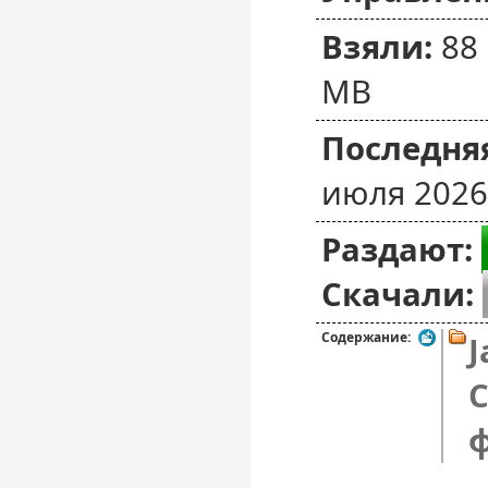
Взяли:
88
MB
Последняя
июля 2026
Раздают:
Скачали:
Содержание:
J
C