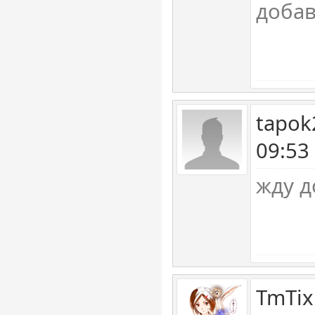
добав
tapok
09:53
жду д
TmTix