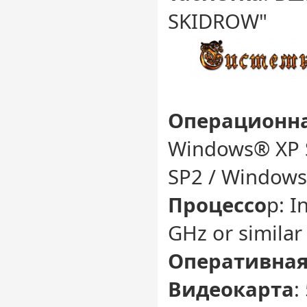
SKIDROW"
Операционна
Windows® XP 
SP2 / Windows
Процессо
р: I
GHz or simila
Оперативная
Видеокарта
: