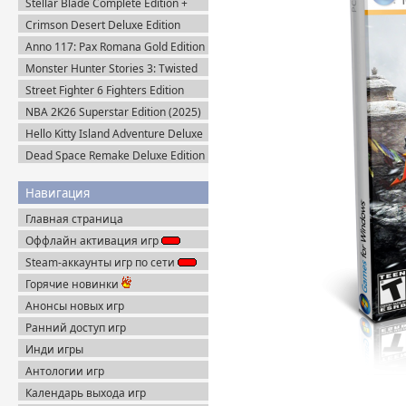
Stellar Blade Complete Edition +
Все DLC (2025) Пиратка
Crimson Desert Deluxe Edition
v.1.14.0 (2026) Portable
Anno 117: Pax Romana Gold Edition
(2025) Uplay-Rip
Monster Hunter Stories 3: Twisted
Reflection (2026) Steam-Rip
Street Fighter 6 Fighters Edition
(2023) Steam-Rip
NBA 2K26 Superstar Edition (2025)
Steam-Rip
Hello Kitty Island Adventure Deluxe
Edition (2025) Steam-Rip
Dead Space Remake Deluxe Edition
(2023) Пиратка
Навигация
Главная страница
Оффлайн активация игр
Steam-аккаунты игр по сети
Горячие новинки
Анонсы новых игр
Ранний доступ игр
Инди игры
Антологии игр
Календарь выхода игр