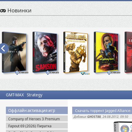
Новинки
GMT-MAX
Strategy
Оффлайн активация игр
Скачать торрент Jagged Alliance:
Добавил
GHOST88
, 24-08-2012, 09:50
Company of Heroes 3 Premium
Edition (2023) RePack
Fapout 69 (2026) Пиратка