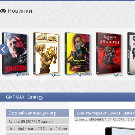
Новинки
GMT-MAX
Strategy
Оффлайн активация игр
Скачать торрент SunAge: Battle 
Добавил
MAXAGENT
, 27-12-2014, 16:49
Fapout 69 (2026) Пиратка
Little Nightmares III Deluxe Edition
+ Все DLC (2025) Пиратка