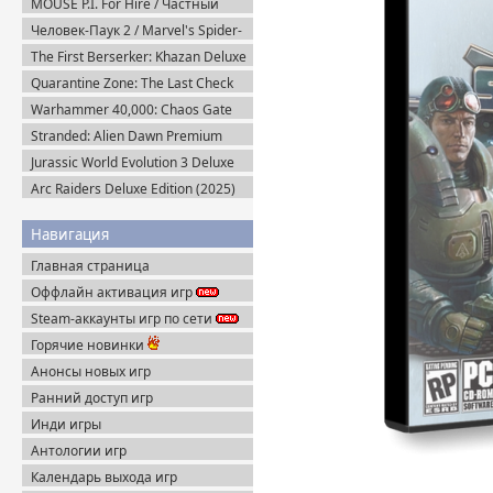
MOUSE P.I. For Hire / Частный
детектив МАУС v.1.2.2 (2026)
Человек-Паук 2 / Marvel's Spider-
Пиратка
Man 2 на ПК / PC v.2.727.0.0 (2025)
The First Berserker: Khazan Deluxe
Пиратка
Edition (2025) Пиратка
Quarantine Zone: The Last Check
v.1.1.13.2018 + Все DLC (2026)
Warhammer 40,000: Chaos Gate
Пиратка
Daemonhunters (2022) Steam-Rip
Stranded: Alien Dawn Premium
Edition + Все DLC (2023) Пиратка
Jurassic World Evolution 3 Deluxe
Edition (2025) Steam-Rip
Arc Raiders Deluxe Edition (2025)
Steam-Rip
Навигация
Главная страница
Оффлайн активация игр
Steam-аккаунты игр по сети
Горячие новинки
Анонсы новых игр
Ранний доступ игр
Инди игры
Антологии игр
Календарь выхода игр