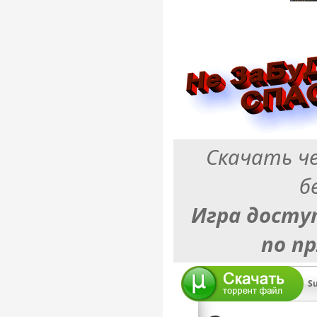
Скачать ч
б
Игра досту
по п