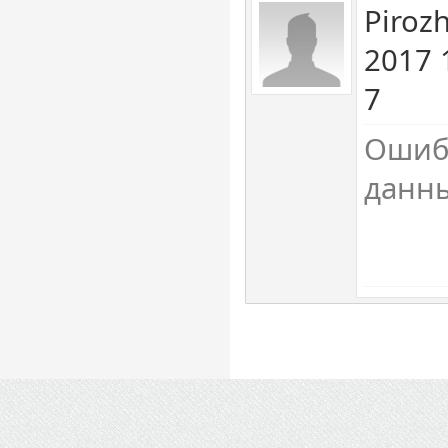
Piroz
2017 
7
Ошиб
данн