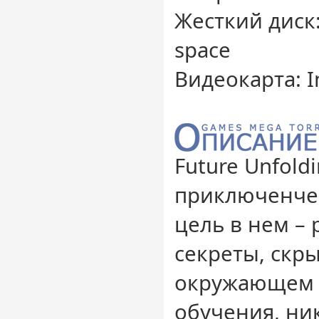
Жесткий диск:
space
Видеокарта: In
Future Unfoldi
приключенче
цель в нем –
секреты, скр
окружающем м
обучения, ник