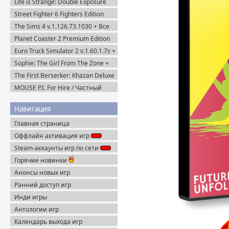
Life is Strange: Double Exposure
(2016-2021) Пиратка
(2024) Пиратка
Street Fighter 6 Fighters Edition
(2023) Steam-Rip
The Sims 4 v.1.126.73.1030 + Все
DLC (2014-2025) Portable
Planet Coaster 2 Premium Edition
(2024) Steam-Rip
Euro Truck Simulator 2 v.1.60.1.7s +
Все DLC (2012) Пиратка
Sophie: The Girl From The Zone +
DLC (2026) Пиратка
The First Berserker: Khazan Deluxe
Edition (2025) Пиратка
MOUSE P.I. For Hire / Частный
детектив МАУС v.1.2.2 (2026)
Пиратка
Навигация
Главная страница
Оффлайн активация игр
Steam-аккаунты игр по сети
Горячие новинки
Анонсы новых игр
Ранний доступ игр
Инди игры
Антологии игр
Календарь выхода игр