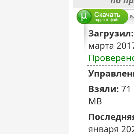
по п
Fu
Загрузил:
марта 201
Проверен
Управлен
Взяли:
71
MB
Последняя
января 20