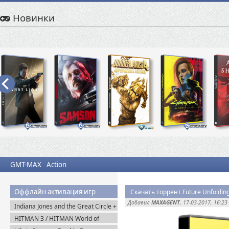
Новинки
GMT-MAX
Action
Оффлайн активация игр
Скачать торрент Future Unfoldi
Добавил
MAXAGENT
, 17-03-2017, 16:23
Indiana Jones and the Great Circle +
The Order of Giants v.1.0.17.0
HITMAN 3 / HITMAN World of
(2024) Пиратка
Assassination v.3.270.1 + Все DLC