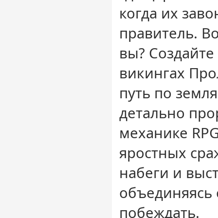
когда их зав
правитель. В
вы? Создайте 
викингах Про
путь по земл
детально про
механике RPG
яростных сра
набеги и выс
объединяясь 
побеждать.