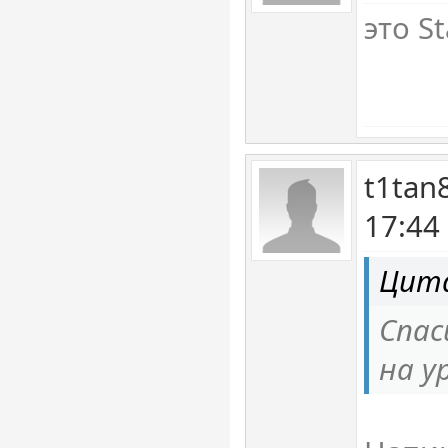
это St
t1tan
17:44
Цита
Спас
на у