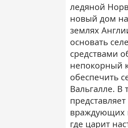
ледяной Норв
новый дом н
землях Англи
основать сел
средствами об
непокорный к
обеспечить с
Вальгалле. В 
представляет
враждующих к
где царит нас