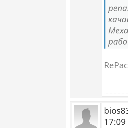
репа
кача
Меха
раб
RePac
bios8
17:09