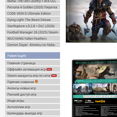
Mafia: The Old Country + Все DLC
(2025) Пиратка
Persona 4 Golden (2020) Пиратка
CODE VEIN II Ultimate Edition
(2026) Steam-Rip
Dying Light: The Beast Deluxe
Edition v.1.6.4 + Все DLC (2025)
StarRupture v.0.2.8 + DLC (2026)
Пиратка
Пиратка
Football Manager 26 (2025) Steam-
Rip
WUCHANG Fallen Feathers
v.179951 + Все DLC (2025)
Demon Slayer -Kimetsu no Yaiba-
Пиратка
The Hinokami Chronicles (2021)
Навигация
Главная страница
Оффлайн активация игр
Steam-аккаунты игр по сети
Горячие новинки
Анонсы новых игр
Ранний доступ игр
Инди игры
Антологии игр
Календарь выхода игр