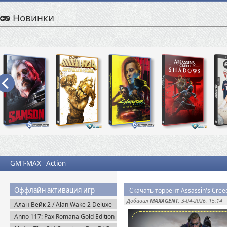
Новинки
GMT-MAX
Action
Оффлайн активация игр
Добавил
MAXAGENT
, 3-04-2026, 15:14
Алан Вейк 2 / Alan Wake 2 Deluxe
Edition v.1.2.8 + DLC (2023)
Anno 117: Pax Romana Gold Edition
Пиратка
(2025) Uplay-Rip