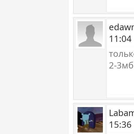
edawn
11:04
тольк
2-3мб
Labam
15:36