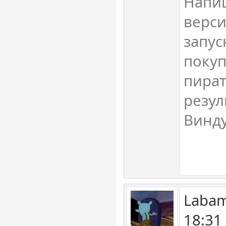
Напи
верси
запус
покуп
пират
резул
Винду
Labam
18:31