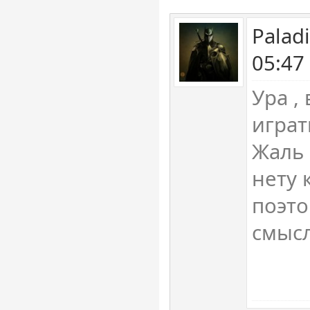
Palad
05:47
Ура ,
играт
Жаль 
нету 
поэто
смысл