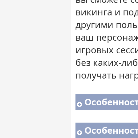
викинга и по
другими поль
ваш персонаж
игровых сесс
без каких-ли
получать наг
Особенност
Особенност