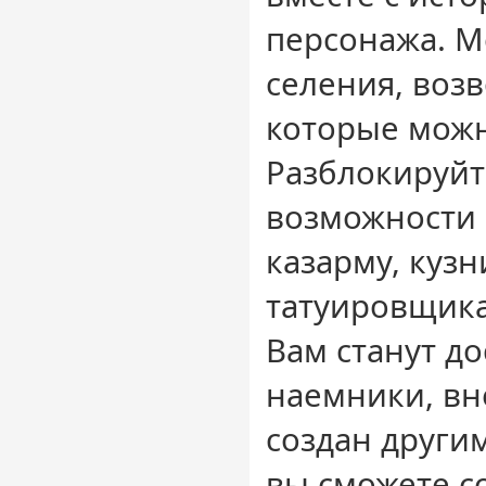
персонажа. М
селения, воз
которые можн
Разблокируйт
возможности 
казарму, кузн
татуировщика
Вам станут д
наемники, вн
создан други
вы сможете с