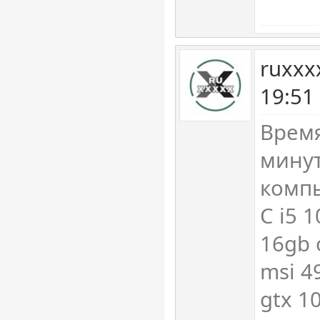
ruxxx
19:51
Время
минут
компь
С i5 
16gb 
msi 4
gtx 1