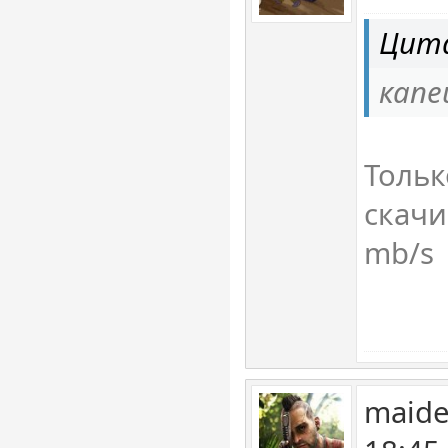
Цита
капе
Тольк
скачи
mb/s
maide