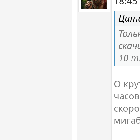
18:45
Цит
Толь
скач
10 m
О кру
часов
скор
мига