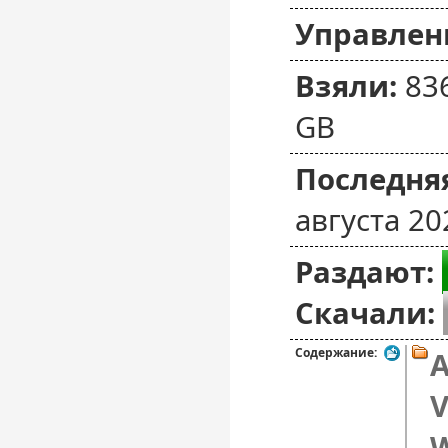
Управлен
Взяли:
83
GB
Последняя
августа 20
Раздают:
Скачали:
Содержание:
A
V
W