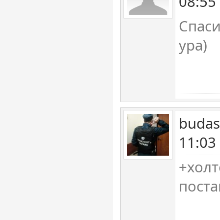
08:55
Спаси
ура)
budas
11:03
+холт
поста