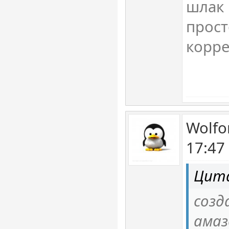
шлак 
прост
корре
Wolfo
17:47
Цита
созд
амаз