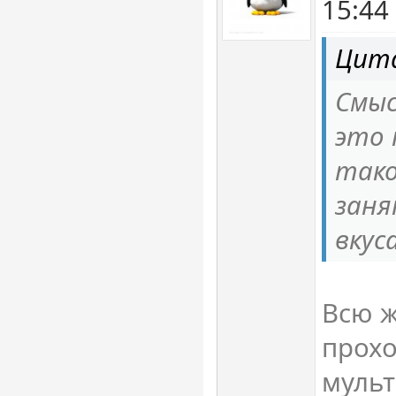
15:44
Цита
Смыс
это 
такое
заня
вкуса
Всю ж
прохо
мульт