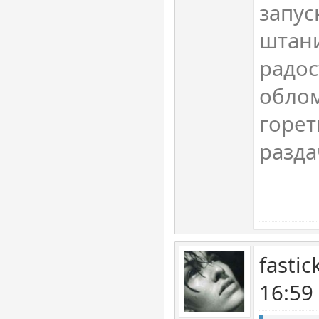
запус
штан
радос
облом
горет
разда
fasti
16:59