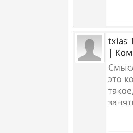
txias
| Ком
Смысл
это к
такое,
занят