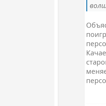
вол
Объя
поигр
персо
Качае
старо
меняе
персо