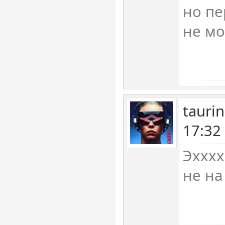
но пе
не мог
tauri
17:32
Эхххх
не на