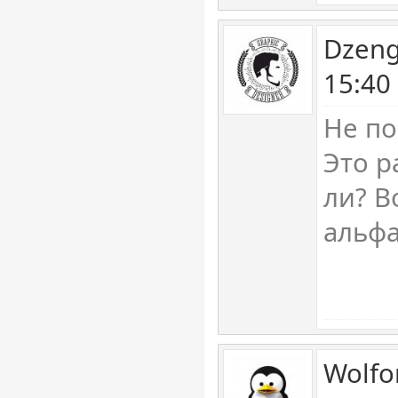
Dzeng
15:40
Не по
Это р
ли? В
альфа
Wolfo