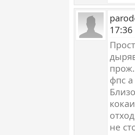
parod
17:36
Прост
дыряв
прож.
фпс а
Близо
кокаи
отход
не ст