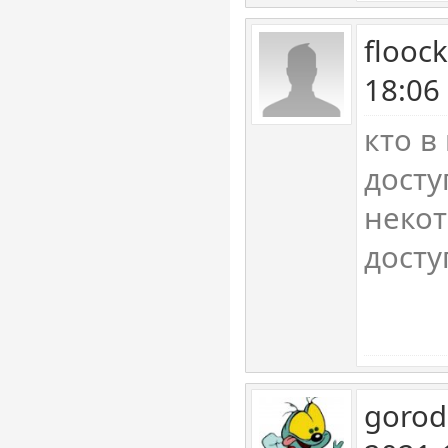
flooc
18:06
кто в
досту
некот
досту
gorod