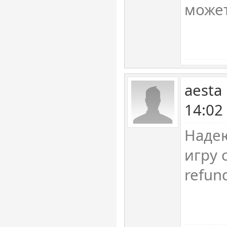
может
aesta
14:02
Надею
игру 
refun