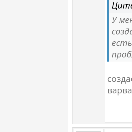
Цита
У ме
созд
есть
проб
созда
варв