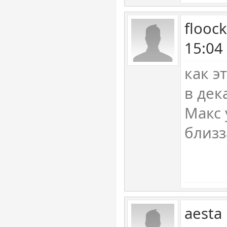
flooc
15:04
как э
в дек
Макс 
близ
aesta