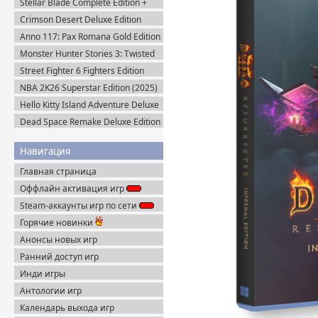
Stellar Blade Complete Edition +
Все DLC (2025) Пиратка
Crimson Desert Deluxe Edition
v.1.14.0 (2026) Portable
Anno 117: Pax Romana Gold Edition
(2025) Uplay-Rip
Monster Hunter Stories 3: Twisted
Reflection (2026) Steam-Rip
Street Fighter 6 Fighters Edition
(2023) Steam-Rip
NBA 2K26 Superstar Edition (2025)
Steam-Rip
Hello Kitty Island Adventure Deluxe
Edition (2025) Steam-Rip
Dead Space Remake Deluxe Edition
(2023) Пиратка
Навигация
Главная страница
Оффлайн активация игр
Steam-аккаунты игр по сети
Горячие новинки
Анонсы новых игр
Ранний доступ игр
Инди игры
Антологии игр
Календарь выхода игр