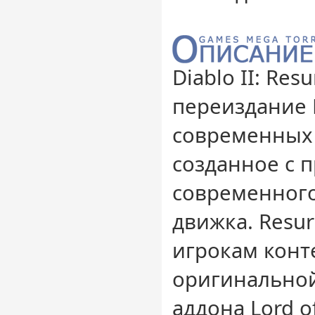
Diablo II: Res
переиздание D
современных
созданное с 
современного
движка. Resur
игрокам конте
оригинальной
аддона Lord of