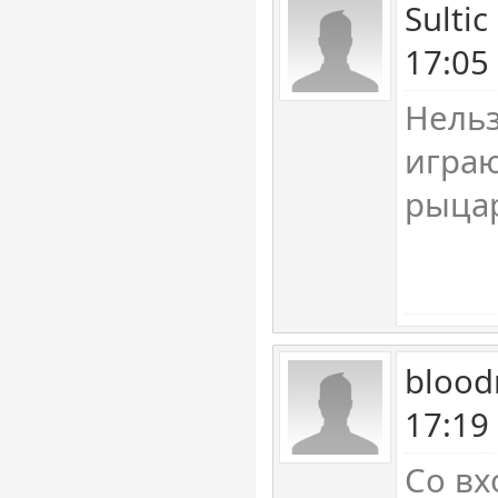
Sulti
17:05
Нельз
играю
рыцар
blood
17:19
Со вх