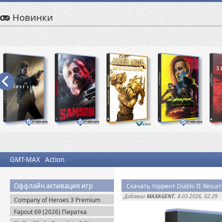
Новинки
GMT-MAX
Action
Оффлайн активация игр
Скачать торрент Diablo II: Resurr
Добавил
MAXAGENT
, 8-03-2026, 02:29
Company of Heroes 3 Premium
Edition (2023) RePack
Fapout 69 (2026) Пиратка