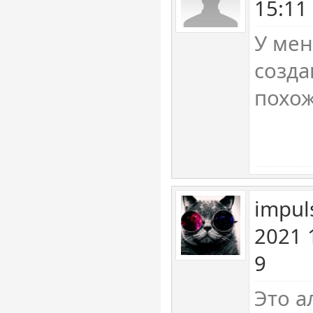
15:11
У мен
созда
похо
impul
2021 
9
Это а