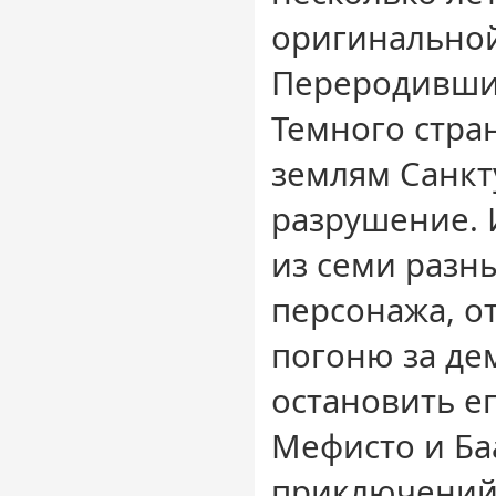
оригинальной
Переродивши
Темного стра
землям Санкту
разрушение. 
из семи разн
персонажа, о
погоню за де
остановить ег
Мефисто и Баа
приключений