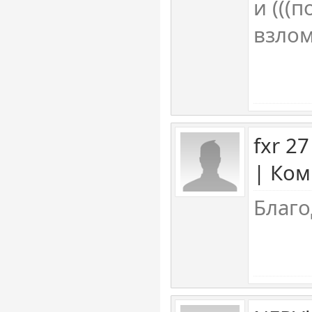
и (((
взлом
fxr 2
| Ком
Благо