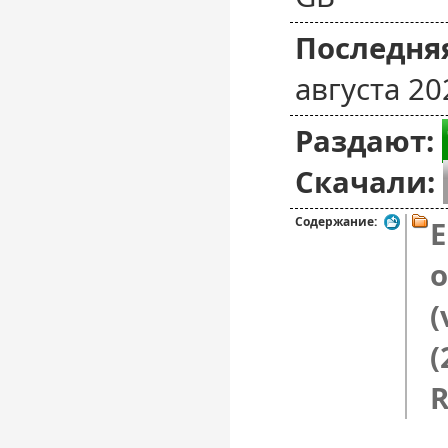
Последняя
августа 20
Раздают:
Скачали:
Содержание:
E
o
(
(
R