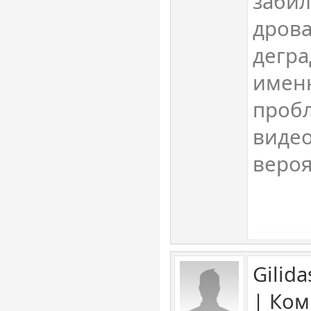
забил
дрова
дегра
именн
проб
видео
вероя
Gilid
| Ком