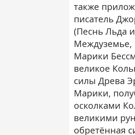
также прилож
писатель Джор
(Песнь Льда и
Междуземье,
Марики Бессм
великое Коль
силы Древа Э
Марики, полу
осколками Ко
великими рун
обретённая с