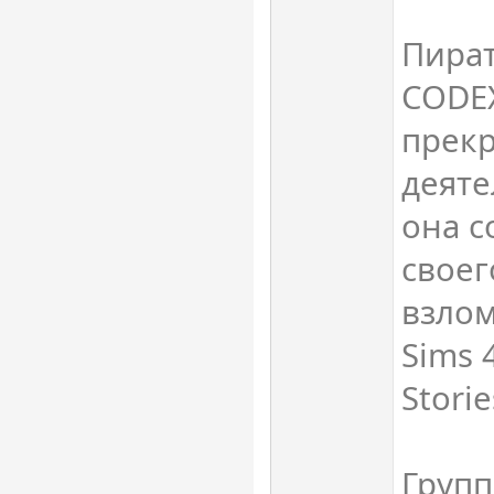
Пират
CODE
прек
деяте
она с
своег
взлом
Sims 
Storie
Груп