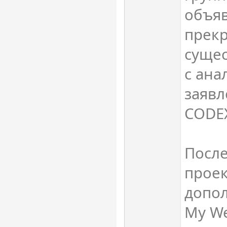
объя
прек
сущес
с ан
заявл
CODE
Посл
проек
допол
My We