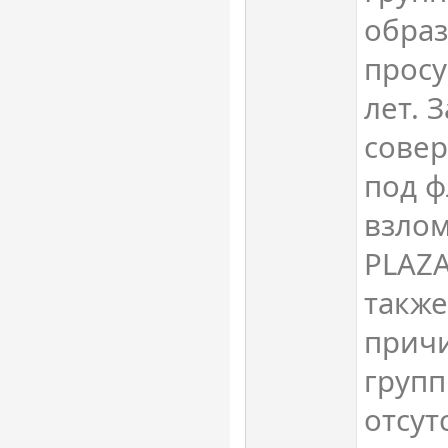
образ
просу
лет. 
сове
под ф
взлом
PLAZA
также
прич
групп
отсут