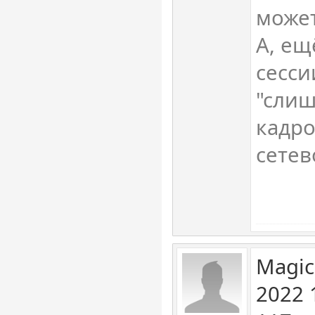
может
А, ещ
сесси
"слиш
кадро
сетев
Magic
2022 