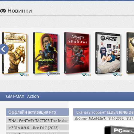
Новинки
GMT-MAX
Action
Оффлайн активация игр
Скачать торрент ELDEN RING Delux
Добавил
MAXAGENT
, 18-10-2024, 18:27
FINAL FANTASY TACTICS The Ivalice
Chronicles (2025) Steam-Rip
inZOI v.0.9.6 + Все DLC (2025)
Пиратка