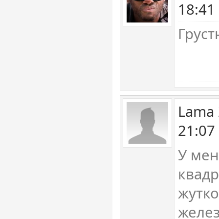
18:41
Грустн
Lama 
21:07
У мен
квадр
жутко
желез