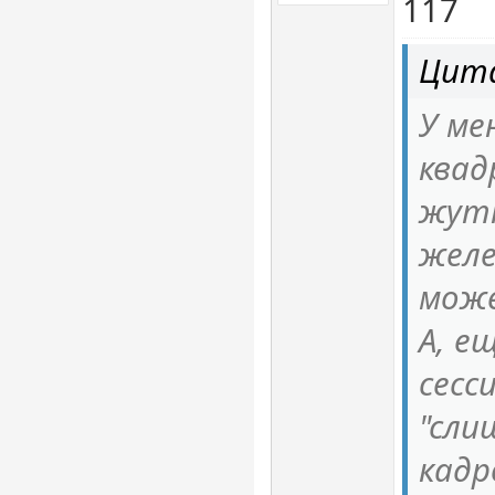
117
Цит
У ме
квад
жутк
желе
може
А, е
сесс
"сли
кадр