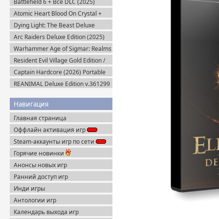
Battlefield 6 + Все DLC (2025)
Portable
Atomic Heart Blood On Crystal +
Все DLC (2026) Пиратка
Dying Light: The Beast Deluxe
Edition v.1.6.4 + Все DLC (2025)
Arc Raiders Deluxe Edition (2025)
Пиратка
Steam-Rip
Warhammer Age of Sigmar: Realms
of Ruin Ultimate Edition (2023)
Resident Evil Village Gold Edition /
Steam-Rip
Resident Evil 8 (2021) Portable
Captain Hardcore (2026) Portable
REANIMAL Deluxe Edition v.361299
(2026) Пиратка
Навигация
Главная страница
Оффлайн активация игр
Steam-аккаунты игр по сети
Горячие новинки
Анонсы новых игр
Ранний доступ игр
Инди игры
Антологии игр
Календарь выхода игр