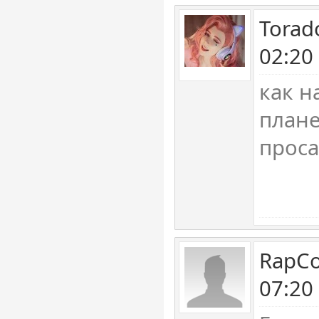
Torad
02:20
как н
плане
проса
RapCo
07:20