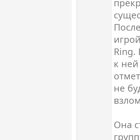
прек
сущес
Посл
игрой
Ring.
к ней
отмет
не бу
взлом
Она с
групп