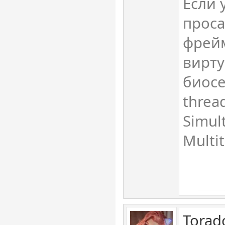
Если 
проса
фрейм
вирту
биосе.
threa
Simul
Multi
Torad