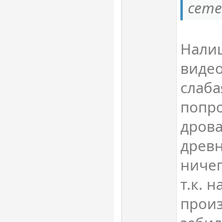
сете
Налиц
видео
слаба
попр
дрова
древн
ничег
т.к. н
произ