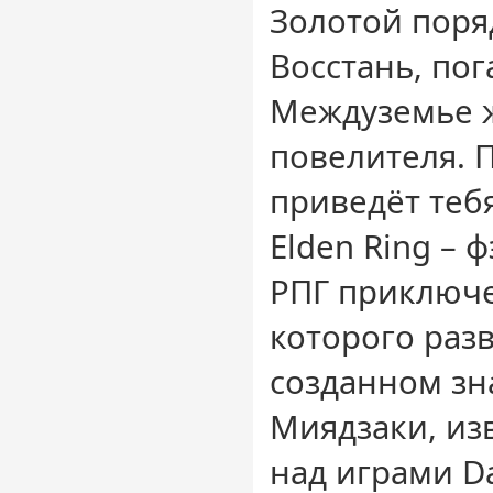
Золотой поря
Восстань, пог
Междуземье ж
повелителя. П
приведёт тебя
Elden Ring – 
РПГ приключе
которого раз
созданном зн
Миядзаки, из
над играми Da