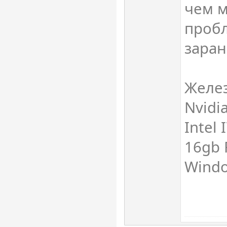
чем 
проб
заран
Желез
Nvidi
Intel 
16gb 
Windo