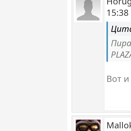
Horug
15:38
Цита
Пира
PLAZ
Вот и
Mallo