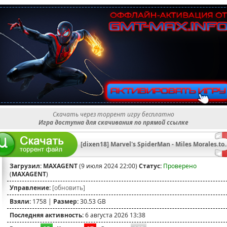
Скачать через торрент игру бесплатно
Игра доступна для скачивания по прямой ссылке
[dixen18] Marvel's SpiderM
Загрузил:
MAXAGENT
(9 июля 2024 22:00)
Статус:
Проверено
(
MAXAGENT
)
Управление:
[обновить]
Взяли:
1758 |
Размер:
30.53 GB
Последняя активность:
6 августа 2026 13:38