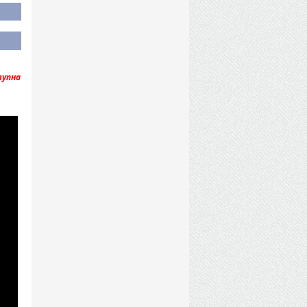
тупна