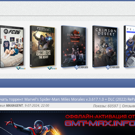
чать торрент Marvel's Spider-Man: Miles Morales v.3.617.1.0 + DLC (2022) ReP
авил
MAXAGENT
, 9-07-2024, 22:00
Показы: 60597 |
Отзывы