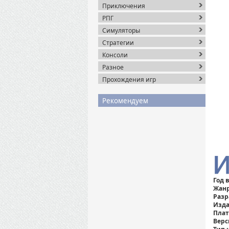
Приключения
РПГ
Симуляторы
Стратегии
Консоли
Разное
Прохождения игр
Рекомендуем
Год 
Жанр
Разр
Изда
Пла
Верс