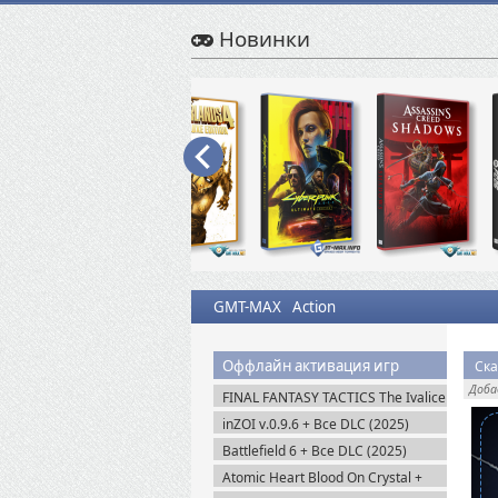
Новинки
GMT-MAX
Action
Оффлайн активация игр
Ска
Доб
FINAL FANTASY TACTICS The Ivalice
Chronicles (2025) Steam-Rip
inZOI v.0.9.6 + Все DLC (2025)
Пиратка
Battlefield 6 + Все DLC (2025)
Portable
Atomic Heart Blood On Crystal +
Все DLC (2026) Пиратка