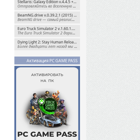
Stellaris: Galaxy Edition v.4.4.5 + Все DLC (2016) Пиратка
Отправляйтесь во Вселенную полную чудес и
BeamNG.drive v.0.39.2.1 (2015) RePack
BeamNG drive — самый реалистичный
Euro Truck Simulator 2 v.1.60.1.7s + Все DLC (2012) Пиратка
The Euro Truck Simulator 2 дарит вам опыт
Dying Light 2: Stay Human Reloaded Edition v.1.28.3 + Все DLC (2022) RePack
Более двадцати лет назад мы пытались
Активация PC GAME PASS