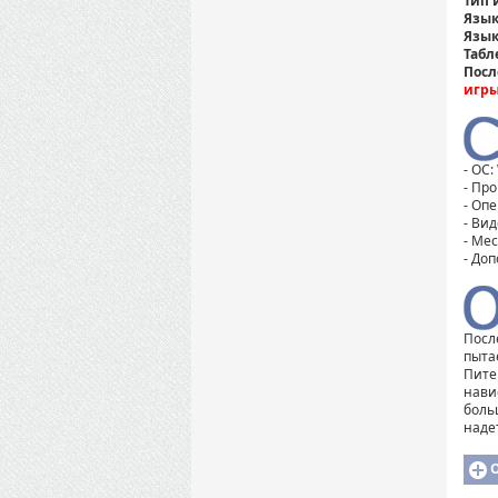
Тип 
Язык
Язык
Табл
Посл
игры
- ОС:
- Про
- Оп
- Вид
- Мес
- До
Посл
пыта
Пите
нави
боль
наде