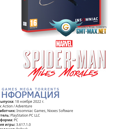
выпуска:
18 ноября 2022 г.
:
Action / Adventure
аботчик:
Insomniac Games, Nixxes Software
тель:
PlayStation PC LLC
тформа:
PC
ия игры:
3.617.1.0