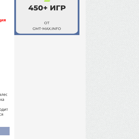
ция
алес
ика
ходит
ся