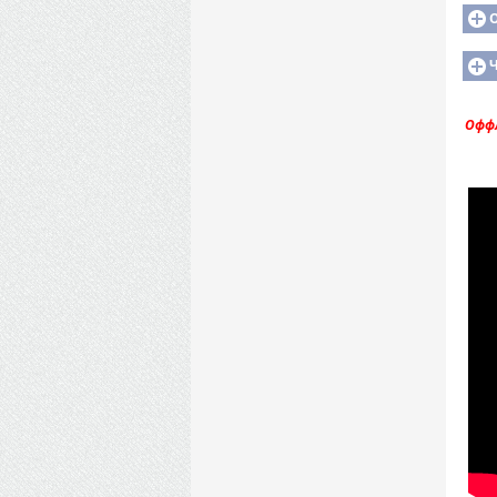
О
Оффл