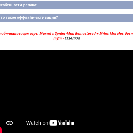
собенности репака:
Что такое оффлайн-активация?
айн-активация игры Marvel's Spider-Man Remastered + Miles Morales дос
тут -
ССЫЛКА!