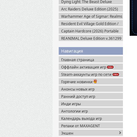
Dying Light: The Beast Deluxe
Edition v.1.6.4 + Все DLC (2025)
Arc Raiders Deluxe Edition (2025)
Пиратка
Steam-Rip
Warhammer Age of Sigmar: Realms
of Ruin Ultimate Edition (2023)
Resident Evil Village Gold Edition /
Steam-Rip
Resident Evil 8 (2021) Portable
Captain Hardcore (2026) Portable
REANIMAL Deluxe Edition v.361299
(2026) Пиратка
Навигация
Главная страница
Оффлайн активация игр
Steam-аккаунты игр по сети
Горячие новинки
Анонсы новых игр
Ранний доступ игр
Инди игры
Антологии игр
Календарь выхода игр
Репаки от MAXAGENT
Экшен