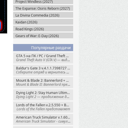
Project Windless (2027)
The Expanse: Osiris Reborn (2027)
La Divina Commedia (2026)
Kaidan (2026)
Road Kings (2026)
Gears of War: E-Day (2026)
Популярные раздачи
GTA 5 на ПК / PC / Grand Theft Auto V: Premium Edition (2015) Steam-Rip
Grand Theft Auto V (GTA V) — видеоигра из
Baldur's Gate 3 v.4.1.1.7398727 + Все DLC (2023) GOG-Rip
Соберите отряд и вернитесь в Забытые
Mount & Blade 2: Bannerlord + War Sails v.1.4.7.117484 (2025) GOG
Mount & Blade II: Bannerlord представляет
Dying Light 2: Stay Human Ultimate Edition v.1.29.0 + Все DLC (2022) Пиратка
Dying Light 2 — продолжение динамичного
Lords of the Fallen v.2.5.550 + Все DLC (2023) Пиратка
Lords of the Fallen представляет
American Truck Simulator v.1.60.1.8s + Все DLC (2016) Пиратка
American Truck Simulator - симулятор