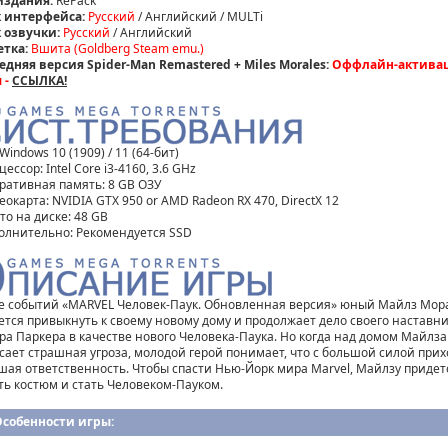
издания:
RePack
 интерфейса:
Русский
/ Английский / MULTi
 озвучки:
Русский
/ Английский
етка:
Вшита (Goldberg Steam emu.)
едняя версия Spider-Man Remastered + Miles Morales:
Оффлайн-актива
 -
ССЫЛКА!
 Windows 10 (1909) / 11 (64-бит)
цессор: Intel Core i3-4160, 3.6 GHz
еративная память: 8 GB ОЗУ
еокарта: NVIDIA GTX 950 or AMD Radeon RX 470, DirectX 12
то на диске: 48 GB
полнительно: Рекомендуется SSD
е событий «MARVEL Человек-Паук. Обновленная версия» юный Майлз Мор
ется привыкнуть к своему новому дому и продолжает дело своего наставн
ра Паркера в качестве нового Человека-Паука. Но когда над домом Майлза
сает страшная угроза, молодой герой понимает, что с большой силой при
шая ответственность. Чтобы спасти Нью-Йорк мира Marvel, Майлзу придет
ть костюм и стать Человеком-Пауком.
Особенности игры: