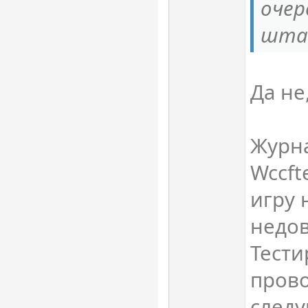
очер
шта
Да не,
Журн
Wccft
игру 
недо
Тест
прово
след