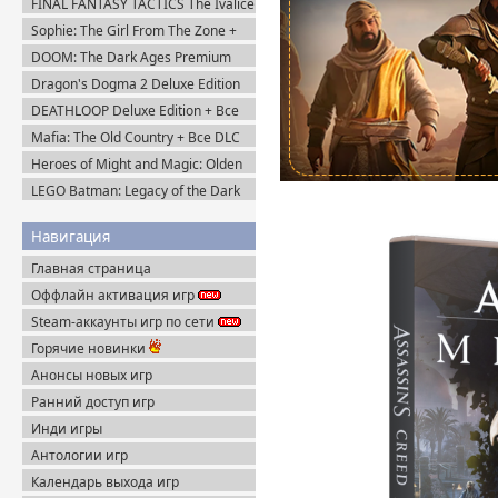
FINAL FANTASY TACTICS The Ivalice
Chronicles (2025) Steam-Rip
Sophie: The Girl From The Zone +
DLC (2026) Пиратка
DOOM: The Dark Ages Premium
Edition + Все DLC (2025) Пиратка
Dragon's Dogma 2 Deluxe Edition
(2024) Пиратка
DEATHLOOP Deluxe Edition + Все
DLC (2021) Пиратка
Mafia: The Old Country + Все DLC
(2025) Пиратка
Heroes of Might and Magic: Olden
Era v.0.80.34 (2026) Пиратка
LEGO Batman: Legacy of the Dark
Knight / ЛЕГО Бэтмен: Наследие
Тёмного Рыцаря (2026) Portable
Навигация
Главная страница
Оффлайн активация игр
Steam-аккаунты игр по сети
Горячие новинки
Анонсы новых игр
Ранний доступ игр
Инди игры
Антологии игр
Календарь выхода игр