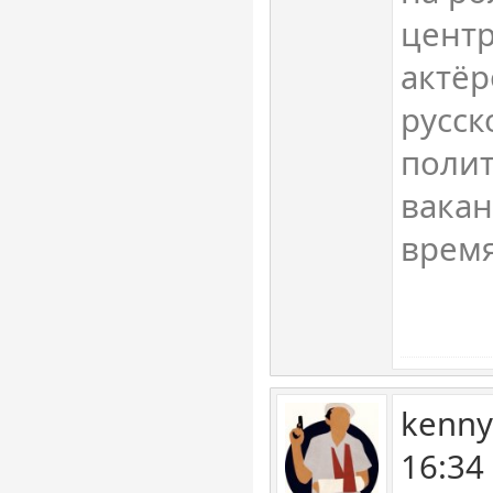
цент
актёр
русск
полит
вакан
время
kenny
16:34