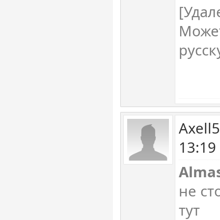
[Удал
Может
русск
Axell
13:19
Almas
не ст
тут