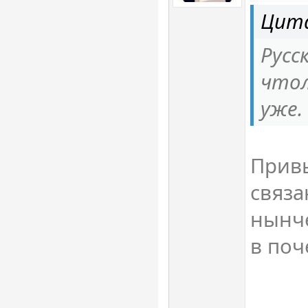
Цита
Русс
чтол
уже.
Привы
связа
нынче
в поч