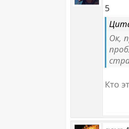
5
Цита
Ок, 
проб
стра
Кто э