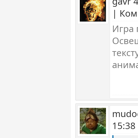
gavr 
| Ком
Игра
Осве
текст
анима
mudog
15:38