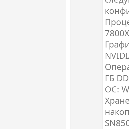
конф
Проце
7800
Графи
NVIDI
Опера
ГБ D
ОС: W
Хране
нако
SN85