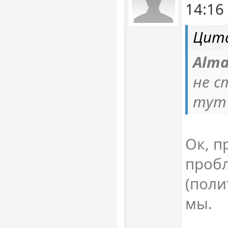
14:16
Цита
Alma
не с
тут
Ок, п
проб
(поли
мы.