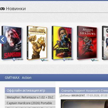
Новинки
GMT-MAX
Action
Оффлайн активация игр
Скачать торрент Assassin's Creed
Добавил
MAXAGENT
, 17-03-2026, 01:55
Metaphor: ReFantazio v.1.02 + DLC
(2024) RePack
Captain Hardcore (2026) Portable