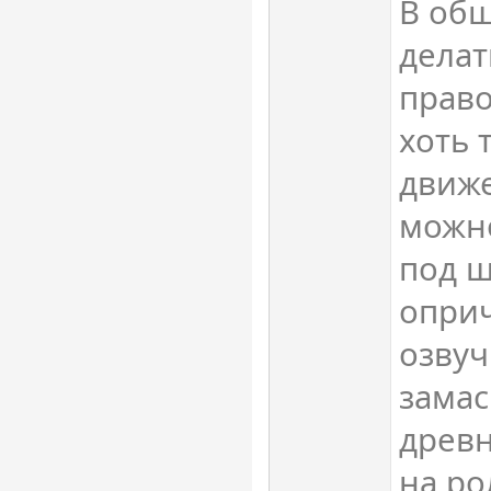
В общ
делат
право
хоть 
движ
можно
под ш
оприч
озвуч
замас
древн
на ро