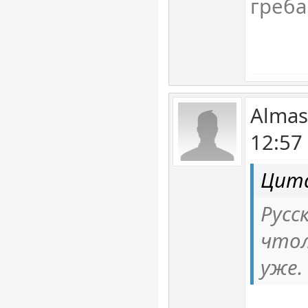
греб
Almas
12:57
Цита
Русс
чтол
уже.