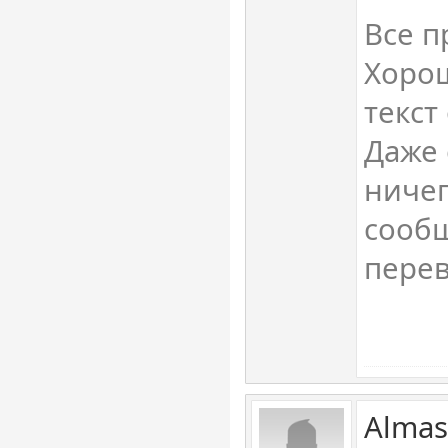
Все п
Хорош
текст
Даже 
ничег
сооб
перев
Almas