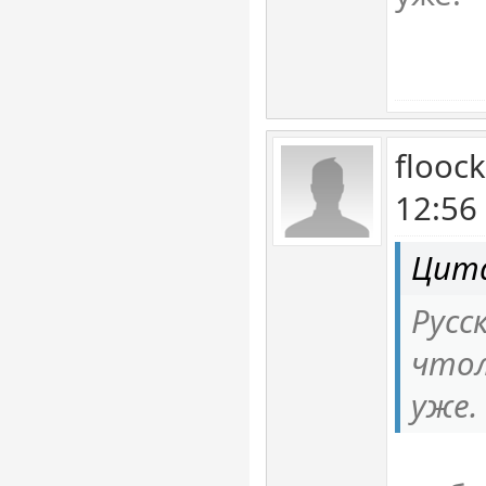
flooc
12:56
Цита
Русс
чтол
уже.