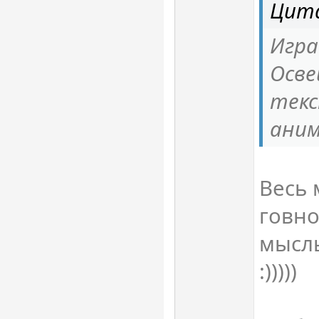
Цита
Игра
Осве
текс
аним
Весь 
говно
мысль
:)))))