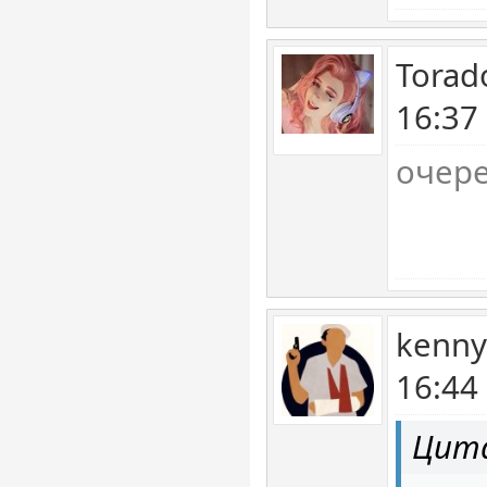
Torad
16:37
очер
kenny
16:44
Цита