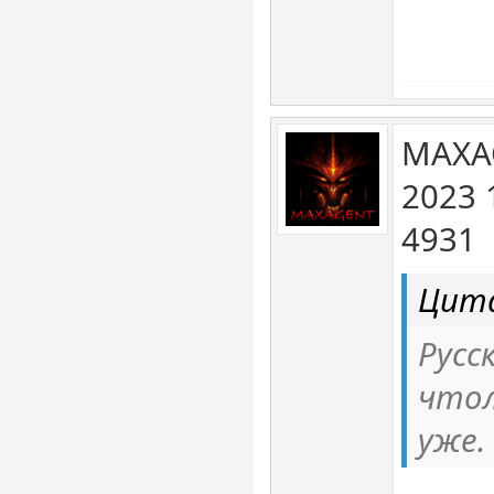
MAXA
2023 
4931
Цита
Русс
чтол
уже.