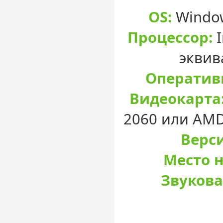
OS:
Window
Процессор:
I
эквив
Оператив
Видеокарта
2060 или AMD
Верси
Место н
Звукова