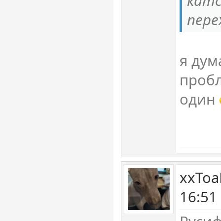
катс
пере
я дум
пробл
один
xxToa
16:51