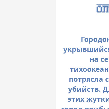
Городо
укрывшийся
на с
тихоокеан
потрясла 
убийств. 
этих жутк
город прибы