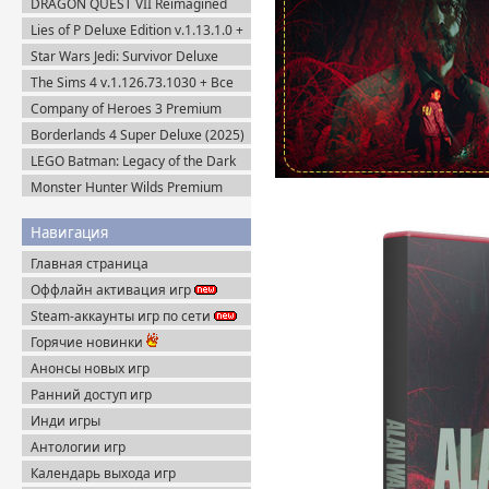
DRAGON QUEST VII Reimagined
v.53085 (2025) Portable
v.1.1.1.0 + Все DLC (2026) Пиратка
Lies of P Deluxe Edition v.1.13.1.0 +
Все DLC (2023) Пиратка
Star Wars Jedi: Survivor Deluxe
Edition (2023) Steam-Rip
The Sims 4 v.1.126.73.1030 + Все
DLC (2014-2025) Portable
Company of Heroes 3 Premium
Edition (2023) RePack
Borderlands 4 Super Deluxe (2025)
Steam-Rip
LEGO Batman: Legacy of the Dark
Knight / ЛЕГО Бэтмен: Наследие
Monster Hunter Wilds Premium
Тёмного Рыцаря (2026) Portable
Edition (2025) Steam-Rip
Навигация
Главная страница
Оффлайн активация игр
Steam-аккаунты игр по сети
Горячие новинки
Анонсы новых игр
Ранний доступ игр
Инди игры
Антологии игр
Календарь выхода игр