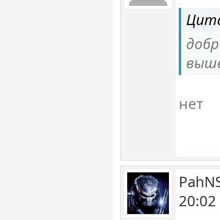
Цита
добр
выше
нет
PahNS
20:02