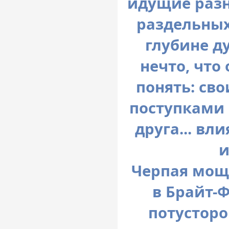
идущие разн
раздельных
глубине д
нечто, что
понять: св
поступками 
друга... в
и
Черпая мощь
в Брайт-
потусторо