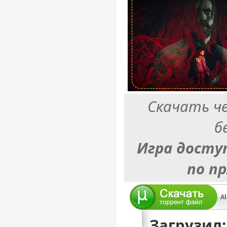
Скачать ч
б
Игра досту
по п
Загрузил: