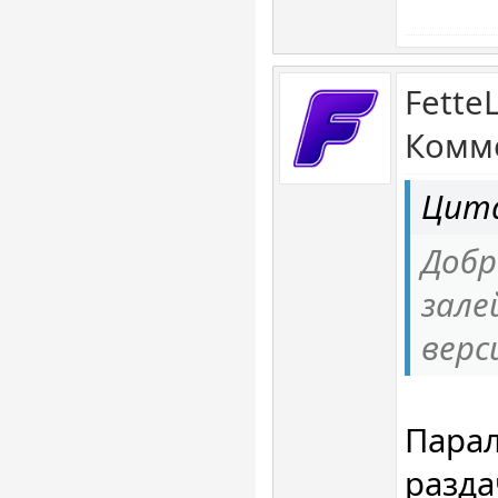
Fette
Комме
Цита
Добр
зале
верс
Парал
разда