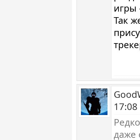
игры
Так ж
прису
трек
GoodW
17:08
Редко
даже 