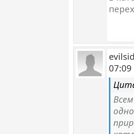
перех
evils
07:09
Цита
Всем
одно
прир