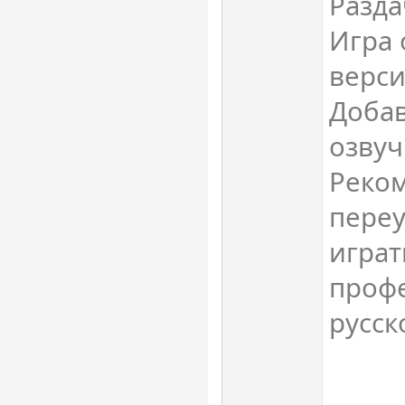
Разда
Игра 
верси
Добав
озвуч
Реко
переу
играт
проф
русск