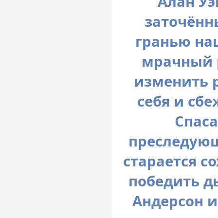
Алан Уэ
заточённ
гранью на
мрачный 
изменить 
себя и сб
Спаса
преследующ
старается с
победить дь
Андерсон и