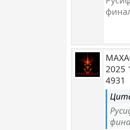
Русиф
фина
MAXA
2025 
4931
Цита
Рус
фина