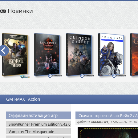
Новинки
GMT-MAX
Action
Оффлайн активация игр
Добавил
MAXAGENT
, 17-07-2026, 05:10
SnowRunner Premium Edition v.42.0
+ Все DLC (2020) Пиратка
Vampire: The Masquerade -
Bloodlines 2 Premium Edition