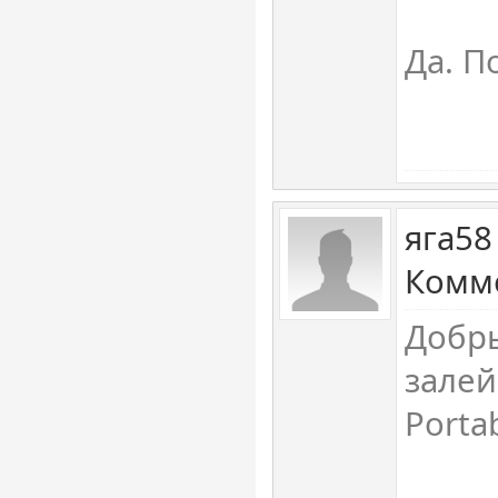
Да. П
яга58
Комме
Добр
залей
Portab