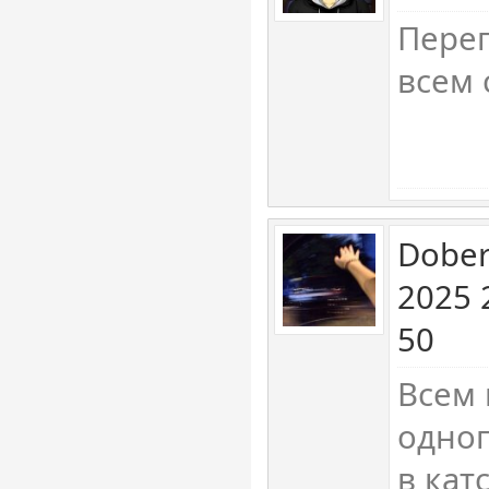
Пере
всем 
Dober
2025 
50
Всем 
одног
в кат