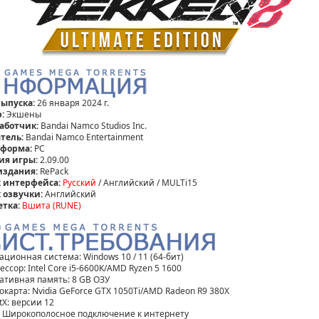
выпуска:
26 января 2024 г.
:
Экшены
аботчик:
Bandai Namco Studios Inc.
тель:
Bandai Namco Entertainment
форма:
PC
ия игры:
2.09.00
издания:
RePack
 интерфейса:
Русский
/ Английский / MULTi15
 озвучки:
Английский
етка:
Вшита (RUNE)
ационная система: Windows 10 / 11 (64-бит)
ссор: Intel Core i5-6600K/AMD Ryzen 5 1600
ативная память: 8 GB ОЗУ
окарта: Nvidia GeForce GTX 1050Ti/AMD Radeon R9 380X
tX: версии 12
: Широкополосное подключение к интернету