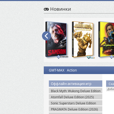
Новинки
GMT-MAX
Action
Оффлайн активация игр
Ска
Доб
Black Myth: Wukong Deluxe Edition
(2024) Portable
Atomfall Deluxe Edition (2025)
Steam-Rip
Sonic Superstars Deluxe Edition
(2023) Steam-Rip
PRAGMATA Deluxe Edition (2026)
Пиратка