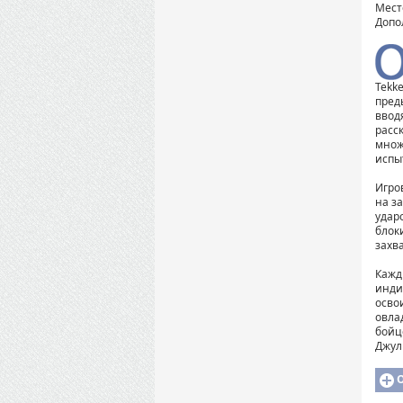
Мест
Допо
Tekk
пред
ввод
расс
множ
испы
Игро
на з
ударо
блок
захва
Кажд
инди
осво
овла
бойцо
Джул