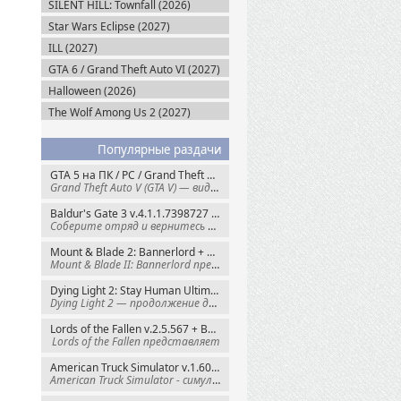
SILENT HILL: Townfall (2026)
Star Wars Eclipse (2027)
ILL (2027)
GTA 6 / Grand Theft Auto VI (2027)
Halloween (2026)
The Wolf Among Us 2 (2027)
Популярные раздачи
GTA 5 на ПК / PC / Grand Theft Auto V: Premium Edition (2015) Steam-Rip
Grand Theft Auto V (GTA V) — видеоигра из
Baldur's Gate 3 v.4.1.1.7398727 + Все DLC (2023) GOG-Rip
Соберите отряд и вернитесь в Забытые
Mount & Blade 2: Bannerlord + War Sails v.1.4.7.117484 (2025) GOG
Mount & Blade II: Bannerlord представляет
Dying Light 2: Stay Human Ultimate Edition v.1.29.1 + Все DLC (2022) Пиратка
Dying Light 2 — продолжение динамичного
Lords of the Fallen v.2.5.567 + Все DLC (2023) Пиратка
Lords of the Fallen представляет
American Truck Simulator v.1.60.1.8s + Все DLC (2016) Пиратка
American Truck Simulator - симулятор