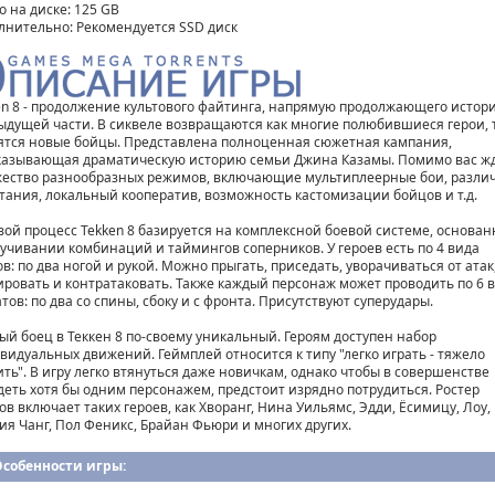
о на диске: 125 GB
лнительно: Рекомендуется SSD диск
en 8 - продолжение культового файтинга, напрямую продолжающего истор
ыдущей части. В сиквеле возвращаются как многие полюбившиеся герои, 
ятся новые бойцы. Представлена полноценная сюжетная кампания,
казывающая драматическую историю семьи Джина Казамы. Помимо вас ж
ество разнообразных режимов, включающие мультиплеерные бои, разли
тания, локальный кооператив, возможность кастомизации бойцов и т.д.
вой процесс Tekken 8 базируется на комплексной боевой системе, основа
аучивании комбинаций и таймингов соперников. У героев есть по 4 вида
в: по два ногой и рукой. Можно прыгать, приседать, уворачиваться от атак
ировать и контратаковать. Также каждый персонаж может проводить по 6 
тов: по два со спины, сбоку и с фронта. Присутствуют суперудары.
ый боец в Теккен 8 по-своему уникальный. Героям доступен набор
видуальных движений. Геймплей относится к типу "легко играть - тяжело
ить". В игру легко втянуться даже новичкам, однако чтобы в совершенстве
деть хотя бы одним персонажем, предстоит изрядно потрудиться. Ростер
в включает таких героев, как Хворанг, Нина Уильямс, Эдди, Ёсимицу, Лоу, 
ия Чанг, Пол Феникс, Брайан Фьюри и многих других.
Особенности игры: