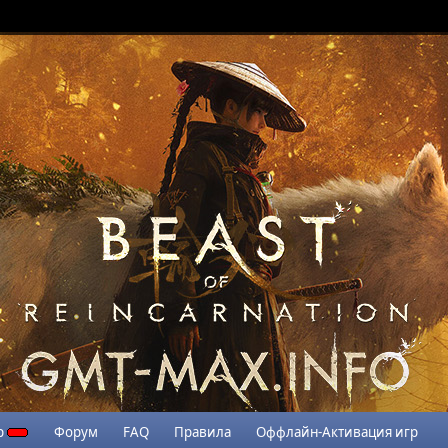
р
Форум
FAQ
Правила
Оффлайн-Активация игр