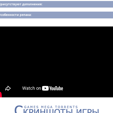
Присутствуют дополнения:
собенности репака: