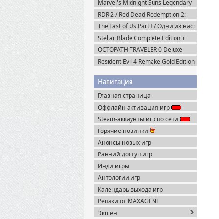
Marvel's Midnight Suns Legendary
Edition (2022) Steam-Rip
RDR 2 / Red Dead Redemption 2:
Ultimate Edition v.1491.50 (2019)
The Last of Us Part I / Одни из нас:
Пиратка
Часть I Deluxe Edition v.1.1.5.0
Stellar Blade Complete Edition +
(2023) Пиратка
Все DLC (2025) Пиратка
OCTOPATH TRAVELER 0 Deluxe
Edition v.1.0.8 (2025) Portable
Resident Evil 4 Remake Gold Edition
+ Separate Ways (2023) Пиратка
Навигация
Главная страница
Оффлайн активация игр
Steam-аккаунты игр по сети
Горячие новинки
Анонсы новых игр
Ранний доступ игр
Инди игры
Антологии игр
Календарь выхода игр
Репаки от MAXAGENT
Экшен