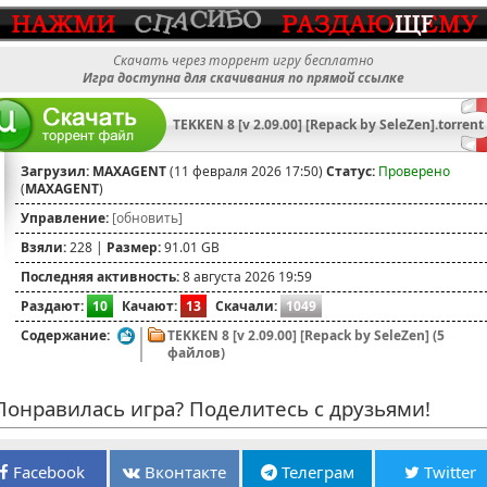
Скачать через торрент игру бесплатно
Игра доступна для скачивания по прямой ссылке
TEKKEN 8 [v 2.09.00] [Repack by SeleZen].torrent
Загрузил:
MAXAGENT
(11 февраля 2026 17:50)
Статус:
Проверено
(
MAXAGENT
)
Управление:
[обновить]
Взяли:
228 |
Размер:
91.01 GB
Последняя активность:
8 августа 2026 19:59
Раздают:
10
Качают:
13
Скачали:
1049
Содержание:
TEKKEN 8 [v 2.09.00] [Repack by SeleZen] (5
файлов)
онравилась игра? Поделитесь с друзьями!
Facebook
Вконтакте
Телеграм
Twitter