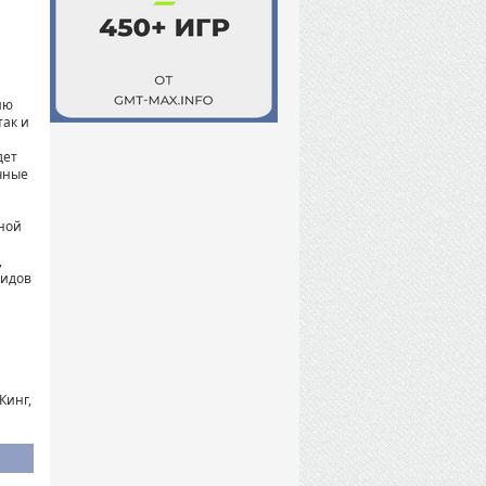
ию
так и
дет
чные
нной
,
видов
Кинг,