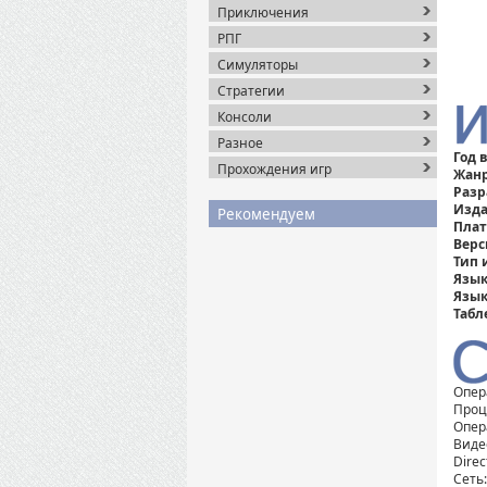
Приключения
РПГ
Симуляторы
Стратегии
Консоли
Разное
Год 
Прохождения игр
Жанр
Разр
Изда
Рекомендуем
Плат
Верс
Тип 
Язык
Язык
Табл
Опер
Проце
Опер
Виде
Direc
Сеть