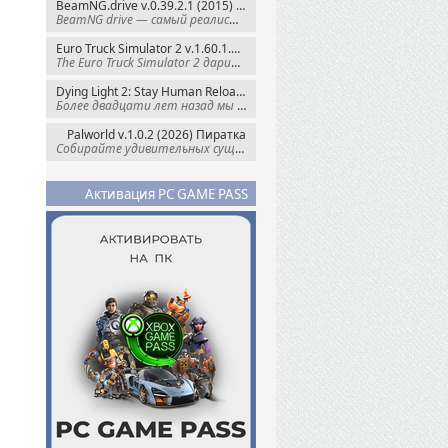
BeamNG.drive v.0.39.2.1 (2015) RePack
BeamNG drive — самый реалистичный
Euro Truck Simulator 2 v.1.60.1.7s + Все DLC (2012) Пиратка
The Euro Truck Simulator 2 дарит вам опыт
Dying Light 2: Stay Human Reloaded Edition v.1.28.3 + Все DLC (2022) RePack
Более двадцати лет назад мы пытались
Palworld v.1.0.2 (2026) Пиратка
Собирайте удивительных существ — Палов —
Активация PC GAME PASS