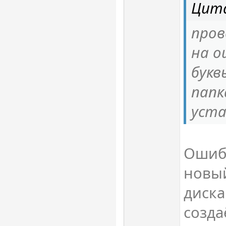
Цита
пров
на о
букв
папк
уст
Ошибо
новый
диска
созда