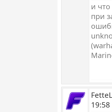
и что
при з
ошиб
unkno
(warh
Marine
Fette
19:58