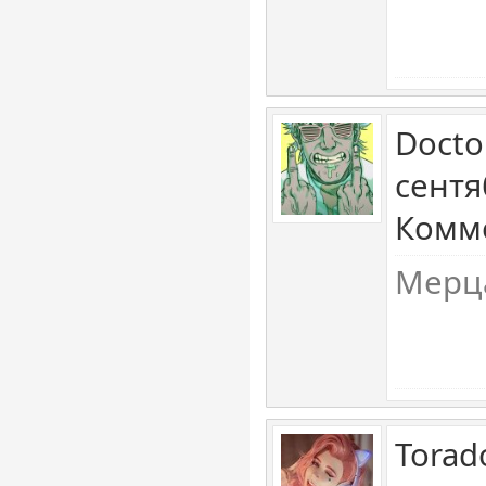
Docto
сентя
Комме
Мерца
Torad