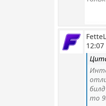
Fette
12:07
Цита
Инте
отли
билд
то 9