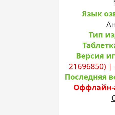
Язык оз
А
Тип и
Таблетк
Версия и
21696850) | 
Последняя в
Оффлайн-а