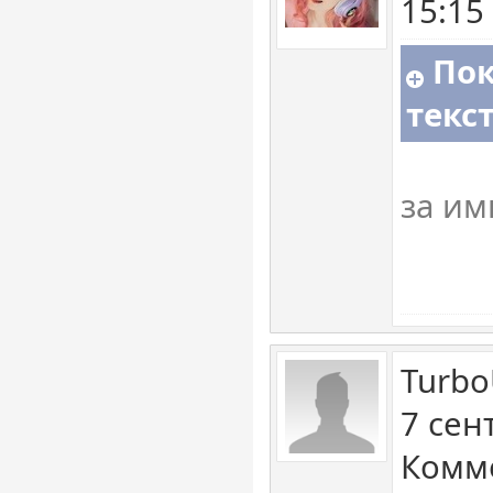
15:15
Пок
текс
за им
Turbo
7 сен
Комме