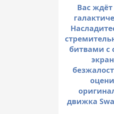
Вас ждёт
галактиче
Насладите
стремитель
битвами с 
экран
безжалост
оцени
оригинал
движка Swar