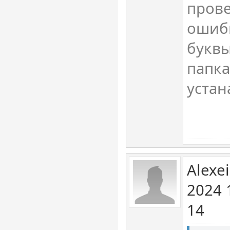
прове
ошибк
буквы
папка
уста
Alexe
2024 
14