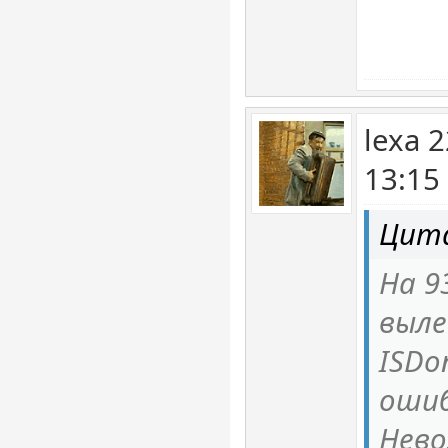
lexa 
13:15
Цита
На 9
выле
ISDo
ошиб
Нево