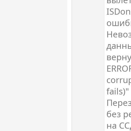
ISDon
ошибк
Нево
данны
верну
ERROR
corru
fails)"
Перез
без р
на СС