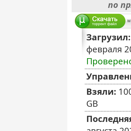
по п
Загрузил:
февраля 2
Проверен
Управлен
Взяли:
10
GB
Последняя
августа 20