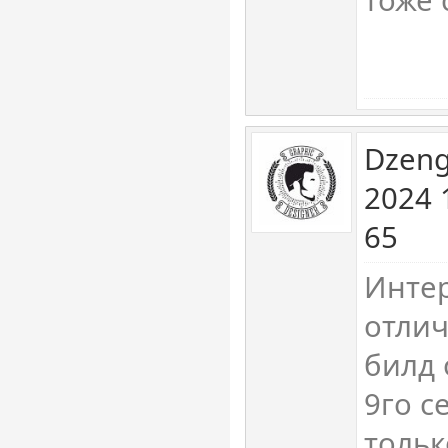
Dzeng
2024 
65
Интер
отлич
билд 
9го с
тольк