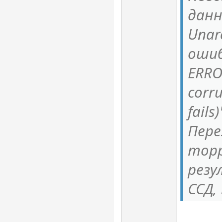
данн
Unar
ошиб
ERRO
corr
fails)
Пере
торр
резу
ССД,