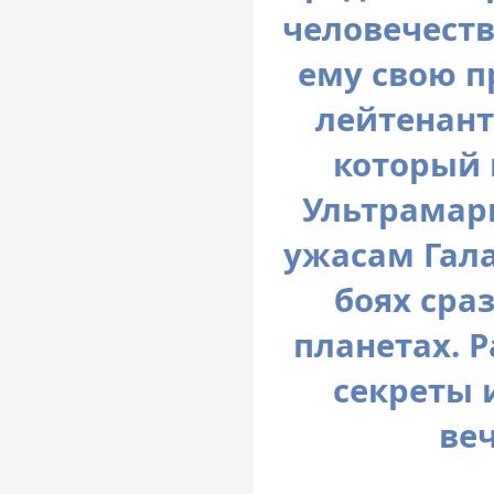
человечеств
ему свою п
лейтенант
который 
Ультрамари
ужасам Гала
боях сра
планетах. 
секреты 
ве