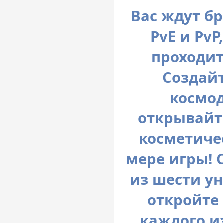
Вас ждут б
PvE и Pv
проходит
Создайт
космод
открывайт
косметиче
мере игры! 
из шести у
откройте 
каждого и