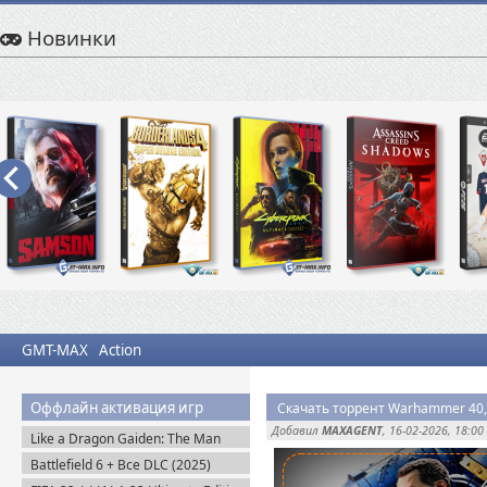
Новинки
GMT-MAX
Action
Оффлайн активация игр
Добавил
MAXAGENT
, 16-02-2026, 18:00
Like a Dragon Gaiden: The Man
Who Erased His Name (2023)
Battlefield 6 + Все DLC (2025)
Steam-Rip
Portable