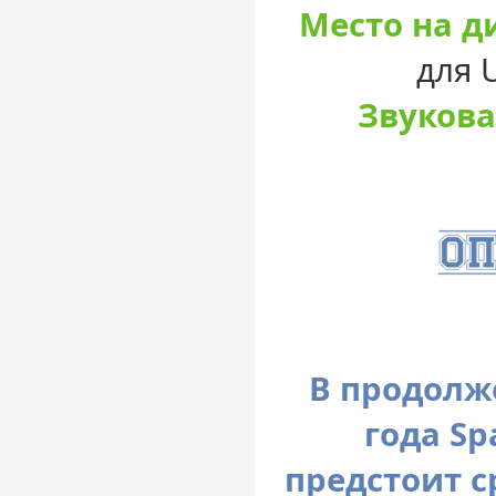
Место на д
для U
Звукова
В продолж
года Sp
предстоит с