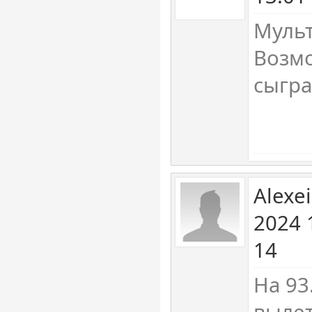
Мульт
Возмо
сыгра
Alexe
2024 
14
На 93
вылет