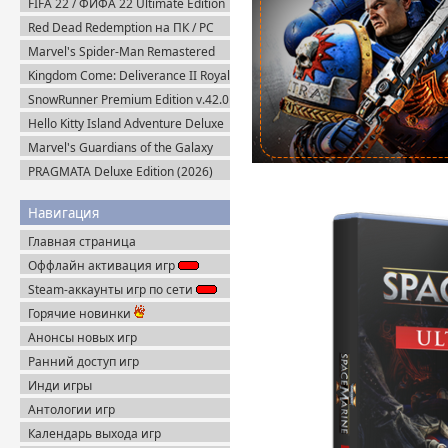
FIFA 22 / ФИФА 22 Ultimate Edition
(2021) RePack
Red Dead Redemption на ПК / PC
(2024) Пиратка
Marvel's Spider-Man Remastered
v.4.630.0.0 + Все DLC (2022)
Kingdom Come: Deliverance II Royal
Пиратка
Edition v.1.5.6 + Все DLC (2025)
SnowRunner Premium Edition v.42.0
Пиратка
+ Все DLC (2020) Пиратка
Hello Kitty Island Adventure Deluxe
Edition (2025) Steam-Rip
Marvel's Guardians of the Galaxy
Deluxe Edition (2021) Steam-Rip
PRAGMATA Deluxe Edition (2026)
Пиратка
Навигация
Главная страница
Оффлайн активация игр
Steam-аккаунты игр по сети
Горячие новинки
Анонсы новых игр
Ранний доступ игр
Инди игры
Антологии игр
Календарь выхода игр