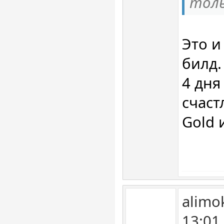
толь
Это и
билд.
4 дня
счаст
Gold и
alimo
13:01