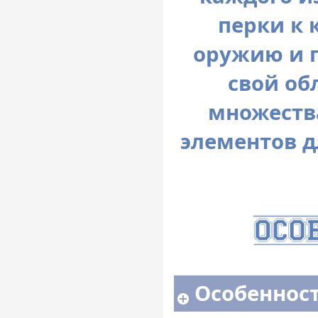
перки к 
оружию и 
свой об
множеств
элементов д
Особенност