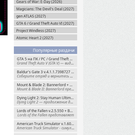
Gears of War: E-Day (2026)
Magicians: The Devil's Deal (2027)
gen ATLAS (2027)
GTA 6 / Grand Theft Auto VI (2027)
Project Windless (2027)
Atomic Heart 2 (2027)
Популярные раздачи
GTA 5 на ПК / PC / Grand Theft Auto V: Premium Edition (2015) Steam-Rip
Grand Theft Auto V (GTA V) — видеоигра из
Baldur's Gate 3 v.4.1.1.7398727 + Все DLC (2023) GOG-Rip
Соберите отряд и вернитесь в Забытые
Mount & Blade 2: Bannerlord + War Sails v.1.4.7.117484 (2025) GOG
Mount & Blade II: Bannerlord представляет
Dying Light 2: Stay Human Ultimate Edition v.1.29.0 + Все DLC (2022) Пиратка
Dying Light 2 — продолжение динамичного
Lords of the Fallen v.2.5.550 + Все DLC (2023) Пиратка
Lords of the Fallen представляет
American Truck Simulator v.1.60.1.8s + Все DLC (2016) Пиратка
American Truck Simulator - симулятор