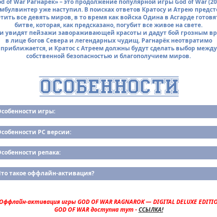
d of War Рагнарёк» – это продолжение популярной игры God of War (20
мбулвинтер уже наступил. В поисках ответов Кратосу и Атрею предст
тить все девять миров, в то время как войска Одина в Асгарде готовя
битве, которая, как предсказано, погубит все живое на свете.
и увидят пейзажи завораживающей красоты и дадут бой грозным в
в лице богов Севера и легендарных чудищ. Рагнарёк неотвратимо
приближается, и Кратос с Атреем должны будут сделать выбор между
собственной безопасностью и благополучием миров.
Особенности игры:
собенности PC версии:
собенности репака:
Что такое оффлайн-активация?
Оффлайн-активация игры GOD OF WAR RAGNAROK — DIGITAL DELUXE EDITIO
GOD OF WAR доступна тут -
ССЫЛКА!