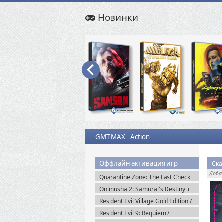
Новинки
GMT-MAX
Action
Оффлайн активация игр
Доб
Quarantine Zone: The Last Check
v.1.1.13.1981 + Все DLC (2026)
Onimusha 2: Samurai's Destiny +
Пиратка
DLC (2025) Пиратка
Resident Evil Village Gold Edition /
Resident Evil 8 (2021) Portable
Resident Evil 9: Requiem /
BIOHAZARD Реквием (2026)