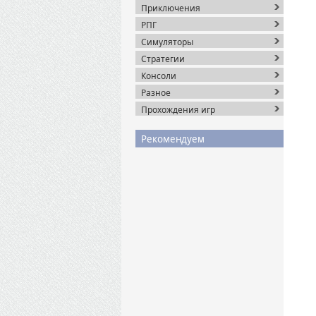
Приключения
РПГ
Симуляторы
Стратегии
Консоли
Разное
Прохождения игр
Рекомендуем