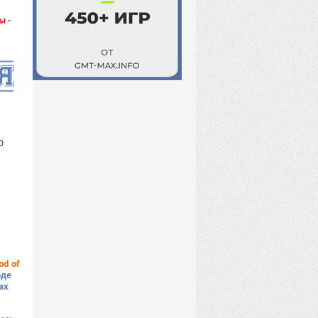
 -
0
od of
оде
ах