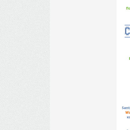
По
Sant
Wa
к