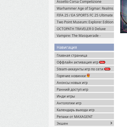
Assetto Corsa Competizione
Пиратка
v.1.10.3 + Все DLC (2019) Пиратка
Warhammer Age of Sigmar: Realms
of Ruin Ultimate Edition (2023)
FIFA 25 / EA SPORTS FC 25 Ultimate
Steam-Rip
Edition (2024) EA-Rip
Two Point Museum: Explorer Edition
(2025) Steam-Rip
OCTOPATH TRAVELER 0 Deluxe
Edition v.1.0.8 (2025) Portable
Vampire: The Masquerade -
Bloodlines 2 Premium Edition
v.53085 (2025) Portable
Навигация
Главная страница
Оффлайн активация игр
Steam-аккаунты игр по сети
Горячие новинки
Анонсы новых игр
Ранний доступ игр
Инди игры
Антологии игр
Календарь выхода игр
Репаки от MAXAGENT
Экшен