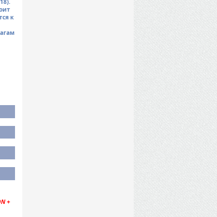
18).
оит
тся к
рагам
N +