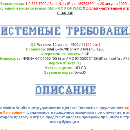
Версия игры:
1.0.668.5700 / Patch 9.1 / (Build 18979360) от 20 августа 2025 г.
следняя версия со всеми DLC + GOD OF WAR:
Оффлайн-активация игры
ССЫЛКА!
OS:
Windows 10 version 1909 / 11
[64-бит]
Процессор:
Intel i5-4670k or AMD Ryzen 3 1200
Оперативная память:
8 GB
Видеокарта:
NVIDIA GTX 1060 (6GB) or AMD RX 5500 XT (8GB) or Intel Arc A75
Версия DirectX:
12
Место на диске:
163 GB
Звуковая карта:
DirectX
a Monica Studio в сотрудничестве с Jetpack Interactive представляет
«G
r Рагнарёк»
– грандиозное, насыщенное эмоциями приключение, в х
оторого Кратосу и Атрею предстоит одолеть призраки прошлого и стр
перед будущим.