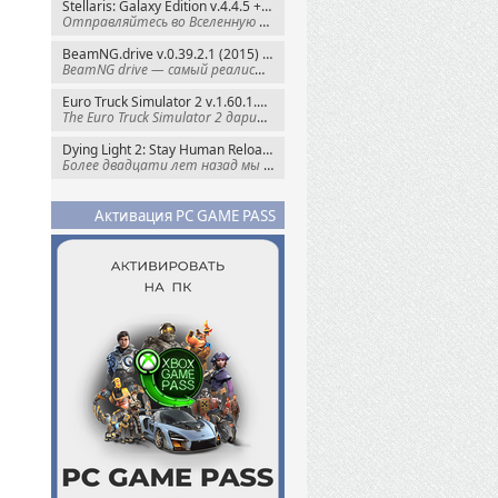
Stellaris: Galaxy Edition v.4.4.5 + Все DLC (2016) Пиратка
Отправляйтесь во Вселенную полную чудес и
BeamNG.drive v.0.39.2.1 (2015) RePack
BeamNG drive — самый реалистичный
Euro Truck Simulator 2 v.1.60.1.7s + Все DLC (2012) Пиратка
The Euro Truck Simulator 2 дарит вам опыт
Dying Light 2: Stay Human Reloaded Edition v.1.28.3 + Все DLC (2022) RePack
Более двадцати лет назад мы пытались
Активация PC GAME PASS