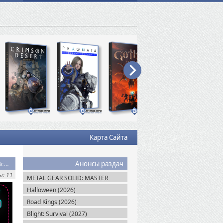
Карта Сайта
Анонсы раздач
Скачать торрент God of War Ragnarok Deluxe Edition на ПК / PC v.1.0.668.5700 + Все DLC (2024) RePack
: 11
METAL GEAR SOLID: MASTER
COLLECTION Vol.2 (2026)
Halloween (2026)
Road Kings (2026)
Blight: Survival (2027)