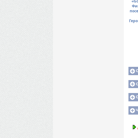
«Go
Фи
посе
Геро
О
О