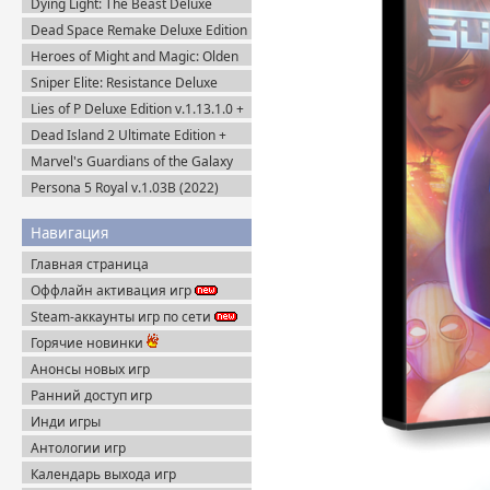
Dying Light: The Beast Deluxe
Edition v.1.6.4 + Все DLC (2025)
Dead Space Remake Deluxe Edition
Пиратка
(2023) Пиратка
Heroes of Might and Magic: Olden
Era v.0.80.34 (2026) Пиратка
Sniper Elite: Resistance Deluxe
Edition (2025) Steam-Rip
Lies of P Deluxe Edition v.1.13.1.0 +
Все DLC (2023) Пиратка
Dead Island 2 Ultimate Edition +
Все DLC (2023) Пиратка
Marvel's Guardians of the Galaxy
Deluxe Edition (2021) Steam-Rip
Persona 5 Royal v.1.03B (2022)
Пиратка
Навигация
Главная страница
Оффлайн активация игр
Steam-аккаунты игр по сети
Горячие новинки
Анонсы новых игр
Ранний доступ игр
Инди игры
Антологии игр
Календарь выхода игр