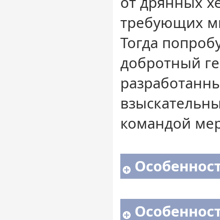
от дрянных хе
требующих м
Тогда попробу
добротный г
разработанны
взыскательны
командой мер
Особенност
Особеннос