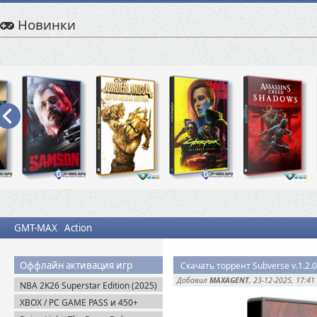
Новинки
GMT-MAX
Action
Оффлайн активация игр
Скачать торрент Subverse v.1.2.
Добавил
MAXAGENT
, 23-12-2025, 17:41
NBA 2K26 Superstar Edition (2025)
Steam-Rip
XBOX / PC GAME PASS и 450+
Новинок игр для ПК / PC