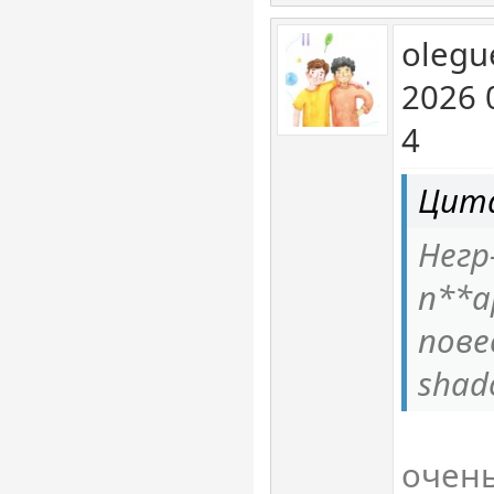
olegu
2026 
4
Цита
Негр
п**а
пове
shado
очень