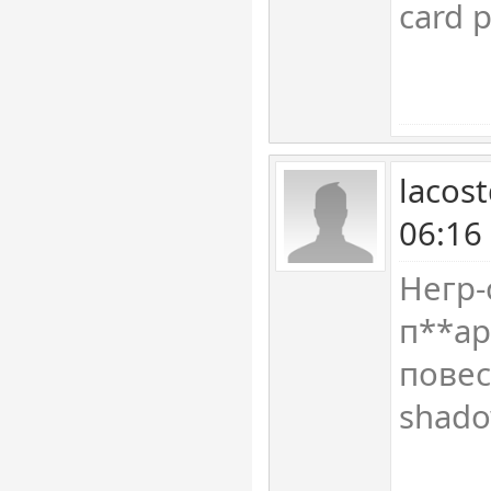
card p
lacos
06:16
Негр-
п**ар
повес
shado