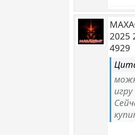
MAXA
2025 
4929
Цита
можн
игру
Сейч
купи