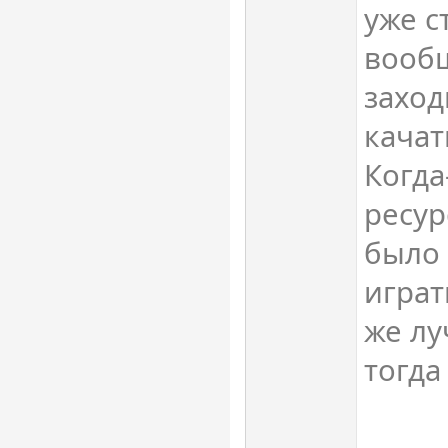
уже с
вооб
заход
качат
Когда
ресур
было 
играт
же лу
тогда