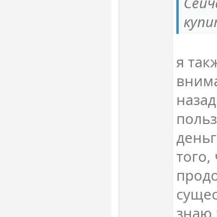
Сейч
купи
я так
внима
назад
поль
деньг
того,
прод
сущес
знаю 