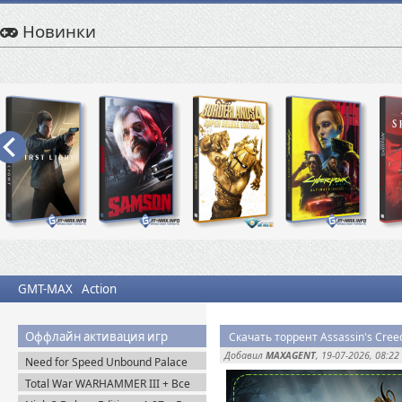
Новинки
GMT-MAX
Action
Оффлайн активация игр
Скачать торрент Assassin's Creed
Добавил
MAXAGENT
, 19-07-2026, 08:22
Need for Speed Unbound Palace
Edition (2022) Origin-Rip
Total War WARHAMMER III + Все
DLC (2022-2025) Steam-Rip