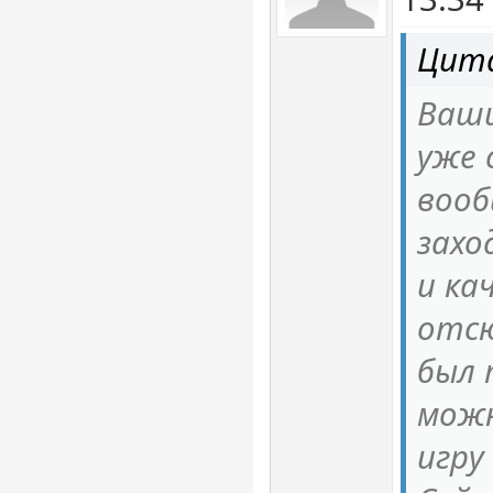
Цита
Ваши
уже 
вооб
захо
и ка
отсю
был 
можн
игру