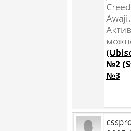
Creed
Awaji.
Актив
можно
(Ubis
№2 (S
№3
csspr