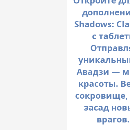
Откройте дл
дополнение
Shadows: Cla
с табле
Отправл
уникальный
Авадзи — м
красоты. В
сокровище,
засад нов
врагов