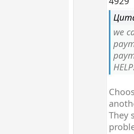
4929
Цита
we ca
paym
paym
HELP!
Choos
anoth
They s
probl