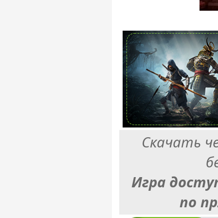
Скачать ч
б
Игра досту
по п