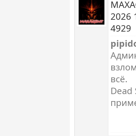
MAXA
2026 
4929
pipid
Админ
взлом
всё.
Dead 
прим