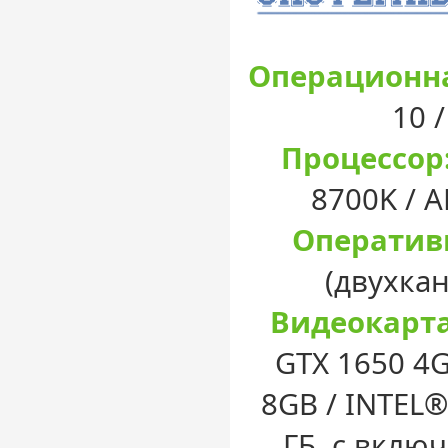
Операционна
10 
Процессор
8700K / 
Оператив
(двухка
Видеокарта
GTX 1650 4G
8GB / INTEL®
ГБ, с вклю