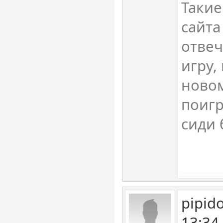
Такие
сайта
отвеч
игру,
новом
поигр
сиди 
pipid
13:34