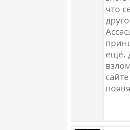
что с
друго
Ассас
прин
ещё. 
взлом
сайте
появя