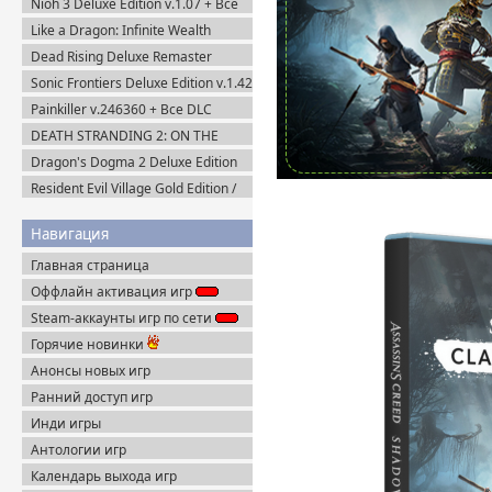
Nioh 3 Deluxe Edition v.1.07 + Все
DLC (2026) Пиратка
Like a Dragon: Infinite Wealth
Ultimate Edition (2024) Steam-Rip
Dead Rising Deluxe Remaster
v.1.3.0.0 + DLC (2024) Portable
Sonic Frontiers Deluxe Edition v.1.42
+ Все DLC (2022) Пиратка
Painkiller v.246360 + Все DLC
(2025) Portable
DEATH STRANDING 2: ON THE
BEACH на PC / ПК v.1.10.89.0
Dragon's Dogma 2 Deluxe Edition
(2026) Пиратка
(2024) Пиратка
Resident Evil Village Gold Edition /
Resident Evil 8 (2021) Portable
Навигация
Главная страница
Оффлайн активация игр
Steam-аккаунты игр по сети
Горячие новинки
Анонсы новых игр
Ранний доступ игр
Инди игры
Антологии игр
Календарь выхода игр