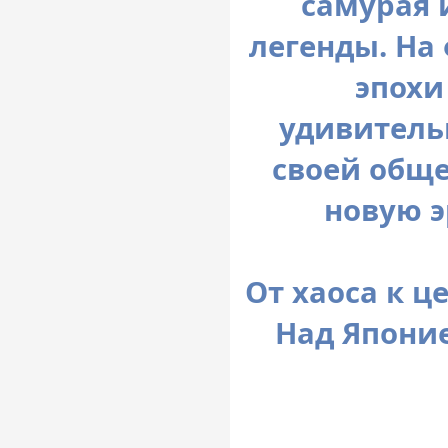
самурая 
легенды. На
эпохи
удивитель
своей обще
новую э
От хаоса к це
Над Японие