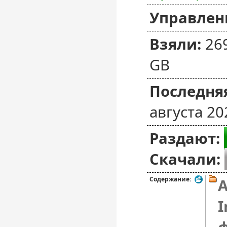
Управлен
Взяли:
26
GB
Последняя
августа 20
Раздают:
Скачали:
Содержание:
A
I