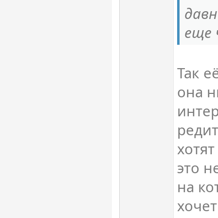
давн
еще 
Так е
она н
интер
редит
хотят
это н
на ко
хочет