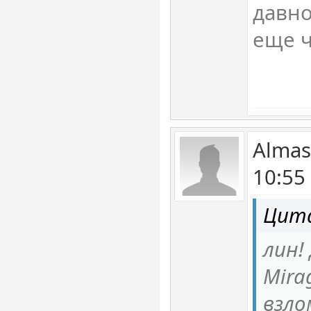
давно
еще ч
Almas
10:55
Цит
лин!
Mira
взло