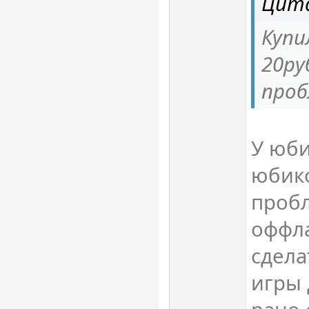
Цит
Купи
20ру
про
У юби
юбик
пробл
оффл
сдела
игры 