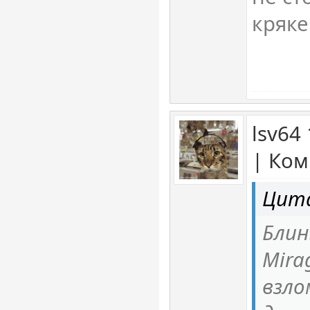
кряке
lsv64
| Ком
Цит
Блин
Mira
взло