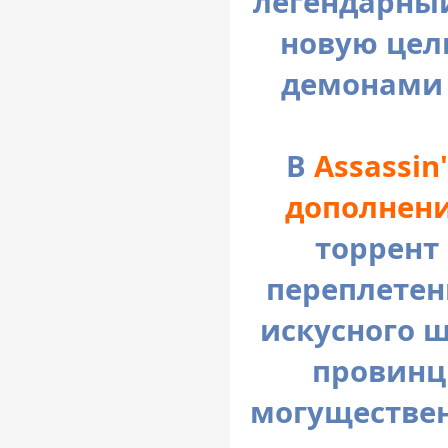
легендарный
новую цел
демонами 
В
Assassin
дополнени
торрент
переплетен
искусного 
провинци
могуществен