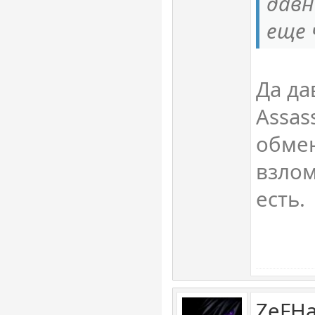
давн
еще 
Да да
Assas
обме
взлом
есть.
ZeFHa