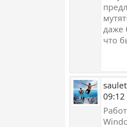
предл
мутят
даже 
что б
saule
09:12
Работ
Windo