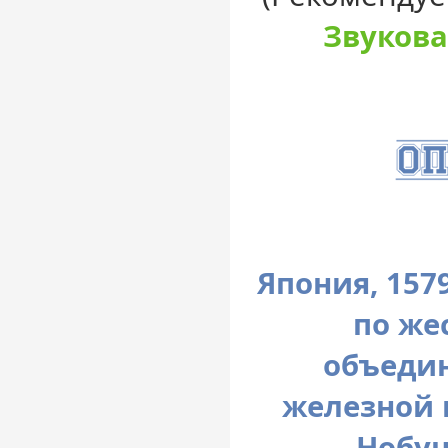
Звукова
Япония, 157
по же
объедин
железной 
Нобун