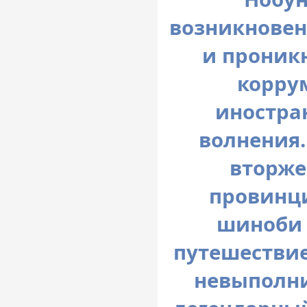
возникновен
и проник
корру
иностра
волнения.
вторже
провинц
шиноби 
путешествие
невыполни