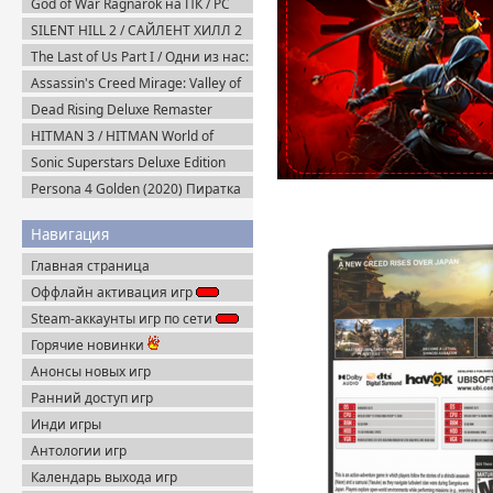
God of War Ragnarok на ПК / PC
v.1.0.668.5700 + Все DLC (2024)
SILENT HILL 2 / САЙЛЕНТ ХИЛЛ 2
RePack
Remake на ПК / PC v.1.07 (2024)
The Last of Us Part I / Одни из нас:
Пиратка
Часть I Deluxe Edition v.1.1.5.0
Assassin's Creed Mirage: Valley of
(2023) Пиратка
Memory v.1.1.1 + Все DLC (2025)
Dead Rising Deluxe Remaster
Portable
v.1.3.0.0 + DLC (2024) Portable
HITMAN 3 / HITMAN World of
Assassination v.3.270.1 + Все DLC
Sonic Superstars Deluxe Edition
(2016-2021) Пиратка
(2023) Steam-Rip
Persona 4 Golden (2020) Пиратка
Навигация
Главная страница
Оффлайн активация игр
Steam-аккаунты игр по сети
Горячие новинки
Анонсы новых игр
Ранний доступ игр
Инди игры
Антологии игр
Календарь выхода игр