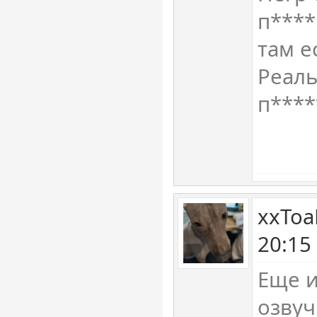
п****
там е
Реаль
п****
xxToa
20:15
Еще и
озвуч