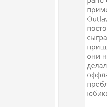
рано 
приме
Outla
посто
сыгра
пришл
они н
делал
оффл
пробл
юбик