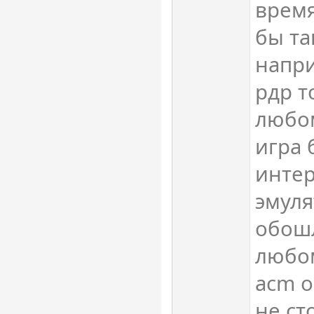
время
бы та
напри
рдр т
любом
игра 
интер
эмуля
обошл
любом
acm 
не с