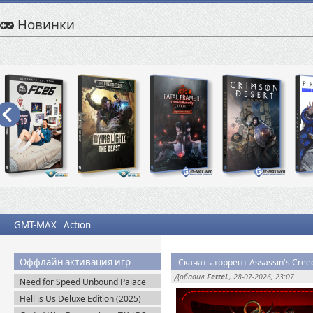
Новинки
GMT-MAX
Action
Оффлайн активация игр
Скачать торрент Assassin's Cree
Добавил
FetteL
, 28-07-2026, 23:07
Need for Speed Unbound Palace
Edition (2022) Origin-Rip
Hell is Us Deluxe Edition (2025)
Пиратка