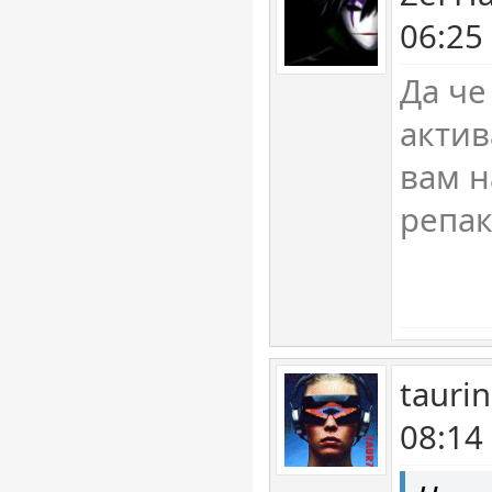
06:25
Да че
актив
вам н
репа
tauri
08:14