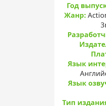
Год выпуск
Жанр:
Actio
3
Разработч
Издате
Пла
Язык инте
Англий
Язык озву
Тип издани