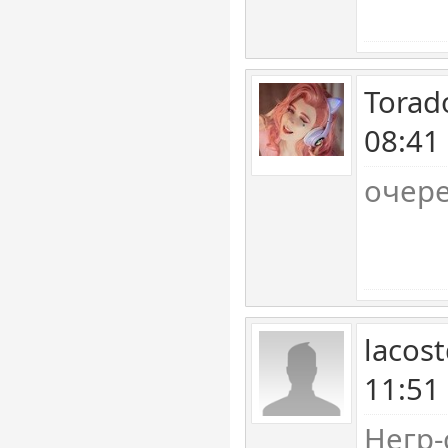
Torad
08:41
очер
lacos
11:51
Негр-