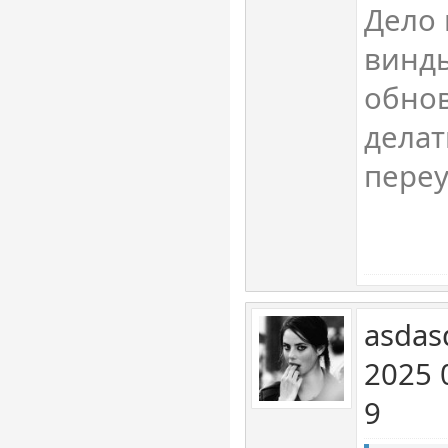
Дело 
винды
обнов
делат
переу
asdas
2025 
9