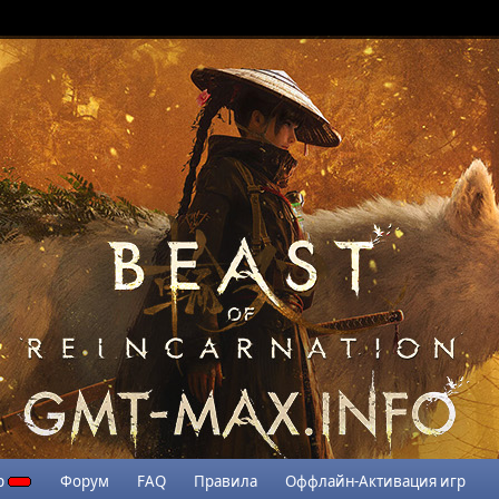
р
Форум
FAQ
Правила
Оффлайн-Активация игр