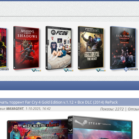
чать торрент Far Cry 4 Gold Edition v.1.12 + Все DLC (2014) RePack
авил
MAXAGENT
, 1-10-2025, 16:42
Показы: 2272 |
Отзыв