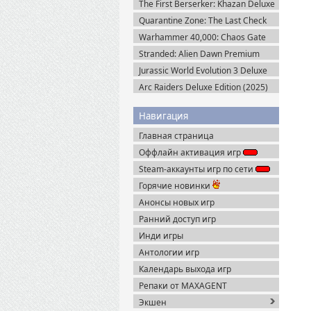
The First Berserker: Khazan Deluxe
Пиратка
Edition (2025) Пиратка
Quarantine Zone: The Last Check
v.1.1.13.2018 + Все DLC (2026)
Warhammer 40,000: Chaos Gate
Пиратка
Daemonhunters (2022) Steam-Rip
Stranded: Alien Dawn Premium
Edition + Все DLC (2023) Пиратка
Jurassic World Evolution 3 Deluxe
Edition (2025) Steam-Rip
Arc Raiders Deluxe Edition (2025)
Steam-Rip
Навигация
Главная страница
Оффлайн активация игр
Steam-аккаунты игр по сети
Горячие новинки
Анонсы новых игр
Ранний доступ игр
Инди игры
Антологии игр
Календарь выхода игр
Репаки от MAXAGENT
Экшен