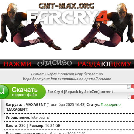
Скачать через торрент игру бесплатно
Игра доступна для скачивания по прямой ссылке
Far Cry 4 [Repack by SeleZen].torrent
Загрузил:
MAXAGENT
(1 октября 2025 16:43)
Статус:
Проверено
(
MAXAGENT
)
Управление:
[обновить]
Взяли:
230 |
Размер:
16.24 GB
Последняя активность:
6 августа 2026 22:51