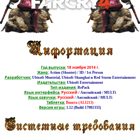
Год выпуска:
18 ноября 2014 г.
Жанр:
Action (Shooter) / 3D / 1st Person
Разработчик:
Ubisoft Montréal, Ubisoft Shanghai и Red Storm Entertainment
Издательство:
Ubisoft Entertainment
Тип издания:
RePack
Язык интерфейса:
Русский
/ Английский / MULTi
Язык озвучки:
Русский
/ Английский / MULTi
Таблетка:
Вшита (ALI213)
Версия игры:
1.12 (Build 17981333)