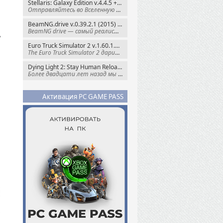
Stellaris: Galaxy Edition v.4.4.5 + Все DLC (2016) Пиратка
Отправляйтесь во Вселенную полную чудес и
BeamNG.drive v.0.39.2.1 (2015) RePack
BeamNG drive — самый реалистичный
Euro Truck Simulator 2 v.1.60.1.7s + Все DLC (2012) Пиратка
The Euro Truck Simulator 2 дарит вам опыт
Dying Light 2: Stay Human Reloaded Edition v.1.28.3 + Все DLC (2022) RePack
Более двадцати лет назад мы пытались
Активация PC GAME PASS