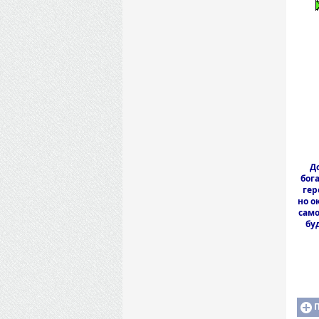
Д
бог
гер
но о
само
бу