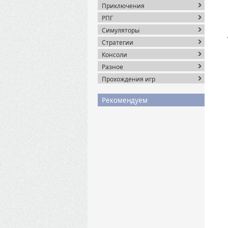
Приключения
РПГ
Симуляторы
Стратегии
Консоли
Разное
Прохождения игр
Рекомендуем