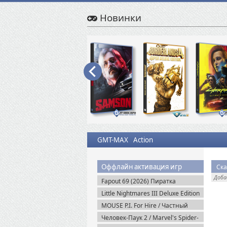
Новинки
GMT-MAX
Action
Оффлайн активация игр
Ска
Доб
Fapout 69 (2026) Пиратка
Little Nightmares III Deluxe Edition
+ Все DLC (2025) Пиратка
MOUSE P.I. For Hire / Частный
детектив МАУС v.1.2.2 (2026)
Человек-Паук 2 / Marvel's Spider-
Пиратка
Man 2 на ПК / PC v.2.727.0.0 (2025)