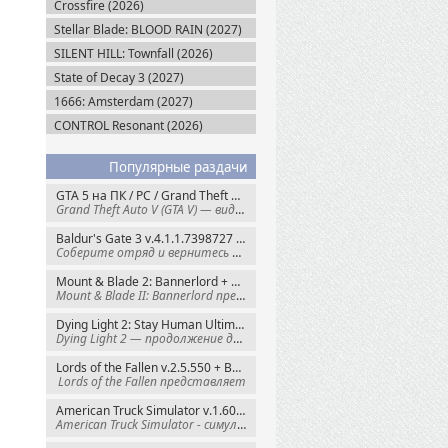
Crossfire (2026)
Stellar Blade: BLOOD RAIN (2027)
SILENT HILL: Townfall (2026)
State of Decay 3 (2027)
1666: Amsterdam (2027)
CONTROL Resonant (2026)
Популярные раздачи
GTA 5 на ПК / PC / Grand Theft Auto V: Premium Edition (2015) Steam-Rip
Grand Theft Auto V (GTA V) — видеоигра из
Baldur's Gate 3 v.4.1.1.7398727 + Все DLC (2023) GOG-Rip
Соберите отряд и вернитесь в Забытые
Mount & Blade 2: Bannerlord + War Sails v.1.4.7.117484 (2025) GOG
Mount & Blade II: Bannerlord представляет
Dying Light 2: Stay Human Ultimate Edition v.1.29.0 + Все DLC (2022) Пиратка
Dying Light 2 — продолжение динамичного
Lords of the Fallen v.2.5.550 + Все DLC (2023) Пиратка
Lords of the Fallen представляет
American Truck Simulator v.1.60.1.8s + Все DLC (2016) Пиратка
American Truck Simulator - симулятор