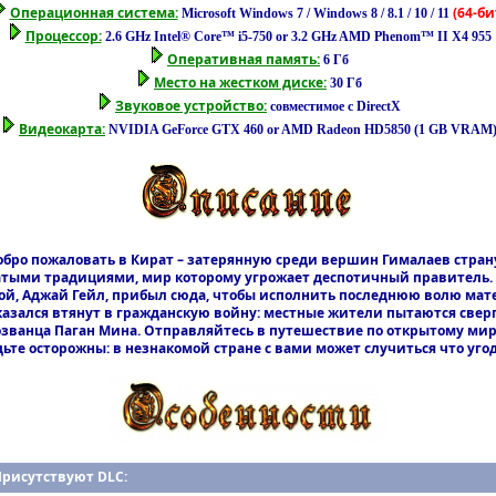
Операционная система:
(64-би
Microsoft Windows 7 / Windows 8 / 8.1 / 10 / 11
Процессор:
2.6 GHz Intel® Core™ i5-750 or 3.2 GHz AMD Phenom™ II X4 955
Оперативная память:
6 Гб
Место на жестком диске:
30 Гб
Звуковое устройство:
совместимое с DirectX
Видеокарта:
NVIDIA GeForce GTX 460 or AMD Radeon HD5850 (1 GB VRAM
обро пожаловать в Кират – затерянную среди вершин Гималаев страну
атыми традициями, мир которому угрожает деспотичный правитель.
ой, Аджай Гейл, прибыл сюда, чтобы исполнить последнюю волю мат
казался втянут в гражданскую войну: местные жители пытаются свер
званца Паган Мина. Отправляйтесь в путешествие по открытому мир
дьте осторожны: в незнакомой стране с вами может случиться что угод
Присутствуют DLC: