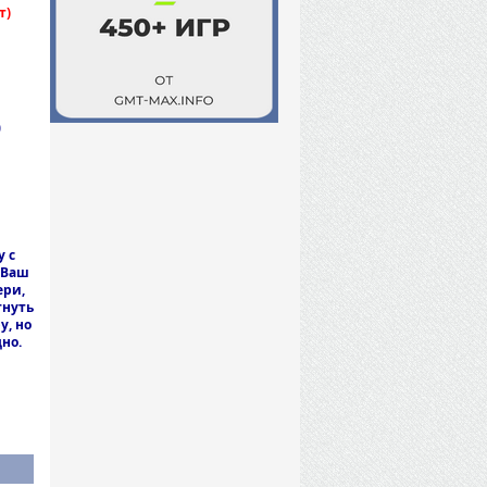
т)
)
 с
 Ваш
ери,
гнуть
у, но
но.