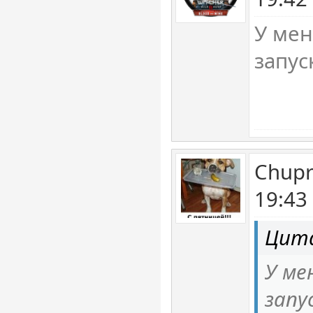
У мен
запус
Chupr
19:43
Цита
У ме
запу