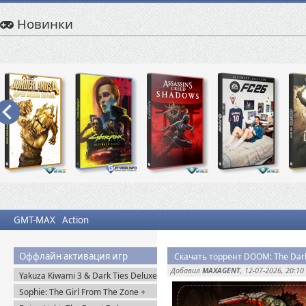
Новинки
GMT-MAX
Action
Оффлайн активация игр
Скачать торрент DOOM: The Dark
Добавил
MAXAGENT
, 12-07-2026, 20:10
Yakuza Kiwami 3 & Dark Ties Deluxe
Edition (2026) Steam-Rip
Sophie: The Girl From The Zone +
DLC (2026) Пиратка