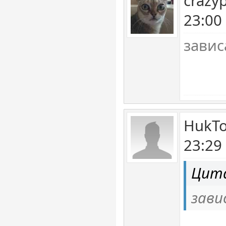
crazy
23:00
завис
HukTo
23:29
Цита
зави