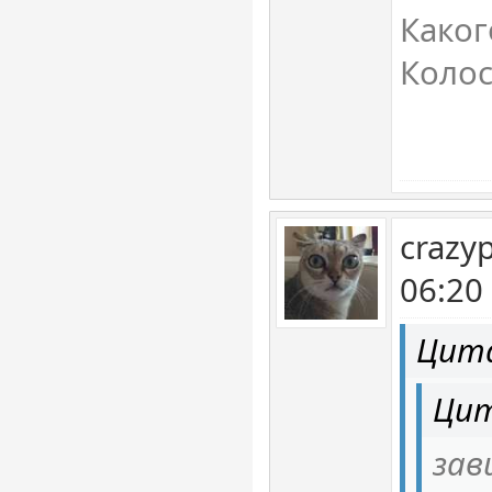
Каког
Коло
crazy
06:20
Цита
Цит
зав