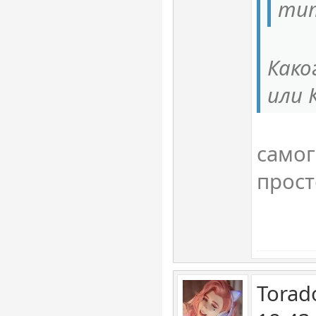
ти
Како
или 
самог
прост
Torad