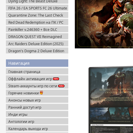
Dying Light: The Beast Deluxe
Edition v.1.6.4 + Все DLC (2025)
FIFA 26 / EA SPORTS FC 26 Ultimate
Пиратка
Edition (2025) EA-Rip
Quarantine Zone: The Last Check
v.1.1.13.2054 + Все DLC (2026)
Red Dead Redemption на ПК / PC
Пиратка
(2024) Пиратка
Painkiller v.246360 + Все DLC
(2025) Portable
DRAGON QUEST VII Reimagined
v.1.1.1.0 + Все DLC (2026) Пиратка
Arc Raiders Deluxe Edition (2025)
Steam-Rip
Dragon's Dogma 2 Deluxe Edition
(2024) Пиратка
Навигация
Главная страница
Оффлайн активация игр
Steam-аккаунты игр по сети
Горячие новинки
Анонсы новых игр
Ранний доступ игр
Инди игры
Антологии игр
Календарь выхода игр