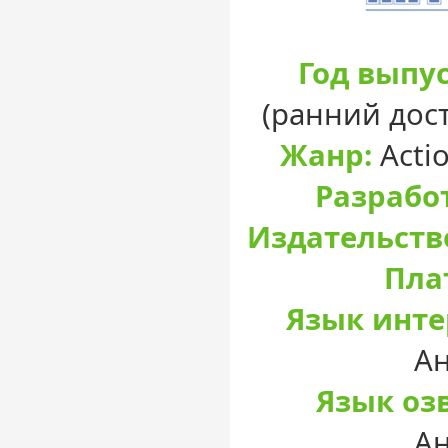
Год выпус
(ранний дост
Жанр:
Actio
Разрабо
Издательств
Пла
Язык инте
А
Язык оз
А