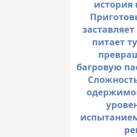
история 
Приготовь
заставляет 
питает ту
превращ
багровую пас
Сложность
одержимо
урове
испытанием
ре