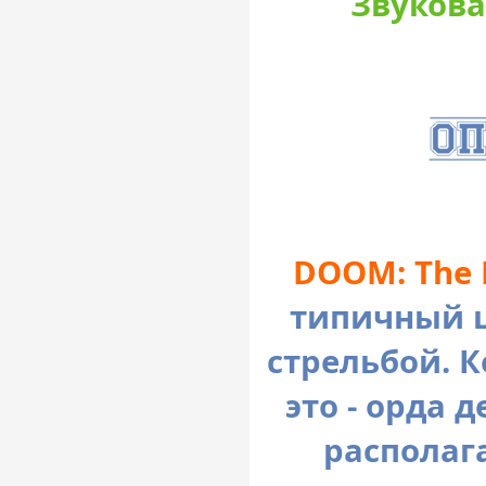
Звукова
DOOM: The 
типичный ш
стрельбой. К
это - орда 
располаг