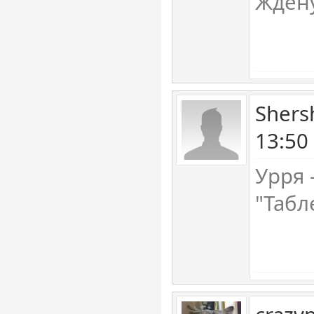
Жден
Shers
13:50
Урря 
"Табл