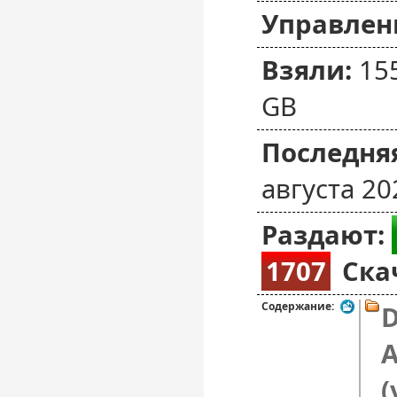
Управлен
Взяли:
15
GB
Последняя
августа 20
Раздают:
1707
Ска
Содержание:
A
(