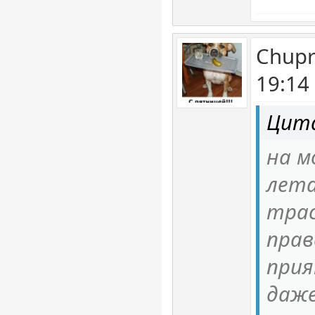
Chupr
19:14
Цита
на м
лета
трас
правд
прия
даже