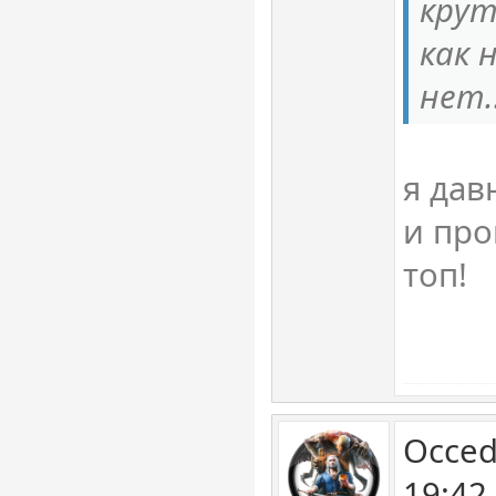
крут
как 
нет.
я дав
и про
топ!
Occed
19:42