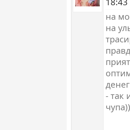
18:43
на мо
на уль
траси
правда
прият
оптим
денег
- так 
чупа)