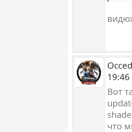
видюх
Occed
19:46
Вот т
updat
shade
что м