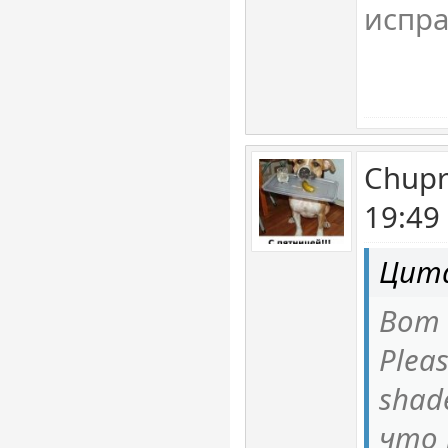
испра
Chupr
19:49
Цита
Вот 
Pleas
shade
что 