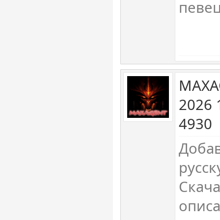
певе
MAXA
2026 
4930
Доба
русск
Скача
описа