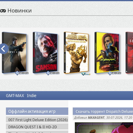
Новинки
GMT-MAX
Indie
Оффлайн активация игр
Скачать торрент Dispatch Deluxe 
Добавил
MAXAGENT
, 30-07-2026, 17:20
007 First Light Deluxe Edition (2026)
Пиратка
DRAGON QUEST I & II HD-2D
Remake v.1.0.2.0 + Все DLC (2025)