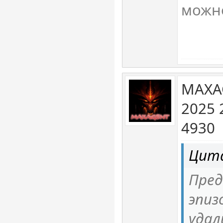
можно
MAXA
2025 
4930
Цита
Пред
эпиз
удал