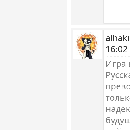
alhak
16:02
Игра 
Русск
прево
тольк
надею
будущ