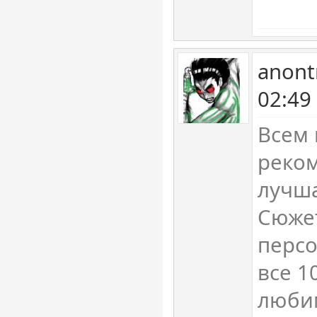
anont
02:49
Всем
реко
лучша
Сюжет
перс
все 1
люби