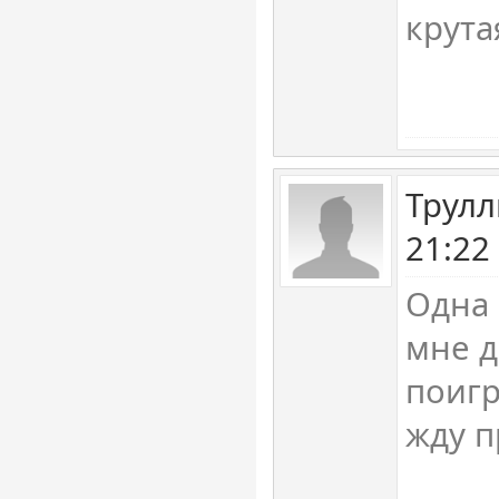
крута
Трулл
21:22
Одна 
мне д
поигр
жду п