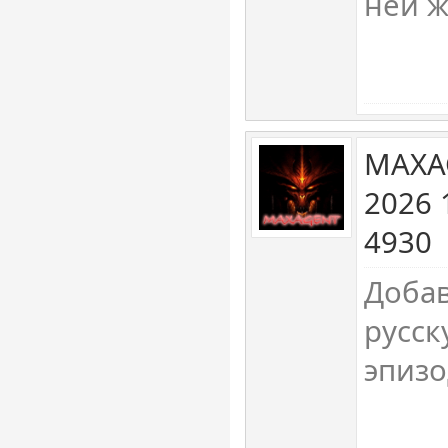
ней ж
MAXA
2026 
4930
Доба
русск
эпизо