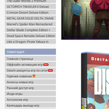
The Outer Worlds 2 Premium
Пиратка
Edition v.1.2.0.1 (2025) Пиратка
OCTOPATH TRAVELER 0 Deluxe
Edition v.1.0.8 (2025) Portable
Crimson Desert Deluxe Edition
v.1.14.0 (2026) Portable
METAL GEAR SOLID DELTA: SNAKE
EATER v.1.2.4 (2025) Пиратка
Marvel's Spider-Man Remastered
v.4.630.0.0 + Все DLC (2022)
Stellar Blade Complete Edition +
Пиратка
Все DLC (2025) Пиратка
Dead Space Remake Deluxe Edition
(2023) Пиратка
Like a Dragon: Pirate Yakuza in
Hawaii (2025) Steam-Rip
Навигация
Главная страница
Оффлайн активация игр
Steam-аккаунты игр по сети
Горячие новинки
Анонсы новых игр
Ранний доступ игр
Инди игры
Антологии игр
Календарь выхода игр