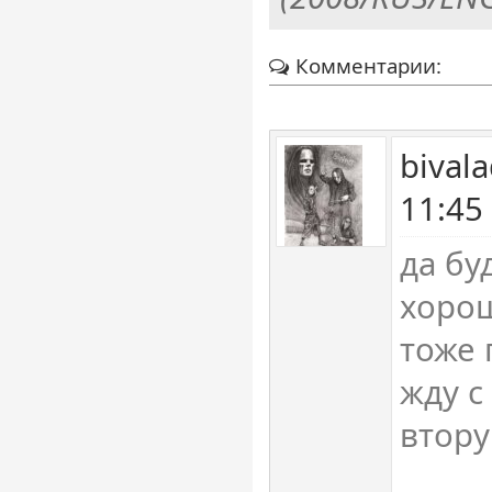
Комментарии:
bival
11:45
да бу
хорош
тоже
жду с
втору