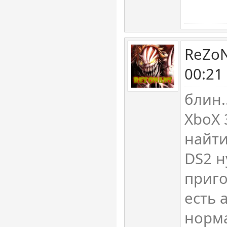
ReZoN
00:21
блин.
XboX
найти
DS2 н
приго
есть 
норма