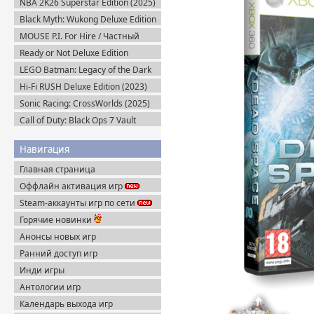
NBA 2K26 Superstar Edition (2025)
Steam-Rip
Black Myth: Wukong Deluxe Edition
(2024) Portable
MOUSE P.I. For Hire / Частный
детектив МАУС v.1.2.2 (2026)
Ready or Not Deluxe Edition
Пиратка
v.117216 + Все DLC (2023)
LEGO Batman: Legacy of the Dark
Пиратка
Knight / ЛЕГО Бэтмен: Наследие
Hi-Fi RUSH Deluxe Edition (2023)
Тёмного Рыцаря (2026) Portable
Пиратка
Sonic Racing: CrossWorlds (2025)
Steam-Rip
Call of Duty: Black Ops 7 Vault
Edition (2025) Steam-Rip
Навигация
Главная страница
Оффлайн активация игр
Steam-аккаунты игр по сети
Горячие новинки
Анонсы новых игр
Ранний доступ игр
Инди игры
Антологии игр
Календарь выхода игр