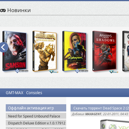
Новинки
GMT-MAX
Consoles
Оффлайн активация игр
Скачать торрент Dead Space 2 (
Добавил
MAXAGENT
, 22-01-2011, 04:43
Need for Speed Unbound Palace
Edition (2022) Origin-Rip
Dispatch Deluxe Edition v.1.0.17912
+ DLC (2025) Пиратка