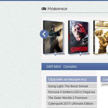
Новинки
GMT-MAX
Consoles
Оффлайн активация игр
Ска
Доб
Dying Light: The Beast Deluxe
Edition v.1.6.4 + Все DLC (2025)
Persona 5 Strikers (2021) Пиратка
Пиратка
The Outer Worlds 2 Premium
Edition v.1.2.0.1 (2025) Пиратка
Cyberpunk 2077: Ultimate Edition
v.2.31a + Все DLC (2025) Portable