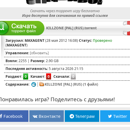
Скачать через торрент игру бесплатно
Игра доступна для скачивания по прямой ссылке
KILLZONE [PAL] (RUS).torrent
Загрузил:
MAXAGENT
(28 мая 2012 16:08)
Статус:
Проверено
(
MAXAGENT
)
Управление:
[обновить]
Взяли:
2255 |
Размер:
2.90 GB
Последняя активность:
5 августа 2026 21:15
Раздают:
0
Качают:
0
Скачали:
0
Содержание:
KILLZONE [PAL] (RUS) (1 файл)
онравилась игра? Поделитесь с друзьями!
Facebook
Вконтакте
Телеграм
Twitter