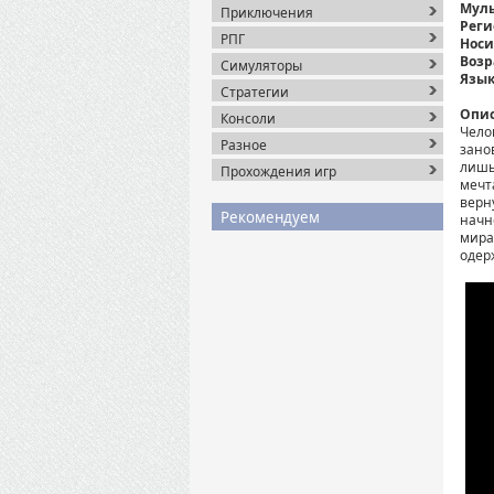
Муль
Приключения
Реги
РПГ
Носи
Возр
Симуляторы
Язык
Стратегии
Опис
Консоли
Чело
Разное
зано
лишь
Прохождения игр
мечт
верн
Рекомендуем
начн
мира
одер