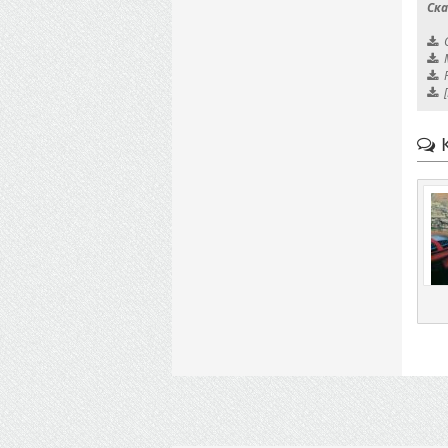
Ска
К