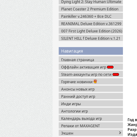
Dying Light 2: Stay Human Ultimate
Edition v.1.29.0 + Все DLC (2022)
Planet Coaster 2 Premium Edition
Пиратка
(2024) Steam-Rip
Painkiller v.246360 + Все DLC
(2025) Portable
REANIMAL Deluxe Edition v.361299
(2026) Пиратка
007 First Light Deluxe Edition (2026)
Пиратка
SILENT HILL f Deluxe Edition v.1.21
+ Все DLC (2025) Пиратка
Навигация
Главная страница
Оффлайн активация игр
Steam-аккаунты игр по сети
Горячие новинки
Анонсы новых игр
Ранний доступ игр
Инди игры
Антологии игр
Календарь выхода игр
Год 
Жанр
Репаки от MAXAGENT
Разр
Экшен
Изда