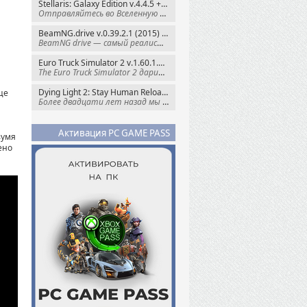
Stellaris: Galaxy Edition v.4.4.5 + Все DLC (2016) Пиратка
Отправляйтесь во Вселенную полную чудес и
BeamNG.drive v.0.39.2.1 (2015) RePack
BeamNG drive — самый реалистичный
Euro Truck Simulator 2 v.1.60.1.7s + Все DLC (2012) Пиратка
The Euro Truck Simulator 2 дарит вам опыт
Dying Light 2: Stay Human Reloaded Edition v.1.28.3 + Все DLC (2022) RePack
це
Более двадцати лет назад мы пытались
Активация PC GAME PASS
вумя
ено