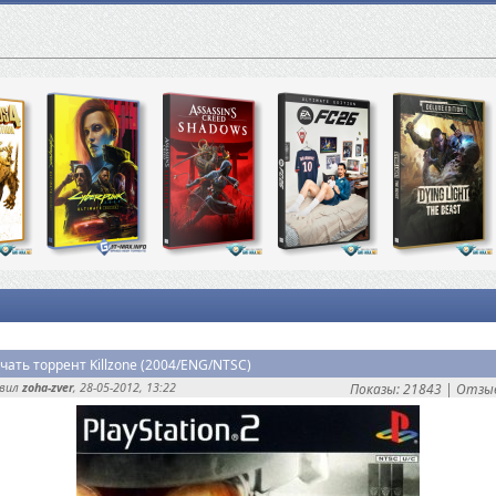
чать торрент Killzone (2004/ENG/NTSC)
авил
zoha-zver
, 28-05-2012, 13:22
Показы: 21843 |
Отзыв