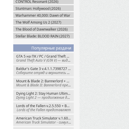
CONTROL Resonant (2026)
Stuntman: Hollywood (2026)
Warhammer 40,000: Dawn of War
IV (2026)
The Wolf Among Us 2 (2027)
The Blood of Dawnwalker (2026)
Stellar Blade: BLOOD RAIN (2027)
Популярные раздачи
GTA 5 на ПК / PC / Grand Theft Auto V: Premium Edition (2015) Steam-Rip
Grand Theft Auto V (GTA V) — видеоигра из
Baldur's Gate 3 v.4.1.1.7398727 + Все DLC (2023) GOG-Rip
Соберите отряд и вернитесь в Забытые
Mount & Blade 2: Bannerlord + War Sails v.1.4.7.117484 (2025) GOG
Mount & Blade II: Bannerlord представляет
Dying Light 2: Stay Human Ultimate Edition v.1.29.0 + Все DLC (2022) Пиратка
Dying Light 2 — продолжение динамичного
Lords of the Fallen v.2.5.550 + Все DLC (2023) Пиратка
Lords of the Fallen представляет
American Truck Simulator v.1.60.1.8s + Все DLC (2016) Пиратка
American Truck Simulator - симулятор