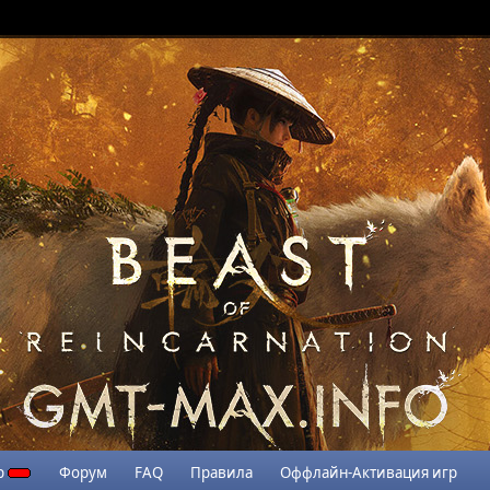
р
Форум
FAQ
Правила
Оффлайн-Активация игр