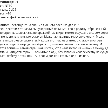
типлеер:
2x
он:
NTSC
тель:
DVD5
аст:
+16
 интерфейса:
английский
ание:
Претендент на звание лучшего боевика для PS2
век, десятки лет назад вынужденный покинуть свою родину, обреченный
во строить свою жизнь во враждебном мире, может ощущать в своем серд
 ненависть к тем, кто остался. Может жить лишь мыслью о мести. Может
ать лишь о часе расплаты. И когда этот час настанет, миллионы изгоев
утся в родной мир, дабы забрать то, что они считают своим по праву. И
ется война — самая страшная из тех, что знала история — война между д
ми. И найдутся герои — обычные люди, без которых человечеству не сужд
жать победу в этой войне. Героем должен стать и один из вас…