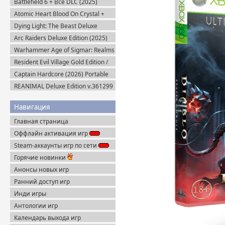
Battlefield 6 + Все DLC (2025)
Portable
Atomic Heart Blood On Crystal +
Все DLC (2026) Пиратка
Dying Light: The Beast Deluxe
Edition v.1.6.4 + Все DLC (2025)
Arc Raiders Deluxe Edition (2025)
Пиратка
Steam-Rip
Warhammer Age of Sigmar: Realms
of Ruin Ultimate Edition (2023)
Resident Evil Village Gold Edition /
Steam-Rip
Resident Evil 8 (2021) Portable
Captain Hardcore (2026) Portable
REANIMAL Deluxe Edition v.361299
(2026) Пиратка
Навигация
Главная страница
Оффлайн активация игр
Steam-аккаунты игр по сети
Горячие новинки
Анонсы новых игр
Ранний доступ игр
Инди игры
Антологии игр
Календарь выхода игр