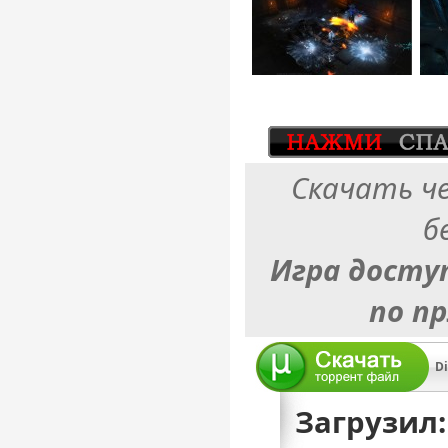
Скачать ч
б
Игра досту
по п
Di
Загрузил: