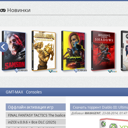
Новинки
GMT-MAX
Consoles
Оффлайн активация игр
Скачать торрент Diablo III: Ultima
Добавил
MAXAGENT
, 23-08-2014, 01:47
FINAL FANTASY TACTICS The Ivalice
Chronicles (2025) Steam-Rip
inZOI v.0.9.6 + Все DLC (2025)
Пиратка