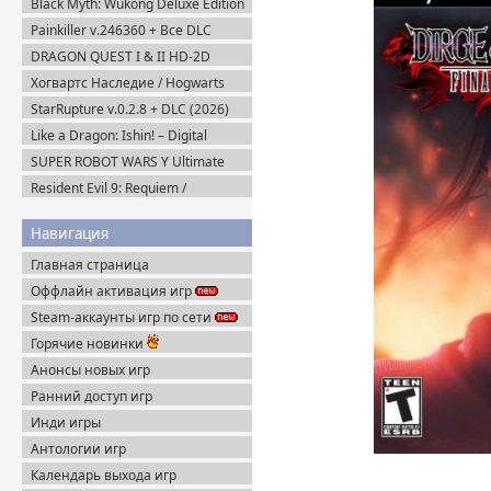
Black Myth: Wukong Deluxe Edition
(2024) Portable
Painkiller v.246360 + Все DLC
(2025) Portable
DRAGON QUEST I & II HD-2D
Remake v.1.0.2.0 + Все DLC (2025)
Хогвартс Наследие / Hogwarts
Пиратка
Legacy Deluxe Edition (2023)
StarRupture v.0.2.8 + DLC (2026)
RePack
Пиратка
Like a Dragon: Ishin! – Digital
Deluxe Edition (2023) Steam-Rip
SUPER ROBOT WARS Y Ultimate
Edition + Все DLC (2025) Пиратка
Resident Evil 9: Requiem /
BIOHAZARD Реквием (2026)
Пиратка
Навигация
Главная страница
Оффлайн активация игр
Steam-аккаунты игр по сети
Горячие новинки
Анонсы новых игр
Ранний доступ игр
Инди игры
Антологии игр
Календарь выхода игр