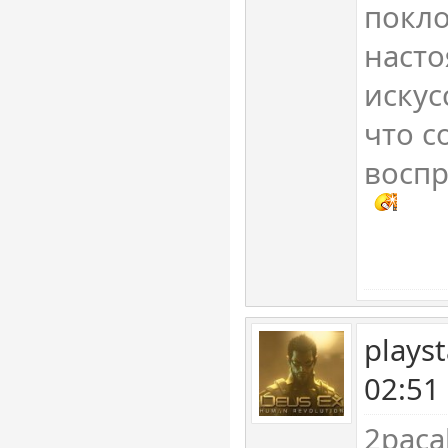
покло
наст
искус
что с
воспр
plays
02:51
2paca