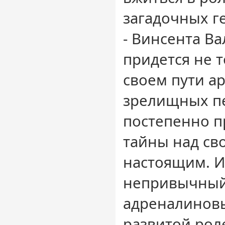
загадочных ге
- Винсента Ва
придется не 
своем пути а
зрелищных пе
постепенно п
тайны над с
настоящим. И
непривычный
адреналинов
развитой рол