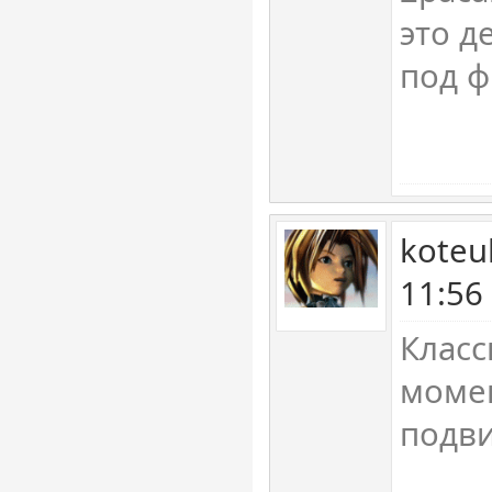
это д
под ф
koteu
11:56
Класс
момен
подви