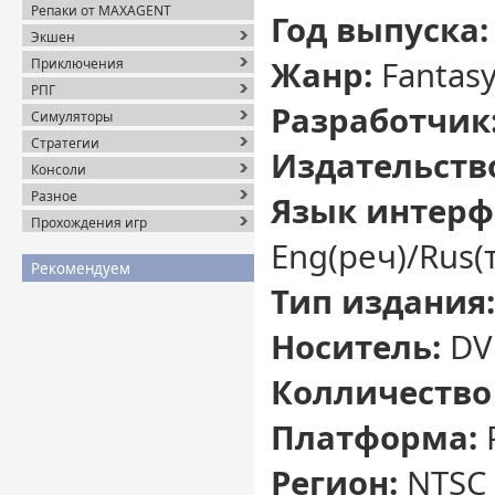
Репаки от MAXAGENT
Год выпуска:
Экшен
Жанр:
Fantasy
Приключения
РПГ
Разработчик
Симуляторы
Стратегии
Издательств
Консоли
Разное
Язык интерф
Прохождения игр
Eng(реч)/Rus(
Рекомендуем
Тип издания
Носитель:
DV
Колличество
Платформа:
Регион:
NTSC