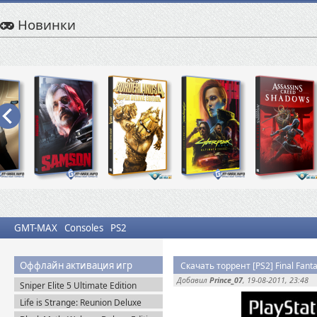
Новинки
GMT-MAX
Consoles
PS2
Оффлайн активация игр
Скачать торрент [PS2] Final Fant
Добавил
Prince_07
, 19-08-2011, 23:48
Sniper Elite 5 Ultimate Edition
(2022) Steam-Rip
Life is Strange: Reunion Deluxe
Edition (2026) Steam-Rip