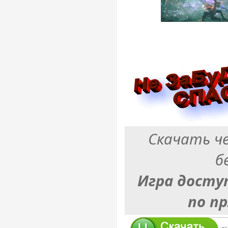
Скачать ч
б
Игра досту
по п