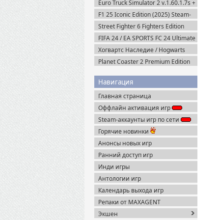
Euro Truck Simulator 2 v.1.60.1.7s +
Все DLC (2012) Пиратка
F1 25 Iconic Edition (2025) Steam-
Rip
Street Fighter 6 Fighters Edition
(2023) Steam-Rip
FIFA 24 / EA SPORTS FC 24 Ultimate
Edition (2023) EA-Rip
Хогвартс Наследие / Hogwarts
Legacy Deluxe Edition (2023)
Planet Coaster 2 Premium Edition
RePack
(2024) Steam-Rip
Навигация
Главная страница
Оффлайн активация игр
Steam-аккаунты игр по сети
Горячие новинки
Анонсы новых игр
Ранний доступ игр
Инди игры
Антологии игр
Календарь выхода игр
Репаки от MAXAGENT
Экшен