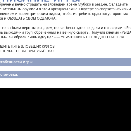
бречены вечно страдать на зловещей арене глубоко в Бездне. Овладейте
ушительным оружием в этом аркадном экшен-шутере со сверхотзывчивым
влением и изометрическим видом, чтобы истребить орды потусторонних
ов и ОБУЗДАТЬ СВОЕГО ДЕМОНА.
а-то вы были верным рыцарем, но вас бесстыдно предали и низвергли в Бе
рь вы ходячий труп, обречённый на вечную смерть. Получив клеймо «РЫЦ
НЫ», вы обрели лишь одну цель — УНИЧТОЖИТЬ ПОСЛЕДНЕГО АНГЕЛА.
ДИТЕ ПЯТЬ ЗЛОВЕЩИХ КРУГОВ
 НЕ УБЬЁТЕ ВЫ, ВРАГ УБЬЁТ ВАС
Особенности игры:
становка: