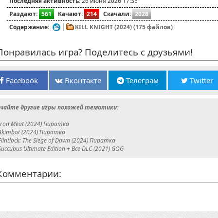
Последняя активность:
26 июня 2026 17:35
Раздают:
561
Качают:
214
Скачали:
2028
Содержание:
KILL KNIGHT (2024) (175 файлов)
онравилась игра? Поделитесь с друзьями!
Facebook
Вконтакте
Телеграм
Twitter
чайте другие игры похожей тематики:
Iron Meat (2024) Пиратка
Akimbot (2024) Пиратка
Flintlock: The Siege of Dawn (2024) Пиратка
Succubus Ultimate Edition + Все DLC (2021) GOG
омментарии: