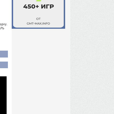
здну.
АРЬ