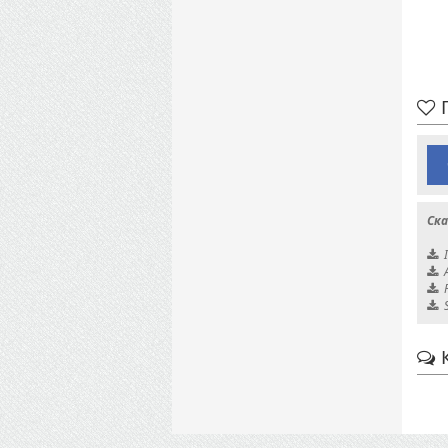
П
Ска
К