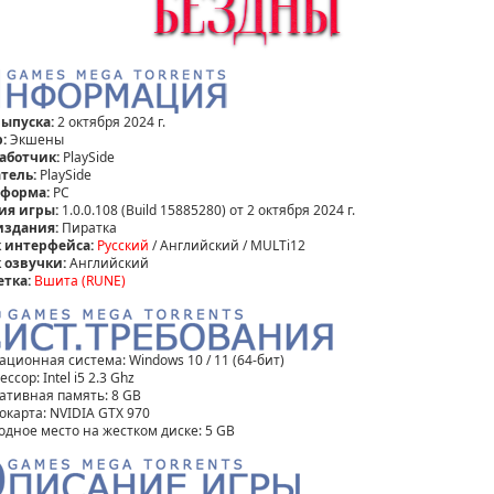
выпуска:
2 октября 2024 г.
:
Экшены
аботчик:
PlaySide
тель:
PlaySide
тформа:
PC
ия игры:
1.0.0.108 (Build 15885280) от 2 октября 2024 г.
издания:
Пиратка
 интерфейса:
Русский
/ Английский / MULTi12
 озвучки:
Английский
етка:
Вшита (RUNE)
ационная система: Windows 10 / 11 (64-бит)
ссор: Intel i5 2.3 Ghz
ативная память: 8 GB
окарта: NVIDIA GTX 970
одное место на жестком диске: 5 GB