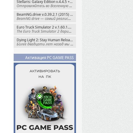
Stellaris: Galaxy Edition v.4.4.5 + Все DLC (2016) Пиратка
Отправляйтесь во Вселенную полную чудес и
BeamNG.drive v.0.39.2.1 (2015) RePack
BeamNG drive — самый реалистичный
Euro Truck Simulator 2 v.1.60.1.7s + Все DLC (2012) Пиратка
The Euro Truck Simulator 2 дарит вам опыт
Dying Light 2: Stay Human Reloaded Edition v.1.28.3 + Все DLC (2022) RePack
Более двадцати лет назад мы пытались
Активация PC GAME PASS