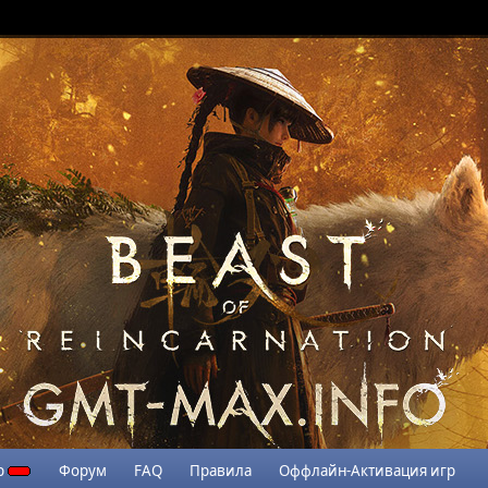
р
Форум
FAQ
Правила
Оффлайн-Активация игр