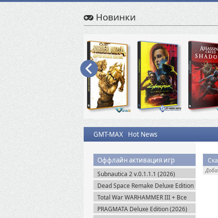
Новинки
GMT-MAX
Hot News
Оффлайн активация игр
Ска
Доб
Subnautica 2 v.0.1.1.1 (2026)
Пиратка
Dead Space Remake Deluxe Edition
(2023) Пиратка
Total War WARHAMMER III + Все
DLC (2022-2025) Steam-Rip
PRAGMATA Deluxe Edition (2026)
Пиратка