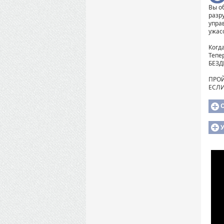
Вы о
разр
упра
ужас
Когд
Тепе
БЕЗД
ПРОЙ
ЕСЛИ
У