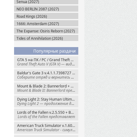
Senua (2027)
NEO BERLIN 2087 (2027)
Road Kings (2026)
1666: Amsterdam (2027)
The Expanse: Osiris Reborn (2027)
Tides of Annihilation (2026)
Популярные раздачи
GTA 5 на ПК / PC / Grand Theft Auto V: Premium Edition (2015) Steam-Rip
Grand Theft Auto V (GTA V) — видеоигра из
Baldur's Gate 3 v.4.1.1.7398727 + Все DLC (2023) GOG-Rip
Соберите отряд и вернитесь в Забытые
Mount & Blade 2: Bannerlord + War Sails v.1.4.7.117484 (2025) GOG
Mount & Blade II: Bannerlord представляет
Dying Light 2: Stay Human Ultimate Edition v.1.29.0 + Все DLC (2022) Пиратка
Dying Light 2 — продолжение динамичного
Lords of the Fallen v.2.5.550 + Все DLC (2023) Пиратка
Lords of the Fallen представляет
American Truck Simulator v.1.60.1.8s + Все DLC (2016) Пиратка
American Truck Simulator - симулятор