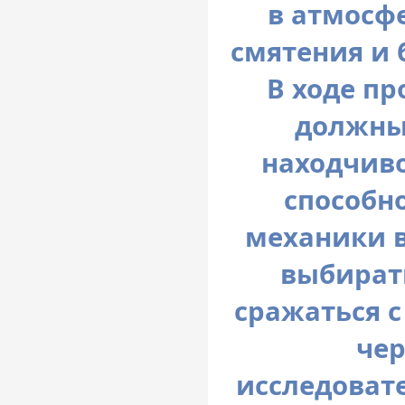
в атмосф
смятения и 
В ходе п
должны
находчиво
способн
механики 
выбират
сражаться с
чер
исследоват