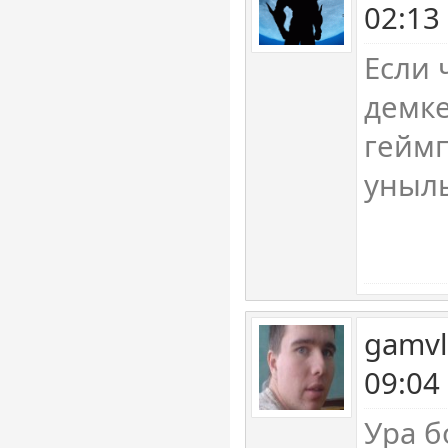
02:13
Если 
демке
гейм
уныл
gamvl
09:04
Ура б