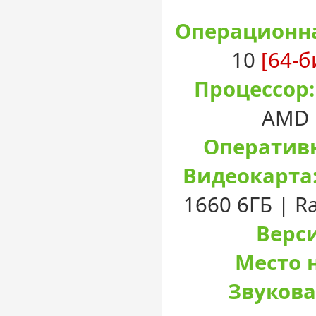
Операционна
10
[64-б
Процессор:
AMD 
Оперативн
Видеокарта
1660 6ГБ | R
Верси
Место н
Звукова