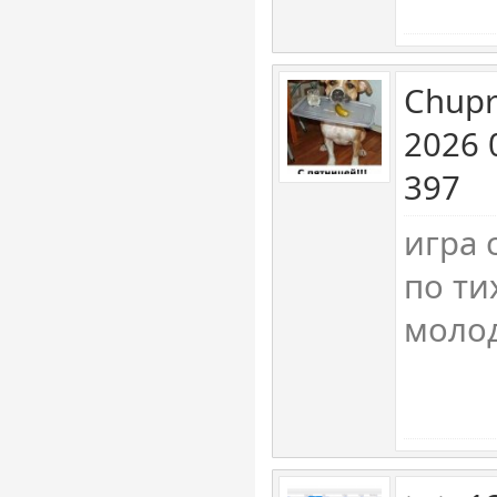
Chupr
2026 
397
игра 
по ти
молод