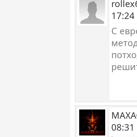
rolle
17:24
С евр
метод
потхо
реши
MAXA
08:31