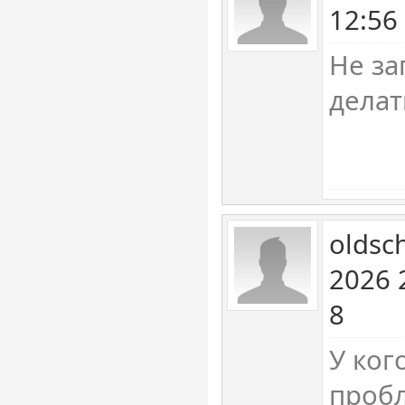
12:56
Не за
делат
oldsc
2026 
8
У ког
пробл