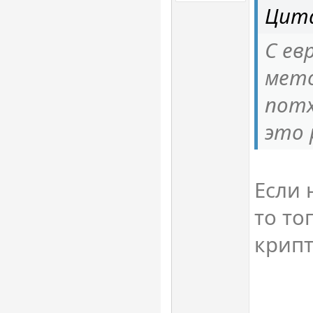
Цита
С ев
мето
потх
это
Если 
то то
крипт