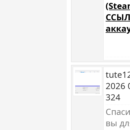
(Stea
ССЫЛ
акка
tute1
2026 
324
Спаси
вы дл