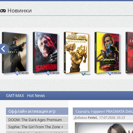
Новинки
GMT-MAX
Hot News
Оффлайн активация игр
Скачать торрент PRAGMATA Delux
Добавил
FetteL
, 17-07-2026, 05:23
DOOM: The Dark Ages Premium
Edition + Все DLC (2025) Пиратка
Sophie: The Girl From The Zone +
DLC (2026) Пиратка