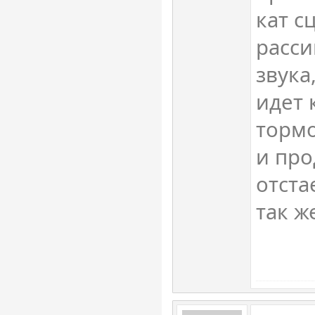
кат с
расс
звука
идет 
тормо
и про
отста
так ж