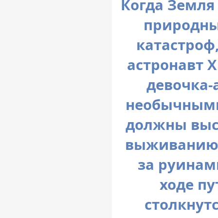
Когда Земля
природны
катастроф
астронавт 
девочка-
необычными
должны выс
выживанию 
за руинам
ходе п
столкнут