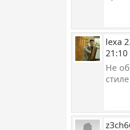
lexa 
21:10
Не об
стиле
z3ch6