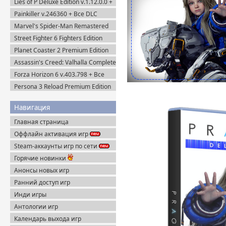
Lies of P Deluxe Edition v.1.12.0.0 +
Все DLC (2023) Пиратка
Painkiller v.246360 + Все DLC
(2025) Portable
Marvel's Spider-Man Remastered
v.4.630.0.0 + Все DLC (2022)
Street Fighter 6 Fighters Edition
Пиратка
(2023) Steam-Rip
Planet Coaster 2 Premium Edition
(2024) Steam-Rip
Assassin's Creed: Valhalla Complete
Edition v.1.7.0 (2020) Пиратка
Forza Horizon 6 v.403.798 + Все
DLC (2026) Пиратка
Persona 3 Reload Premium Edition
(2024) Steam-Rip
Навигация
Главная страница
Оффлайн активация игр
Steam-аккаунты игр по сети
Горячие новинки
Анонсы новых игр
Ранний доступ игр
Инди игры
Антологии игр
Календарь выхода игр