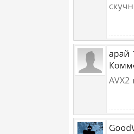
скучн
арай 
Комме
AVX2 
GoodW