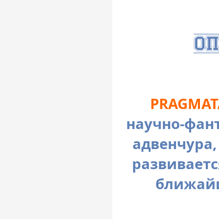
PRAGMAT
научно-фан
адвенчура,
развиваетс
ближайш