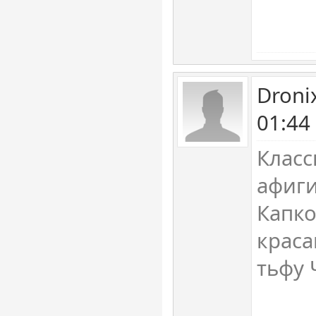
Droni
01:44
Класс
афиги
Капк
краса
тьфу 