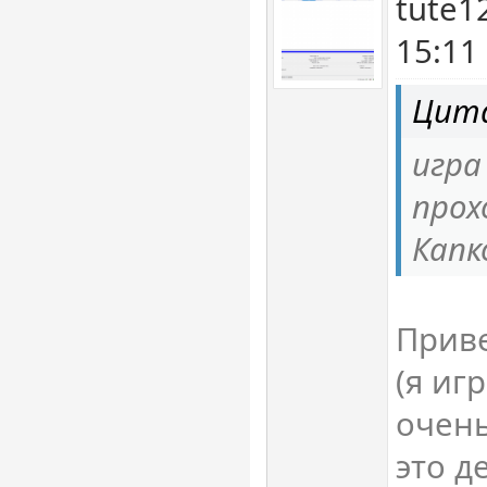
tute1
15:11
Цита
игра
прох
Капк
Приве
(я иг
очень
это д