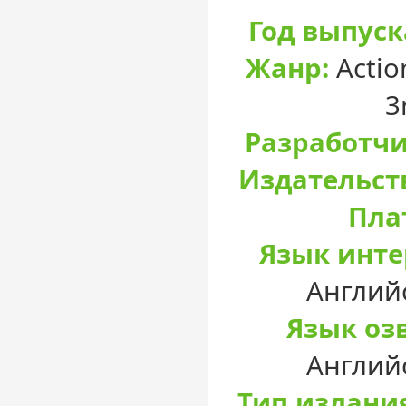
Год выпуск
Жанр:
Actio
3
Разработчи
Издательст
Пла
Язык инте
Англий
Язык оз
Англий
Тип издани