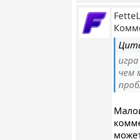
Fette
Комме
Цита
игра
чем
проб
Мало
комме
может