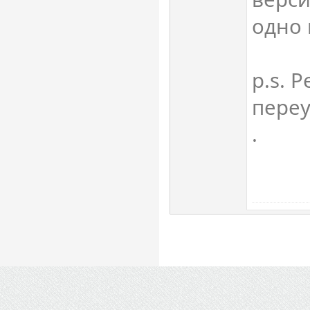
одно 
p.s. 
переу
.