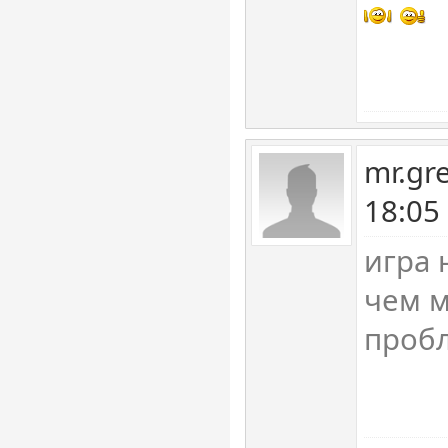
mr.gr
18:05
игра 
чем 
пробл