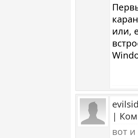
Перв
каран
или, 
встр
Windo
evils
| Ком
вот и