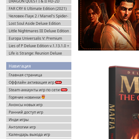
DRAGON QUEST I & II HD-2D
Пиратка
Remake v.1.0.2.0 + Все DLC (2025)
FAR CRY 6 Ultimate Edition (2021)
Пиратка
Uplay-Rip
Человек-Паук 2 / Marvel's Spider-
Man 2 на ПК / PC v.2.727.0.0 (2025)
Lost Soul Aside Deluxe Edition
Пиратка
v.1.104 + Все DLC (2025) Пиратка
Little Nightmares III Deluxe Edition
+ Все DLC (2025) Пиратка
Europa Universalis V: Premium
Edition v.1.3.11 (2025) Пиратка
Lies of P Deluxe Edition v.1.13.1.0 +
Все DLC (2023) Пиратка
Life is Strange: Reunion Deluxe
Edition (2026) Steam-Rip
Навигация
Главная страница
Оффлайн активация игр
Steam-аккаунты игр по сети
Горячие новинки
Анонсы новых игр
Ранний доступ игр
Инди игры
Антологии игр
Календарь выхода игр