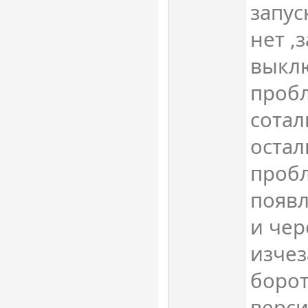
запус
нет ,
выклю
пробл
сотал
остал
пробл
появл
и чер
изчеза
борот
верси