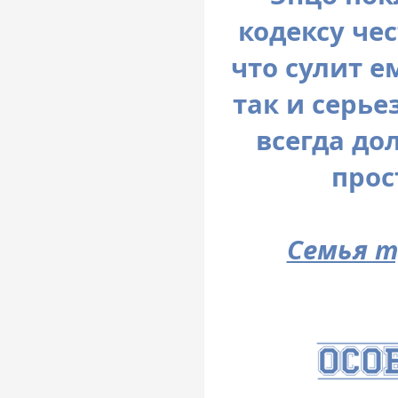
кодексу че
что сулит е
так и серье
всегда до
прос
Семья т