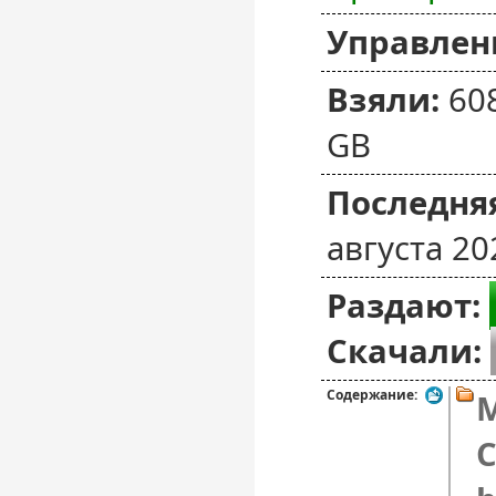
Управлен
Взяли:
60
GB
Последняя
августа 20
Раздают:
Скачали:
Содержание:
M
C