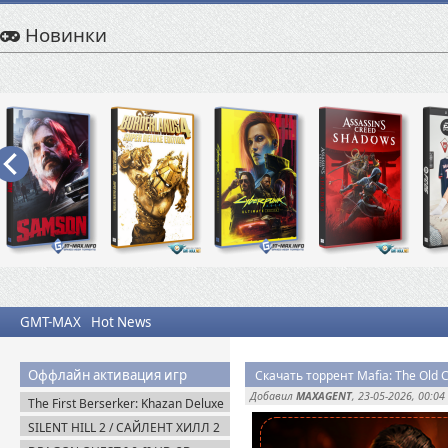
Новинки
GMT-MAX
Hot News
Оффлайн активация игр
Скачать торрент Mafia: The Old C
Добавил
MAXAGENT
, 23-05-2026, 00:04
The First Berserker: Khazan Deluxe
Edition (2025) Пиратка
SILENT HILL 2 / САЙЛЕНТ ХИЛЛ 2
Remake на ПК / PC v.1.07 (2024)