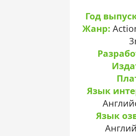
Год выпуск
Жанр:
Actio
3
Разрабо
Изда
Пла
Язык инте
Англий
Язык оз
Англий