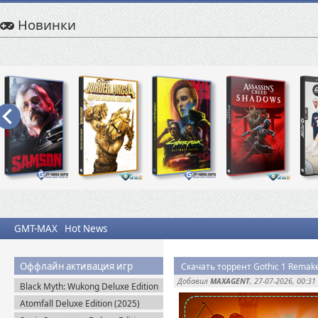
Новинки
GMT-MAX
Hot News
Оффлайн активация игр
Скачать торрент Gothic 1 Remake
Добавил
MAXAGENT
, 27-07-2026, 00:31
Black Myth: Wukong Deluxe Edition
(2024) Portable
Atomfall Deluxe Edition (2025)
Steam-Rip