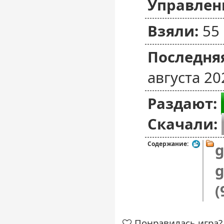
Управлен
Взяли:
55
Последняя
августа 20
Раздают:
Скачали:
Содержание:
g
(
Понравилась игра? 