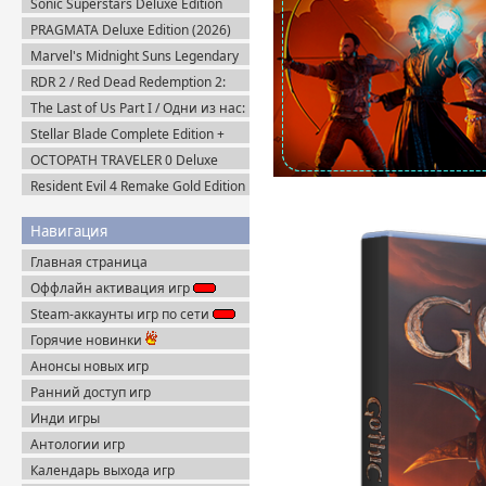
Sonic Superstars Deluxe Edition
(2023) Steam-Rip
PRAGMATA Deluxe Edition (2026)
Пиратка
Marvel's Midnight Suns Legendary
Edition (2022) Steam-Rip
RDR 2 / Red Dead Redemption 2:
Ultimate Edition v.1491.50 (2019)
The Last of Us Part I / Одни из нас:
Пиратка
Часть I Deluxe Edition v.1.1.5.0
Stellar Blade Complete Edition +
(2023) Пиратка
Все DLC (2025) Пиратка
OCTOPATH TRAVELER 0 Deluxe
Edition v.1.0.8 (2025) Portable
Resident Evil 4 Remake Gold Edition
+ Separate Ways (2023) Пиратка
Навигация
Главная страница
Оффлайн активация игр
Steam-аккаунты игр по сети
Горячие новинки
Анонсы новых игр
Ранний доступ игр
Инди игры
Антологии игр
Календарь выхода игр