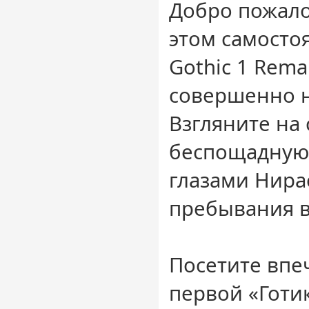
Добро пожало
этом самосто
Gothic 1 Rema
совершенно н
Взгляните на
беспощадную
глазами Нира
пребывания в
Посетите вп
первой «Готик