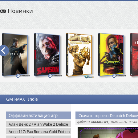
Новинки
GMT-MAX
Indie
Оффлайн активация игр
Скачать торрент Dispatch Deluxe 
Добавил
MAXAGENT
, 10-01-2026, 00:48
Алан Вейк 2 / Alan Wake 2 Deluxe
Edition v.1.2.8 + DLC (2023)
Anno 117: Pax Romana Gold Edition
Пиратка
(2025) Uplay-Rip