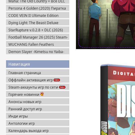
Mafia: The Old Country + Все DLC
(2025) Пиратка
Persona 4 Golden (2020) Пиратка
CODE VEIN II Ultimate Edition
(2026) Steam-Rip
Dying Light: The Beast Deluxe
Edition v.1.6.4 + Все DLC (2025)
StarRupture v.0.2.8 + DLC (2026)
Пиратка
Пиратка
Football Manager 26 (2025) Steam-
Rip
WUCHANG Fallen Feathers
v.179951 + Все DLC (2025)
Demon Slayer -Kimetsu no Yaiba-
Пиратка
The Hinokami Chronicles (2021)
Навигация
Главная страница
Оффлайн активация игр
Steam-аккаунты игр по сети
Горячие новинки
Анонсы новых игр
Ранний доступ игр
Инди игры
Антологии игр
Календарь выхода игр