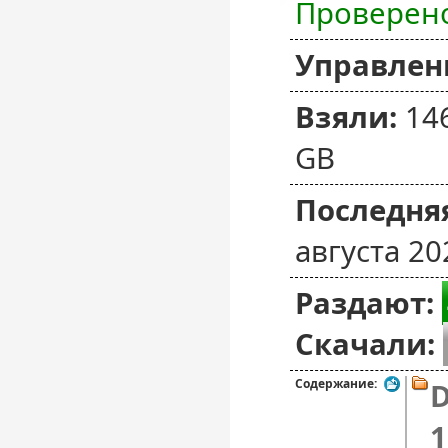
Проверен
Управлен
Взяли:
14
GB
Последняя
августа 20
Раздают:
Скачали:
Содержание:
D
1