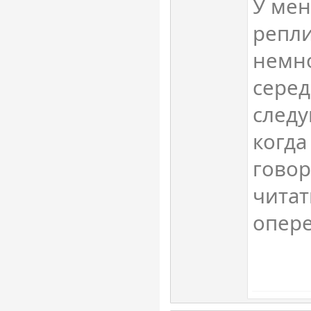
У ме
репл
немн
серед
следу
когда
говор
читат
опер