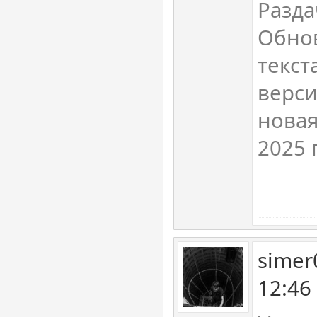
Разда
Обно
текст
верси
новая
2025 г
simer
12:46