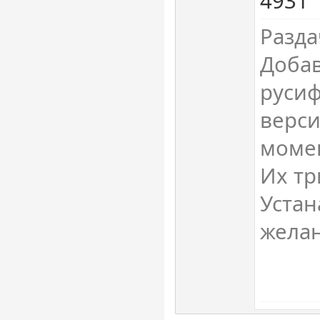
4931
Разда
Доба
руси
верси
моме
Их тр
Устан
жела