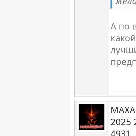
жела
А по
какой
лучши
пред
MAXA
2025 
4931