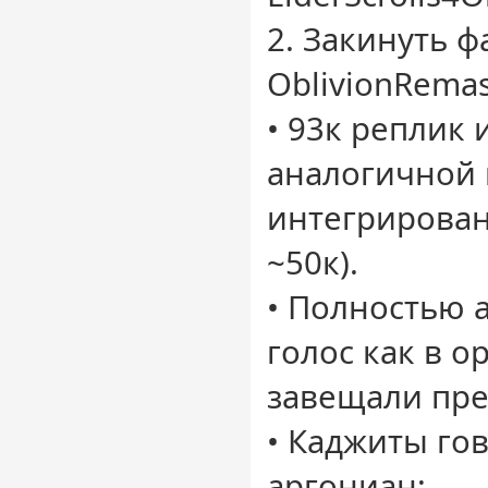
2. Закинуть ф
OblivionRemas
• 93к реплик и
аналогичной 
интегрирован
~50к).
• Полностью 
голос как в о
завещали пре
• Каджиты го
аргониан;