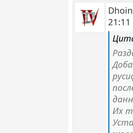
Dhoin
21:11
Цит
Разд
Доба
рус
посл
данн
Их т
Уста