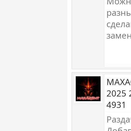
Можн
разны
сдела
заме
MAXA
2025 
4931
Разда
Доба