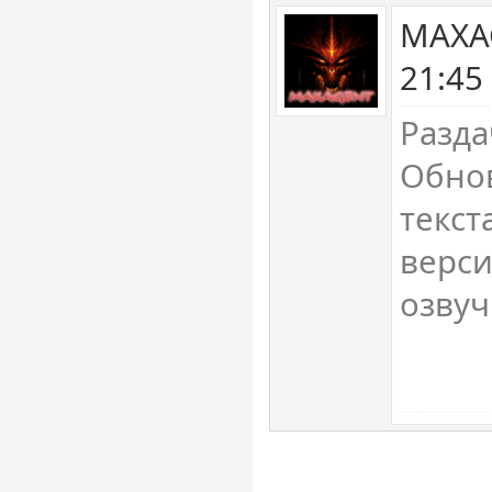
MAXAG
21:45
Разда
Обно
текст
верси
озвуч