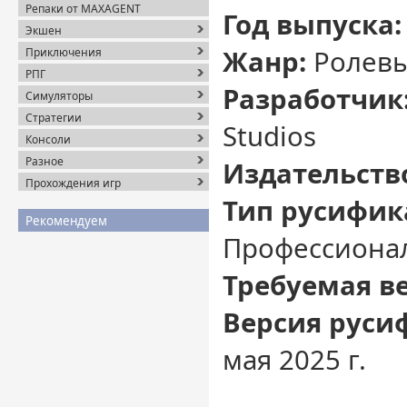
Репаки от MAXAGENT
Год выпуска:
Экшен
Жанр:
Ролевы
Приключения
РПГ
Разработчик
Симуляторы
Стратегии
Studios
Консоли
Разное
Издательств
Прохождения игр
Тип русифик
Рекомендуем
Профессиона
Требуемая в
Версия руси
мая 2025 г.