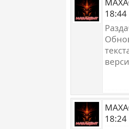
MAXAG
18:44
Разда
Обно
текст
верси
MAXAG
18:24