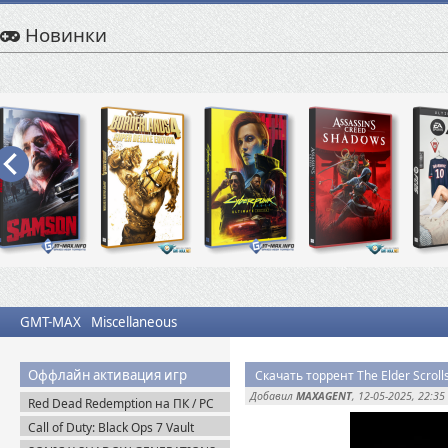
Новинки
GMT-MAX
Miscellaneous
Оффлайн активация игр
Добавил
MAXAGENT
, 12-05-2025, 22:35
Red Dead Redemption на ПК / PC
(2024) Пиратка
Call of Duty: Black Ops 7 Vault
Edition (2025) Steam-Rip