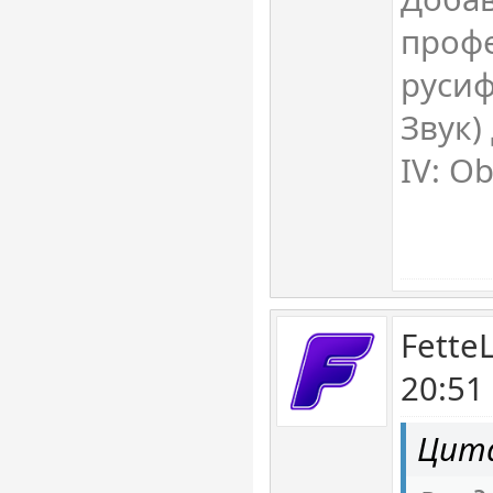
проф
русиф
Звук) 
IV: O
Fette
20:51
Цит