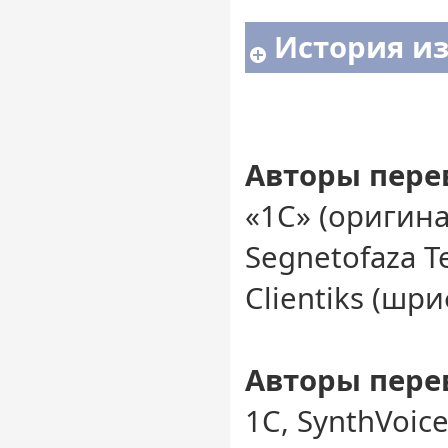
История и
Авторы перев
«1C» (оригин
Segnetofaza 
Clientiks (шр
Авторы перев
1С, SynthVoic