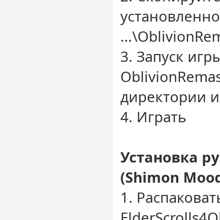
установленно
...\OblivionR
3. Запуск игр
OblivionRemas
директории 
4. Играть
Установка р
(Shimon Mood
1. Распаковат
ElderScrolls4