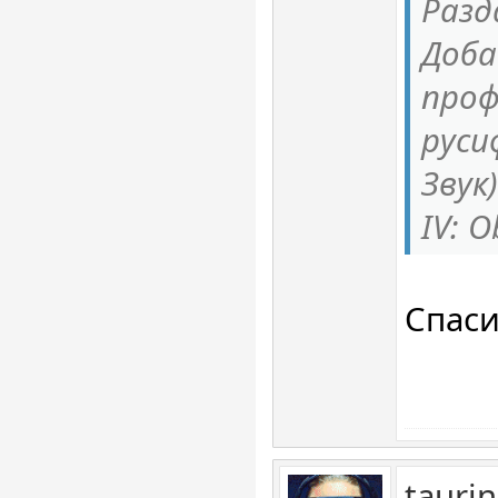
Разд
Доба
проф
руси
Звук)
IV: O
Спас
tauri