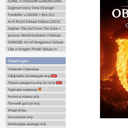
SONIC X SHADOW GENERATIONS
(2024) Steam-Rip
Digimon Story Time Stranger
Ultimate Edition (2025) Steam-Rip
Painkiller v.246360 + Все DLC
(2025) Portable
Hi-Fi RUSH Deluxe Edition (2023)
Пиратка
Sophie: The Girl From The Zone +
DLC (2026) Пиратка
Jurassic World Evolution 3 Deluxe
Edition (2025) Steam-Rip
SHINOBI: Art of Vengeance Deluxe
Edition (2025) Steam-Rip
Like a Dragon: Pirate Yakuza in
Hawaii (2025) Steam-Rip
Навигация
Главная страница
Оффлайн активация игр
Steam-аккаунты игр по сети
Горячие новинки
Анонсы новых игр
Ранний доступ игр
Инди игры
Антологии игр
Календарь выхода игр