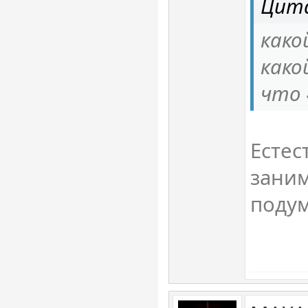
Цита
како
како
что 
Естес
заним
подум