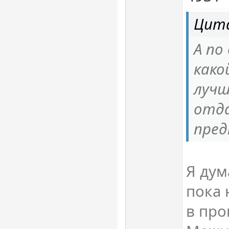
Цита
А по
како
лучш
отд
пред
Я ду
пока 
в про