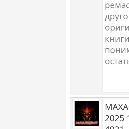
ремас
друго
ориги
книги
пони
остат
MAXA
2025 