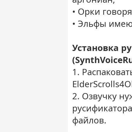
• Орки говор
• Эльфы имею
Установка р
(SynthVoiceRu
1. Распаковат
ElderScrolls4O
2. Озвучку ну
русификатора
файлов.