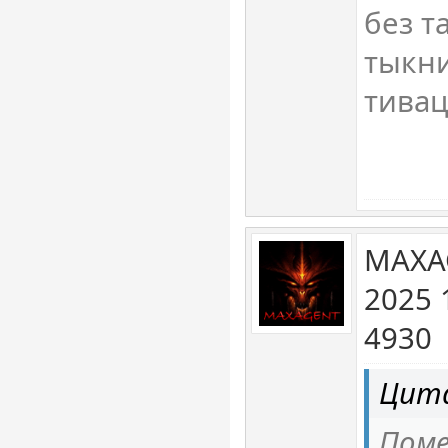
без т
тыкни
тивац
MAXA
2025 
4930
Цита
Поме