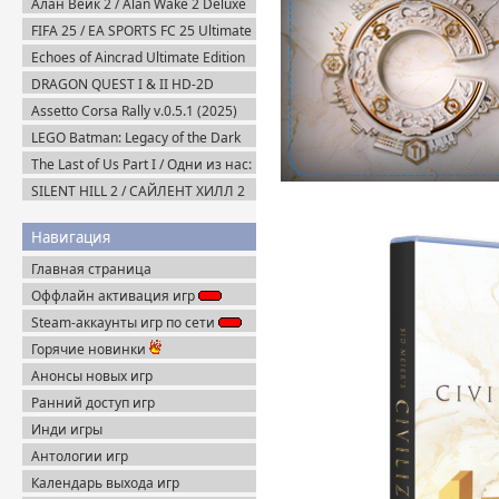
Алан Вейк 2 / Alan Wake 2 Deluxe
Edition v.1.2.8 + DLC (2023)
FIFA 25 / EA SPORTS FC 25 Ultimate
Пиратка
Edition (2024) EA-Rip
Echoes of Aincrad Ultimate Edition
(2026) Steam-Rip
DRAGON QUEST I & II HD-2D
Remake v.1.0.2.0 + Все DLC (2025)
Assetto Corsa Rally v.0.5.1 (2025)
Пиратка
Пиратка
LEGO Batman: Legacy of the Dark
Knight / ЛЕГО Бэтмен: Наследие
The Last of Us Part I / Одни из нас:
Тёмного Рыцаря (2026) Portable
Часть I Deluxe Edition v.1.1.5.0
SILENT HILL 2 / САЙЛЕНТ ХИЛЛ 2
(2023) Пиратка
Remake на ПК / PC v.1.07 (2024)
Пиратка
Навигация
Главная страница
Оффлайн активация игр
Steam-аккаунты игр по сети
Горячие новинки
Анонсы новых игр
Ранний доступ игр
Инди игры
Антологии игр
Календарь выхода игр