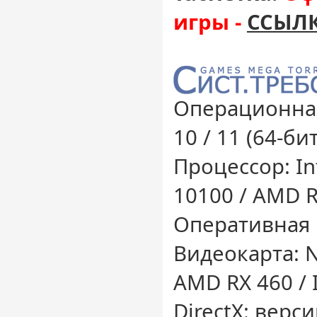
игры -
ССЫЛК
Операционная
10 / 11 (64-бит
Процессор: Inte
10100 / AMD R
Оперативная 
Видеокарта: N
AMD RX 460 / I
DirectX: верси