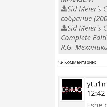
Sid Meier's C
собрание (200
Sid Meier's C
Complete Edit
R.G. Механик
Комментарии:
ytu1m
12:42
Eshe 