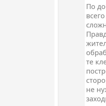
По до
всего
сложн
Правд
жител
обраб
те кл
постр
сторо
не ну
заход