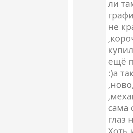
ли та
графи
не кр
,коро
купил
ещё 
:)а т
,ново
,меха
сама 
глаз н
Хоть 