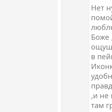
Нет н
помой
люблю
Боже 
ощущ
в пей
Иконк
удобн
правд
,и не
там г