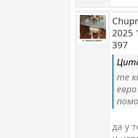
Chupr
2025 
397
Цита
те к
евро
помо
да у 