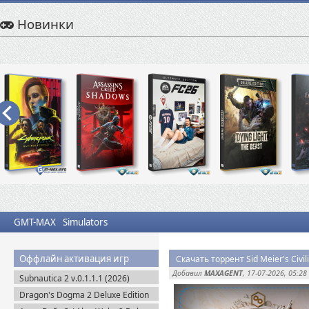
Новинки
GMT-MAX
Simulators
Оффлайн активация игр
Скачать торрент Sid Meier's Civili
Добавил
MAXAGENT
, 17-07-2026, 05:28
Subnautica 2 v.0.1.1.1 (2026)
Пиратка
Dragon's Dogma 2 Deluxe Edition
(2024) Пиратка