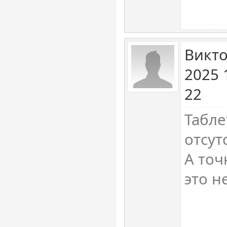
Викто
2025 
22
Табле
отсут
А точ
это н