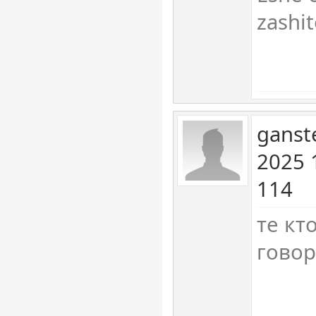
zashi
ganst
2025 
114
те кт
говор