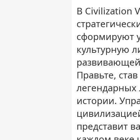
В Civilization 
стратегическ
сформируют 
культурную 
развивающей
Правьте, ста
легендарных 
истории. Упр
цивилизацией
представит в
каждом веке 