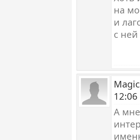
на мо
и лаг
с ней
Magic
12:06
А мне
интер
именн