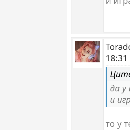
и игр
Torad
18:31
Цита
да у
и иг
то у 