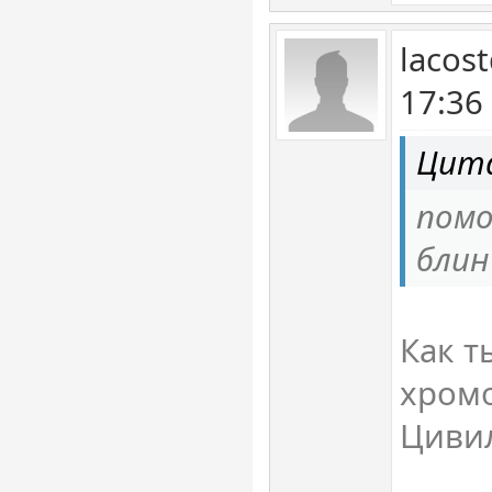
lacos
17:36
Цита
помо
блин
Как т
хром
Цивил