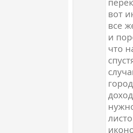
перек
вот и
все ж
и пор
что н
спуст
случа
город
доход
нужно
листо
иконо