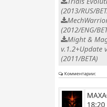
Trials Evolut
(2013/RUS/BET
MechWarrior
(2012/ENG/BET
Might & Magi
v.1.2+Update v
(2011/BETA)
Комментарии:
MAXA
18:20