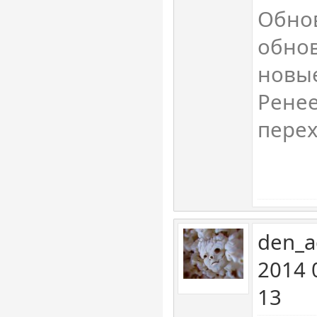
Обнов
обнов
новы
Ренее
пере
den_a
2014 
13