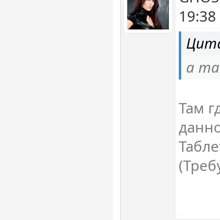
19:38
Цита
а та
Там гд
данно
Табле
(Треб