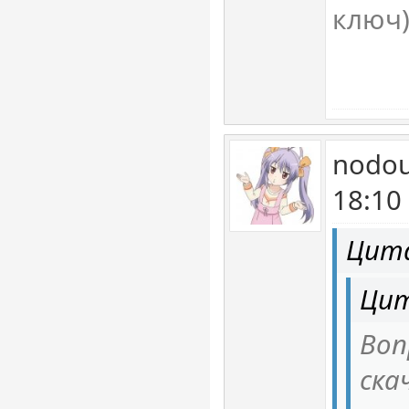
ключ
nodou
18:10
Цит
Цит
Воп
ска