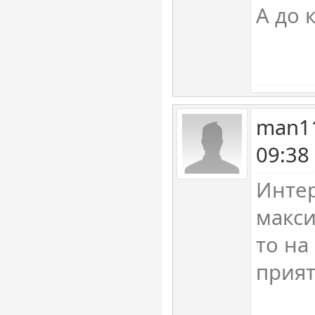
А до 
man11
09:38
Инте
макси
то на
прият