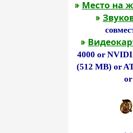
Место на ж
Звуков
совмес
Видеокар
4000 or NVID
(512 MB) or 
or