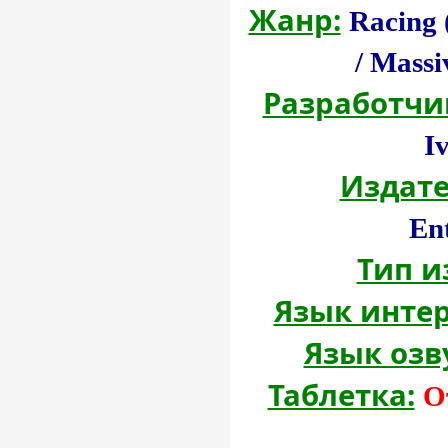
Жанр:
Racing 
/ Massi
Разработчи
I
Издате
En
Тип и
Язык инте
Язык озв
Таблетка:
О