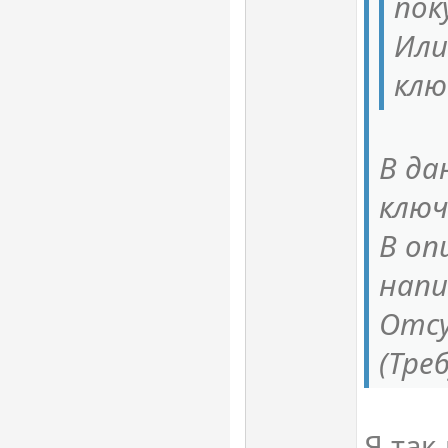
пок
Или
клю
В да
ключ
В оп
напи
Отс
(Тре
Я так