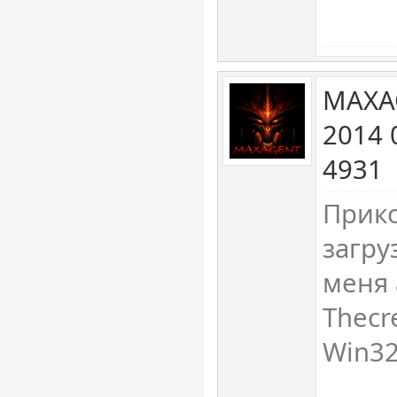
MAXAG
2014 
4931
Прико
загру
меня 
Thecr
Win32