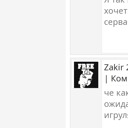
хочет
серва
Zakir
| Ком
че ка
ожида
игрул