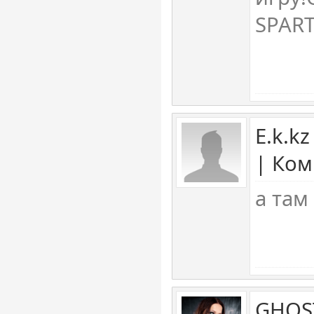
SPART
E.k.k
| Ком
а там
GHOST