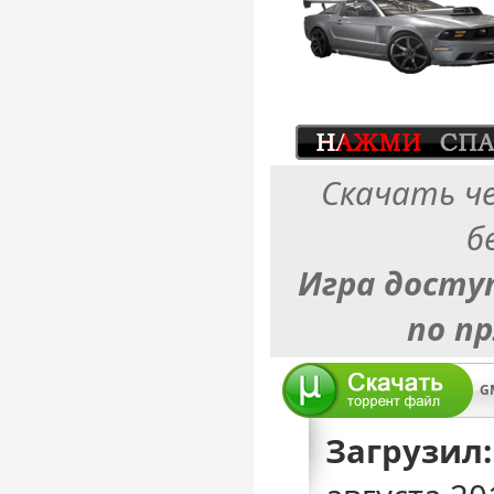
Скачать ч
б
Игра досту
по п
G
Загрузил: