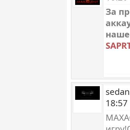
За п
акка
наше
SAPR
sedan
18:57
MAXA
игру!