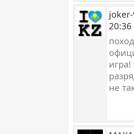
joker
20:36
поход
офиц
игра!
разря
не та