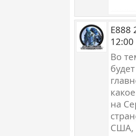
E888 
12:00
Во те
будет
главн
какое
на Се
стран
США, 