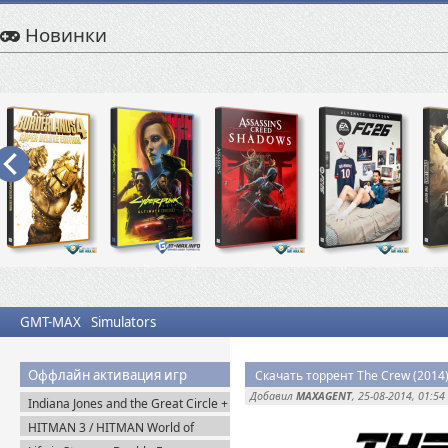
Новинки
GMT-MAX
Simulators
Оффлайн активация игр
Скачать торрент The Crew (2014
Добавил
MAXAGENT
, 25-08-2014, 01:54
Indiana Jones and the Great Circle +
The Order of Giants v.1.0.17.0
HITMAN 3 / HITMAN World of
(2024) Пиратка
Assassination v.3.270.1 + Все DLC