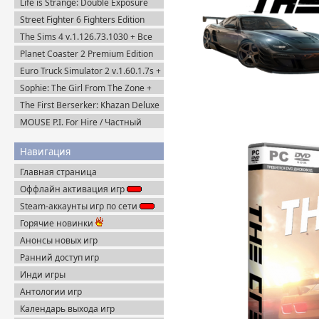
Life is Strange: Double Exposure
(2016-2021) Пиратка
(2024) Пиратка
Street Fighter 6 Fighters Edition
(2023) Steam-Rip
The Sims 4 v.1.126.73.1030 + Все
DLC (2014-2025) Portable
Planet Coaster 2 Premium Edition
(2024) Steam-Rip
Euro Truck Simulator 2 v.1.60.1.7s +
Все DLC (2012) Пиратка
Sophie: The Girl From The Zone +
DLC (2026) Пиратка
The First Berserker: Khazan Deluxe
Edition (2025) Пиратка
MOUSE P.I. For Hire / Частный
детектив МАУС v.1.2.2 (2026)
Пиратка
Навигация
Главная страница
Оффлайн активация игр
Steam-аккаунты игр по сети
Горячие новинки
Анонсы новых игр
Ранний доступ игр
Инди игры
Антологии игр
Календарь выхода игр