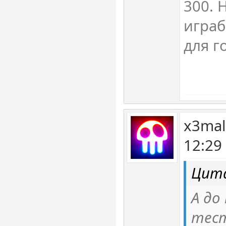
300. 
игра
для г
x3mal
12:29
Цита
А до
тес