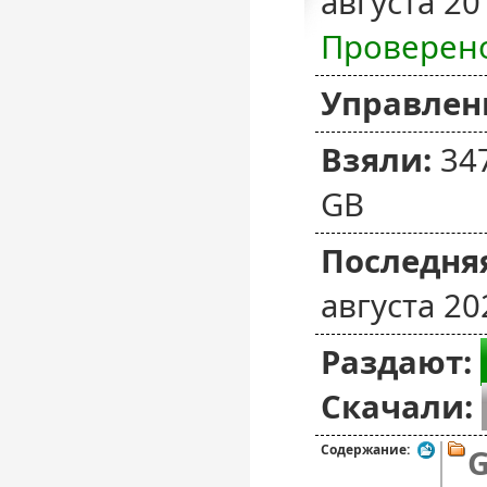
августа 20
Проверен
Управлен
Взяли:
34
GB
Последняя
августа 20
Раздают:
Скачали:
Содержание:
G