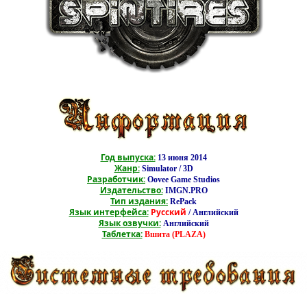
Год выпуска:
13 июня 2014
Жанр:
Simulator / 3D
Разработчик:
Oovee Game Studios
Издательство:
IMGN.PRO
Тип издания:
RePack
Язык интерфейса:
Русский
/ Английский
Язык озвучки:
Английский
Таблетка:
Вшита (PLAZA)