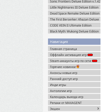
Sonic Frontiers Deluxe Edition v.1.42
+ Все DLC (2022) Пиратка
Little Nightmares III Deluxe Edition
+ Все DLC (2025) Пиратка
Dead Space Remake Deluxe Edition
(2023) Пиратка
The First Berserker: Khazan Deluxe
Edition (2025) Пиратка
CODE VEIN II Ultimate Edition
(2026) Steam-Rip
Black Myth: Wukong Deluxe Edition
(2024) Portable
Навигация
Главная страница
Оффлайн активация игр
Steam-аккаунты игр по сети
Горячие новинки
Анонсы новых игр
Ранний доступ игр
Инди игры
Антологии игр
Календарь выхода игр
Репаки от MAXAGENT
Экшен