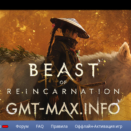
р
Форум
FAQ
Правила
Оффлайн-Активация игр