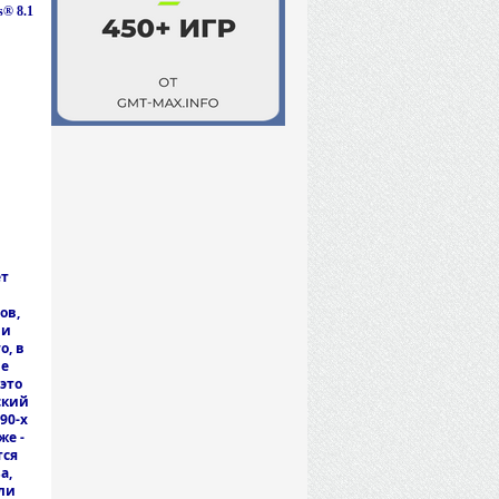
® 8.1
ет
ов,
 и
о, в
ше
 это
ский
90-х
же -
тся
а,
ли