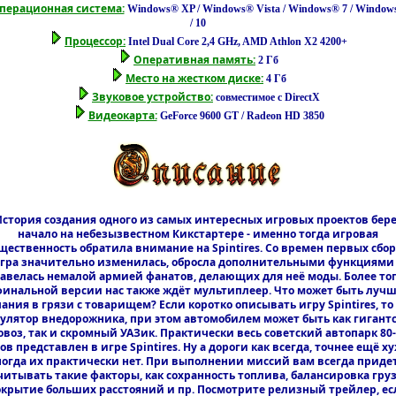
перационная система:
Windows® XP / Windows® Vista / Windows® 7 / Windows
/ 10
Процессор:
Intel Dual Core 2,4 GHz, AMD Athlon X2 4200+
Оперативная память:
2 Гб
Место на жестком диске:
4 Гб
Звуковое устройство:
совместимое с DirectX
Видеокарта:
GeForce 9600 GT / Radeon HD 3850
стория создания одного из самых интересных игровых проектов бер
начало на небезызвестном Кикстартере - именно тогда игровая
щественность обратила внимание на Spintires. Со времен первых сбор
гра значительно изменилась, обросла дополнительными функциями
авелась немалой армией фанатов, делающих для неё моды. Более тог
инальной версии нас также ждёт мультиплеер. Что может быть луч
ания в грязи с товарищем? Если коротко описывать игру Spintires, то
улятор внедорожника, при этом автомобилем может быть как гигант
овоз, так и скромный УАЗик. Практически весь советский автопарк 80-
ов представлен в игре Spintires. Ну а дороги как всегда, точнее ещё ху
огда их практически нет. При выполнении миссий вам всегда приде
читывать такие факторы, как сохранность топлива, балансировка груз
окрытие больших расстояний и пр. Посмотрите релизный трейлер, ес