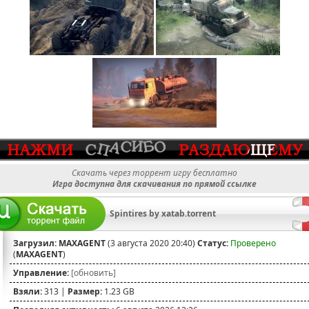
Скачать через торрент игру бесплатно
Игра доступна для скачивания по прямой ссылке
Spintires by xatab.torrent
Загрузил:
MAXAGENT
(3 августа 2020 20:40)
Статус:
Проверено
(
MAXAGENT
)
Управление:
[обновить]
Взяли:
313 |
Размер:
1.23 GB