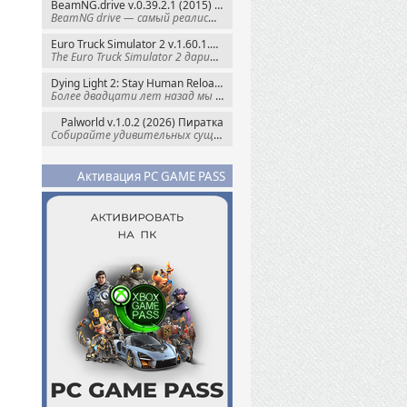
BeamNG.drive v.0.39.2.1 (2015) RePack
BeamNG drive — самый реалистичный
Euro Truck Simulator 2 v.1.60.1.7s + Все DLC (2012) Пиратка
The Euro Truck Simulator 2 дарит вам опыт
Dying Light 2: Stay Human Reloaded Edition v.1.28.3 + Все DLC (2022) RePack
Более двадцати лет назад мы пытались
Palworld v.1.0.2 (2026) Пиратка
Собирайте удивительных существ — Палов —
Активация PC GAME PASS