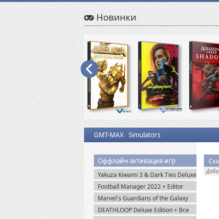
Новинки
GMT-MAX
Simulators
Оффлайн активация игр
Ска
Доб
Yakuza Kiwami 3 & Dark Ties Deluxe
Edition (2026) Steam-Rip
Football Manager 2022 + Editor
(2021) Steam-Rip
Marvel's Guardians of the Galaxy
Deluxe Edition (2021) Steam-Rip
DEATHLOOP Deluxe Edition + Все
DLC (2021) Пиратка