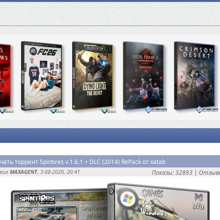
чать торрент Spintires v.1.6.1 + DLC (2014) RePack от xatab
авил
MAXAGENT
, 3-08-2020, 20:41
Показы: 32893 |
Отзывы