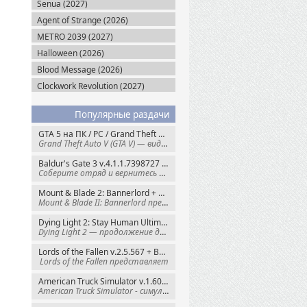
Senua (2027)
Agent of Strange (2026)
METRO 2039 (2027)
Halloween (2026)
Blood Message (2026)
Clockwork Revolution (2027)
Популярные раздачи
GTA 5 на ПК / PC / Grand Theft Auto V: Premium Edition (2015) Steam-Rip
Grand Theft Auto V (GTA V) — видеоигра из
Baldur's Gate 3 v.4.1.1.7398727 + Все DLC (2023) GOG-Rip
Соберите отряд и вернитесь в Забытые
Mount & Blade 2: Bannerlord + War Sails v.1.4.7.117484 (2025) GOG
Mount & Blade II: Bannerlord представляет
Dying Light 2: Stay Human Ultimate Edition v.1.29.1 + Все DLC (2022) Пиратка
Dying Light 2 — продолжение динамичного
Lords of the Fallen v.2.5.567 + Все DLC (2023) Пиратка
Lords of the Fallen представляет
American Truck Simulator v.1.60.1.8s + Все DLC (2016) Пиратка
American Truck Simulator - симулятор