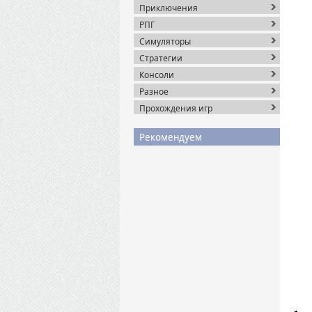
Приключения
РПГ
Симуляторы
Стратегии
Консоли
Разное
Прохождения игр
Рекомендуем