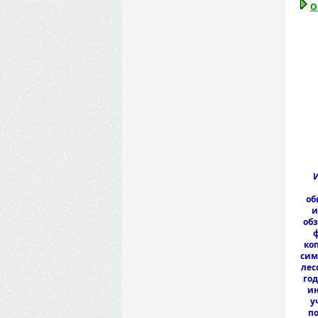
О
И
об
и
обз
ф
коп
сим
лес
год
ин
у
п