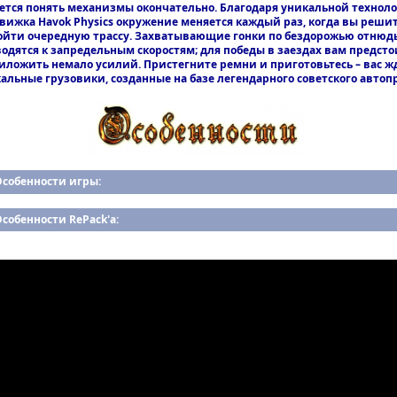
ется понять механизмы окончательно. Благодаря уникальной технол
вижка Havok Physics окружение меняется каждый раз, когда вы реши
ойти очередную трассу. Захватывающие гонки по бездорожью отнюдь
водятся к запредельным скоростям; для победы в заездах вам предсто
иложить немало усилий. Пристегните ремни и приготовьтесь – вас ж
альные грузовики, созданные на базе легендарного советского автоп
Особенности игры:
собенности RePack'а: