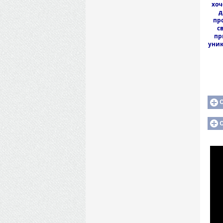
хоч
д
пр
с
пр
уник
О