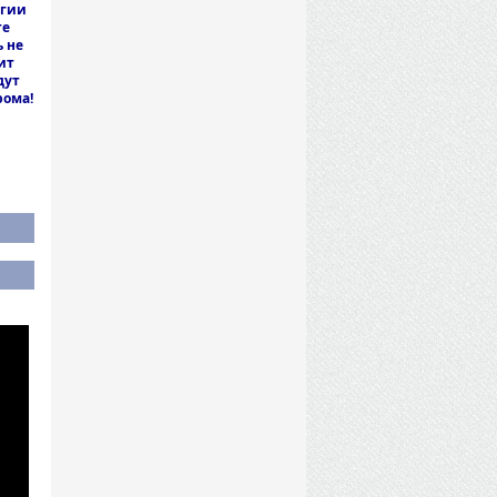
огии
те
 не
ит
дут
рома!