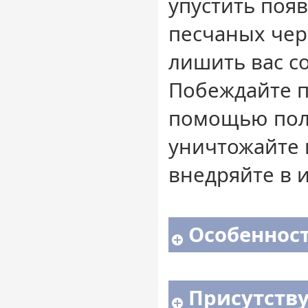
упустить поя
песчаных чер
лишить вас со
Побеждайте п
помощью пол
уничтожайте 
внедряйте в 
Особенност
Присутств