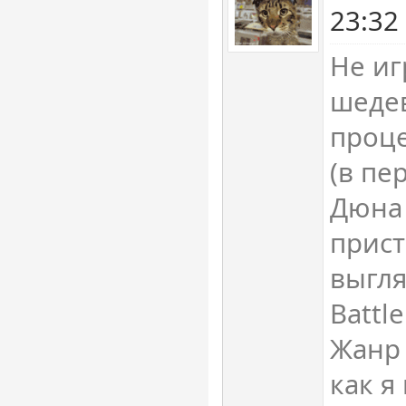
23:32
Не иг
шедев
проце
(в пе
Дюна
прист
выгля
Battl
Жанр 
как я