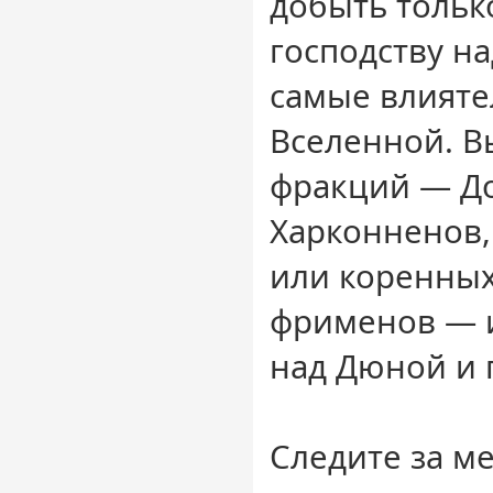
добыть только
господству н
самые влияте
Вселенной. В
фракций — До
Харконненов,
или коренных
фрименов — и
над Дюной и 
Следите за м