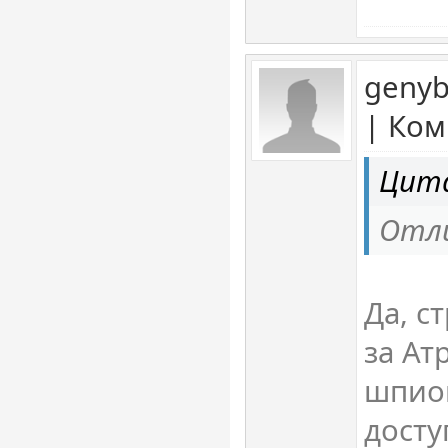
genyb
| Ком
Цита
Отли
Да, с
за Ат
шпио
досту