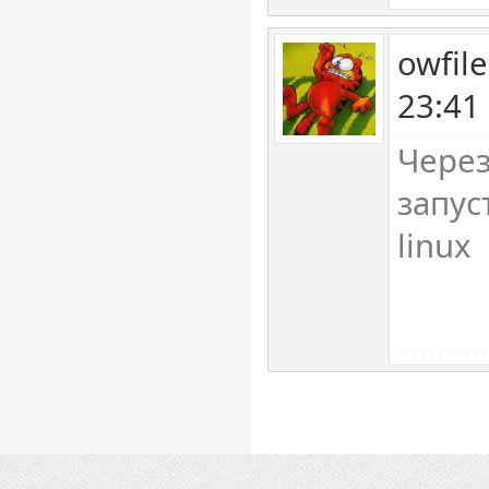
owfil
23:41
Через
запус
linux