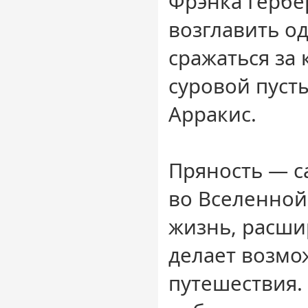
Фрэнка Гербе
возглавить о
сражаться за 
суровой пуст
Арракис.
Пряность — с
во Вселенной
жизнь, расши
делает возм
путешествия.