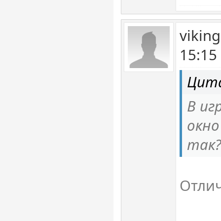
vikin
15:15
Цита
В иг
окно
так
Отлич