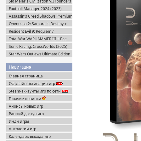
Sid Meier's Civilization VII Founders
Edition (2025) Steam-Rip
Football Manager 2024 (2023)
Steam-Rip
Assassin's Creed Shadows Premium
Edition (2025) Пиратка
Onimusha 2: Samurai's Destiny +
DLC (2025) Пиратка
Resident Evil 9: Requiem /
BIOHAZARD Реквием (2026)
Total War WARHAMMER III + Все
Пиратка
DLC (2022-2025) Steam-Rip
Sonic Racing: CrossWorlds (2025)
Steam-Rip
Star Wars Outlaws Ultimate Edition
(2024) Uplay-Rip
Навигация
Главная страница
Оффлайн активация игр
Steam-аккаунты игр по сети
Горячие новинки
Анонсы новых игр
Ранний доступ игр
Инди игры
Антологии игр
Календарь выхода игр