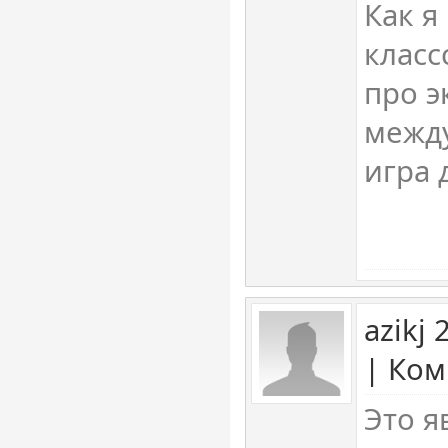
Как я
класс
про э
между
игра 
azikj
| Ком
Это я