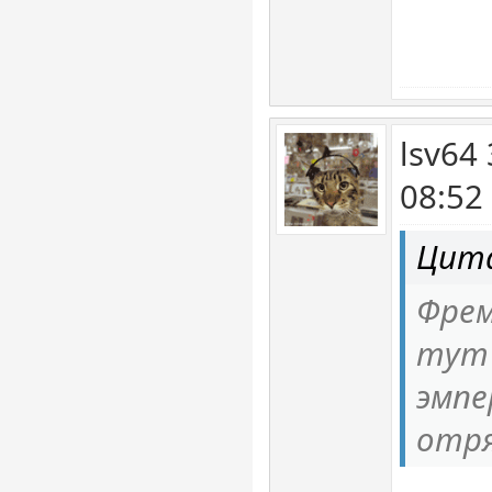
lsv64
08:52
Цита
Фре
тут 
эмпе
отря