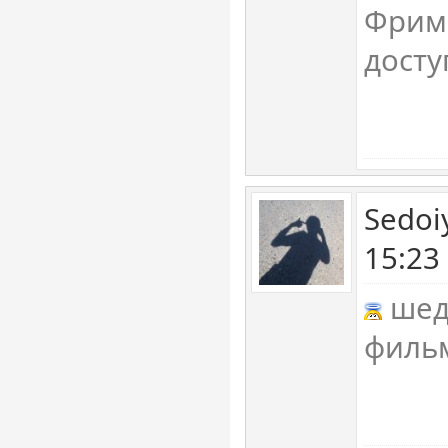
Фриме
досту
Sedoi
15:23
шеде
филь