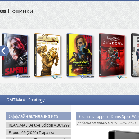
Новинки
GMT-MAX
Strategy
Оффлайн активация игр
Скачать торрент Dune: Spice War
Добавил
MAXAGENT
, 9-07-2025, 20:51
REANIMAL Deluxe Edition v.361299
(2026) Пиратка
Fapout 69 (2026) Пиратка