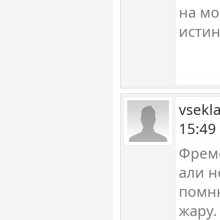
на мо
истин
vsekl
15:49
Фрем
али н
помню
жару.