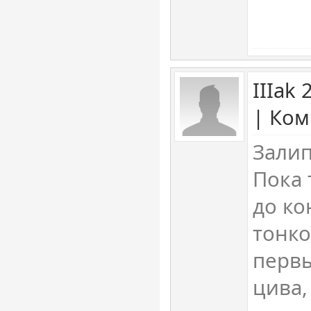
IIIak
| Ком
Залип
Пока 
до ко
тонко
первы
цива,