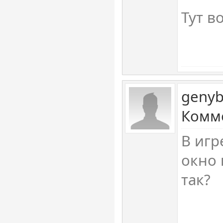
Тут в
genyb
Комме
В игр
окно 
так?