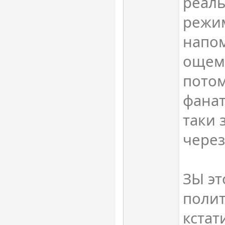
реаль
режим
напом
ощем.
потом
фанат
таки 
через
ЗЫ эт
полит
кстат