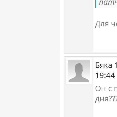
патч
Для ч
Бяка 
19:44
Он с 
дня??