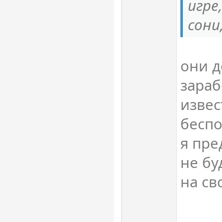
игре
сони
они д
зараб
извес
беспо
я пре
не бу
на св