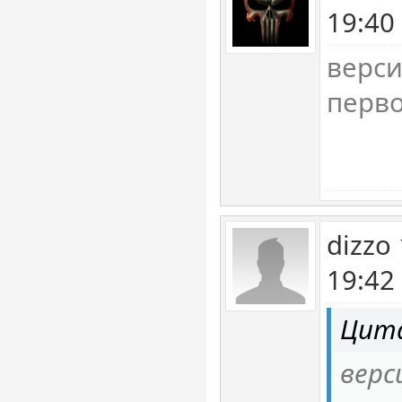
19:40
верси
перво
dizzo
19:42
Цита
верс