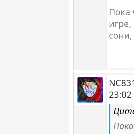
Пока 
игре,
сони,
NC831
23:02
Цита
Пока