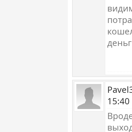
видим
потр
коше
день
Pavel
15:40
Вроде
выход