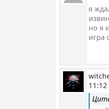
я жда
извин
но я 
игра 
witch
11:12
Цита