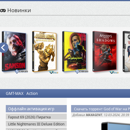
Новинки
GMT-MAX
Action
Оффлайн активация игр
Скачать торрент God of War на PC
Добавил
MAXAGENT
, 12-03-2024, 20:39
Fapout 69 (2026) Пиратка
Little Nightmares III Deluxe Edition
+ Все DLC (2025) Пиратка