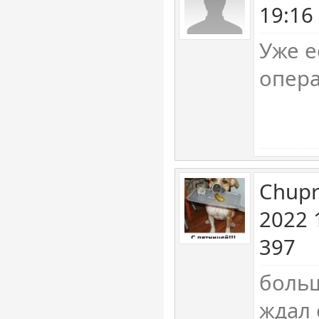
19:16
Уже е
опера
Chupr
2022 
397
больш
ждал е