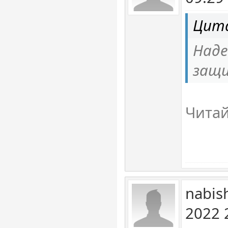
Цита
Наде
защи
Чита
nabis
2022 