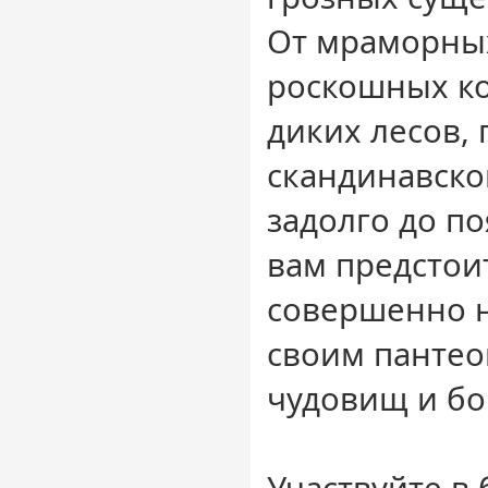
От мраморны
роскошных к
диких лесов,
скандинавск
задолго до п
вам предстоит
совершенно н
своим пантео
чудовищ и бо