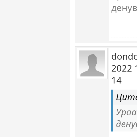
денув
dondo
2022 
14
Цита
Ура
дену