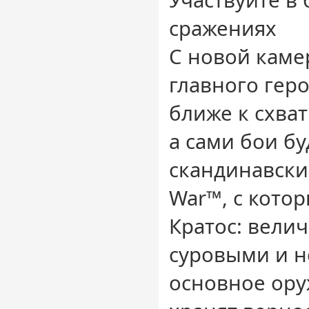
Участвуйте в
сражениях
С новой каме
главного гер
ближе к схват
а сами бои бу
скандинавски
War™, с кото
Кратос: вели
суровыми и 
основное ору