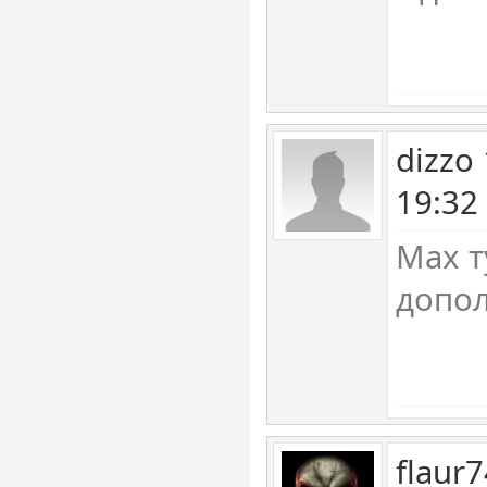
dizzo
19:32
Max т
допол
flaur