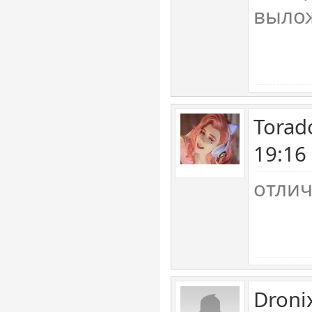
выло
Torad
19:16
отлич
Droni