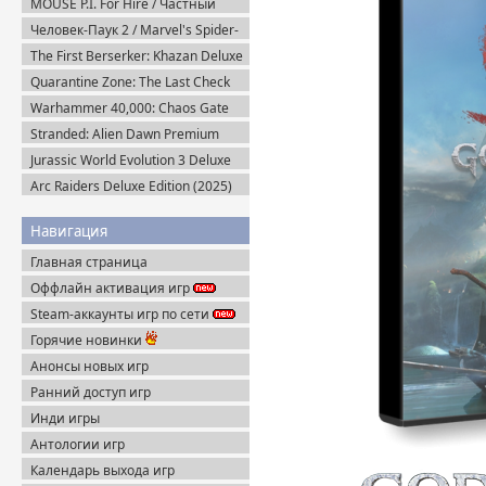
MOUSE P.I. For Hire / Частный
детектив МАУС v.1.2.2 (2026)
Человек-Паук 2 / Marvel's Spider-
Пиратка
Man 2 на ПК / PC v.2.727.0.0 (2025)
The First Berserker: Khazan Deluxe
Пиратка
Edition (2025) Пиратка
Quarantine Zone: The Last Check
v.1.1.13.2018 + Все DLC (2026)
Warhammer 40,000: Chaos Gate
Пиратка
Daemonhunters (2022) Steam-Rip
Stranded: Alien Dawn Premium
Edition + Все DLC (2023) Пиратка
Jurassic World Evolution 3 Deluxe
Edition (2025) Steam-Rip
Arc Raiders Deluxe Edition (2025)
Steam-Rip
Навигация
Главная страница
Оффлайн активация игр
Steam-аккаунты игр по сети
Горячие новинки
Анонсы новых игр
Ранний доступ игр
Инди игры
Антологии игр
Календарь выхода игр