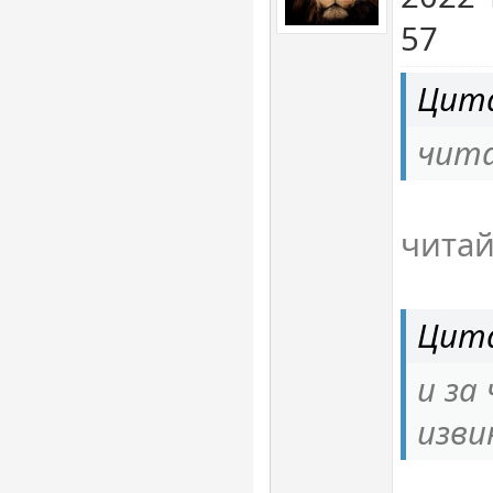
57
Цита
чит
чита
Цита
и за
изви