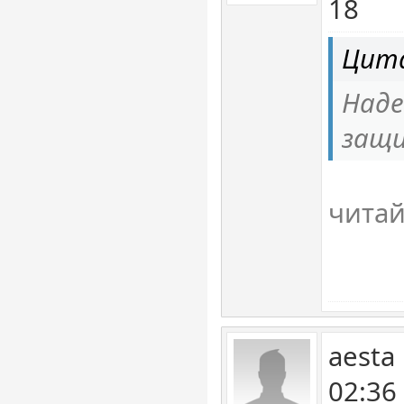
18
Цита
Наде
защи
чита
aesta
02:36