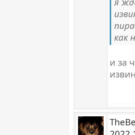
я жд
изви
пира
как 
и за 
извин
TheBe
2022 