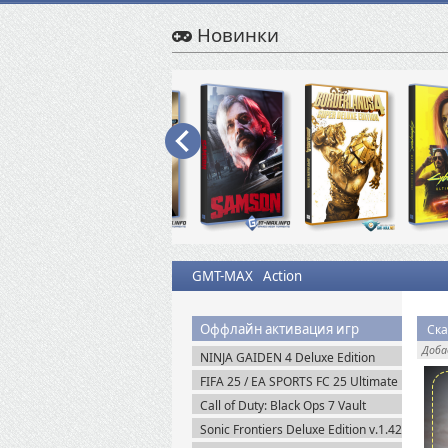
Новинки
GMT-MAX
Action
Оффлайн активация игр
Ска
Доб
NINJA GAIDEN 4 Deluxe Edition
v.1.0.4.0 (2025) Portable
FIFA 25 / EA SPORTS FC 25 Ultimate
Edition (2024) EA-Rip
Call of Duty: Black Ops 7 Vault
Edition (2025) Steam-Rip
Sonic Frontiers Deluxe Edition v.1.42
+ Все DLC (2022) Пиратка