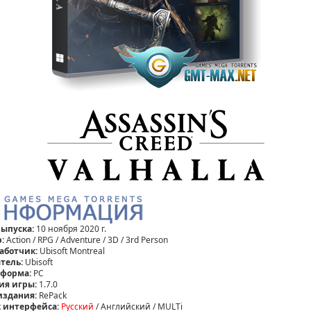
выпуска:
10 ноября 2020 г.
р:
Action / RPG / Adventure / 3D / 3rd Person
аботчик:
Ubisoft Montreal
тель:
Ubisoft
тформа:
PC
ия игры:
1.7.0
издания:
RePack
 интерфейса:
Русский
/ Английский / MULTi