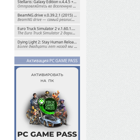
Stellaris: Galaxy Edition v.4.4.5 + Все DLC (2016) Пиратка
Отправляйтесь во Вселенную полную чудес и
BeamNG.drive v.0.39.2.1 (2015) RePack
BeamNG drive — самый реалистичный
Euro Truck Simulator 2 v.1.60.1.7s + Все DLC (2012) Пиратка
The Euro Truck Simulator 2 дарит вам опыт
Dying Light 2: Stay Human Reloaded Edition v.1.28.3 + Все DLC (2022) RePack
Более двадцати лет назад мы пытались
Активация PC GAME PASS