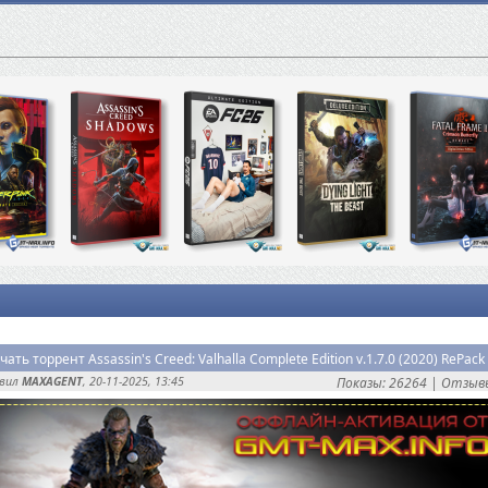
чать торрент Assassin's Creed: Valhalla Complete Edition v.1.7.0 (2020) RePack
авил
MAXAGENT
, 20-11-2025, 13:45
Показы: 26264 |
Отзывы