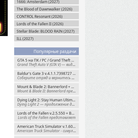
1666: Amsterdam (2027)
The Blood of Dawnwalker (2026)
CONTROL Resonant (2026)
Lords of the Fallen II (2026)
Stellar Blade: BLOOD RAIN (2027)
ILL (2027)
Популярные раздачи
GTA 5 на ПК / PC / Grand Theft Auto V: Premium Edition (2015) Steam-Rip
Grand Theft Auto V (GTA V) — видеоигра из
Baldur's Gate 3 v.4.1.1.7398727 + Все DLC (2023) GOG-Rip
Соберите отряд и вернитесь в Забытые
Mount & Blade 2: Bannerlord + War Sails v.1.4.7.117484 (2025) GOG
Mount & Blade II: Bannerlord представляет
Dying Light 2: Stay Human Ultimate Edition v.1.29.0 + Все DLC (2022) Пиратка
Dying Light 2 — продолжение динамичного
Lords of the Fallen v.2.5.550 + Все DLC (2023) Пиратка
Lords of the Fallen представляет
American Truck Simulator v.1.60.1.8s + Все DLC (2016) Пиратка
American Truck Simulator - симулятор