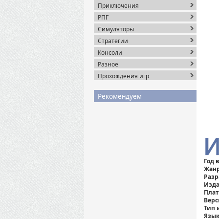
Приключения
РПГ
Симуляторы
Стратегии
Консоли
Разное
Прохождения игр
Рекомендуем
Год 
Жан
Разр
Изда
Пла
Верс
Тип 
Язык