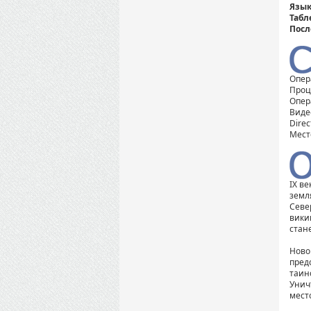
Язык
Табл
Посл
Опера
Проце
Опер
Видео
Direc
Место
IX в
земл
Севе
вики
стан
Новог
пред
таин
Унич
мест