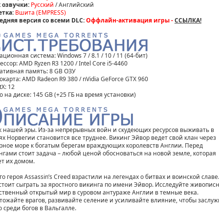
 озвучки:
Русский
/ Английский
етка:
Вшита (EMPRESS)
едняя версия со всеми DLC:
Оффлайн-активация игры -
ССЫЛКА!
ционная система: Windows 7 / 8.1 / 10 / 11 (64-бит)
ссор: AMD Ryzen R3 1200 / Intel Core i5-4460
ативная память: 8 GB ОЗУ
карта: AMD Radeon R9 380 / nVidia GeForce GTX 960
tX: 12
 на диске: 145 GB (+25 ГБ на время установки)
ек нашей эры. Из-за непрерывных войн и скудеющих ресурсов выживать в
ях Норвегии становится все труднее. Викинг Эйвор ведет свой клан через
рное море к богатым берегам враждующих королевств Англии. Перед
нгами стоит задача – любой ценой обосноваться на новой земле, которая
ет их домом.
о героя Assassin’s Creed взрастили на легендах о битвах и воинской славе
стоит сыграть за яростного викинга по имени Эйвор. Исследуйте живопис
ственный открытый мир в суровом антураже Англии в темные века.
тожайте врагов, развивайте селение и усиливайте влияние, чтобы заслуж
о среди богов в Вальгалле.