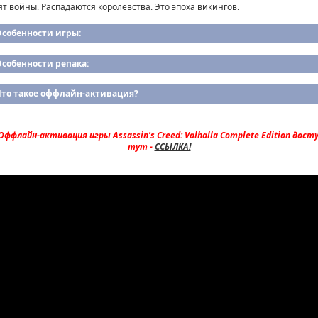
ят войны. Распадаются королевства. Это эпоха викингов.
Особенности игры:
собенности репака:
Что такое оффлайн-активация?
ффлайн-активация игры Assassin's Creed: Valhalla Complete Edition дост
тут -
ССЫЛКА!