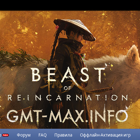
р
Форум
FAQ
Правила
Оффлайн-Активация игр