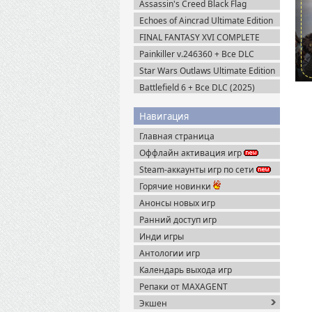
Assassin's Creed Black Flag
Resynced (2026) Uplay-Rip
Echoes of Aincrad Ultimate Edition
(2026) Steam-Rip
FINAL FANTASY XVI COMPLETE
EDITION v.1.03 (2024) Пиратка
Painkiller v.246360 + Все DLC
(2025) Portable
Star Wars Outlaws Ultimate Edition
(2024) Uplay-Rip
Battlefield 6 + Все DLC (2025)
Portable
Навигация
Главная страница
Оффлайн активация игр
Steam-аккаунты игр по сети
Горячие новинки
Анонсы новых игр
Ранний доступ игр
Инди игры
Антологии игр
Календарь выхода игр
Репаки от MAXAGENT
Экшен