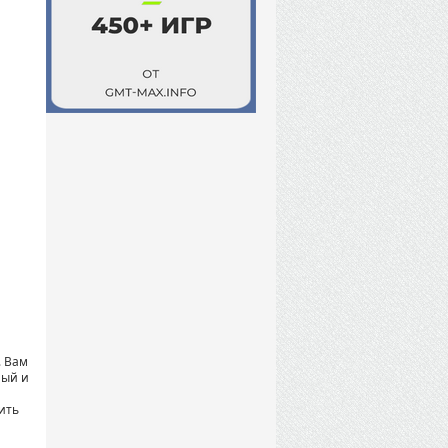
. Вам
ный и
ить