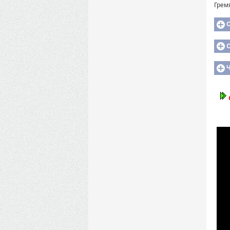
Грем
О
О