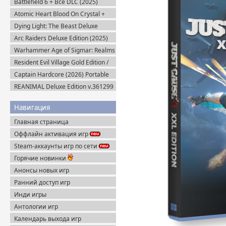
Battlefield 6 + Все DLC (2025)
Portable
Atomic Heart Blood On Crystal +
Все DLC (2026) Пиратка
Dying Light: The Beast Deluxe
Edition v.1.6.4 + Все DLC (2025)
Arc Raiders Deluxe Edition (2025)
Пиратка
Steam-Rip
Warhammer Age of Sigmar: Realms
of Ruin Ultimate Edition (2023)
Resident Evil Village Gold Edition /
Steam-Rip
Resident Evil 8 (2021) Portable
Captain Hardcore (2026) Portable
REANIMAL Deluxe Edition v.361299
(2026) Пиратка
Навигация
Главная страница
Оффлайн активация игр
Steam-аккаунты игр по сети
Горячие новинки
Анонсы новых игр
Ранний доступ игр
Инди игры
Антологии игр
Календарь выхода игр