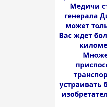
Медичи с
генерала Д
может толь
Вас ждет бо
киломе
Множе
приспос
транспор
устраивать 
изобретате