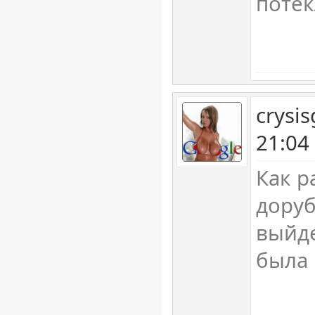
потек
crysi
21:04
Как р
доруб
выйд
была 