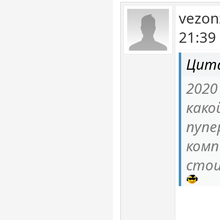
vezon
21:39
Цита
2020
како
пупе
комп
стои