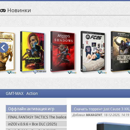
Новинки
GMT-MAX
Action
Оффлайн активация игр
Скачать торрент Just Cause 3 XXL
Добавил
MAXAGENT
, 18-12-2025, 14:19
FINAL FANTASY TACTICS The Ivalice
Chronicles (2025) Steam-Rip
inZOI v.0.9.6 + Все DLC (2025)
Пиратка