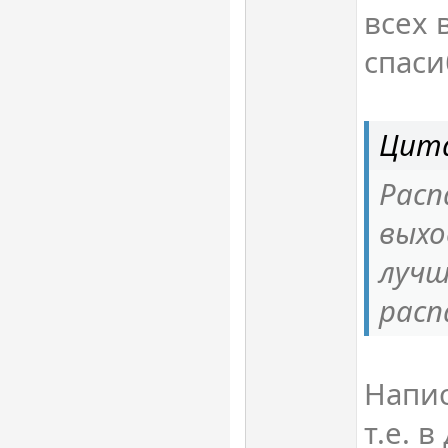
всех 
спаси
Цита
Расп
выхо
луч
расп
Напи
т.е. в