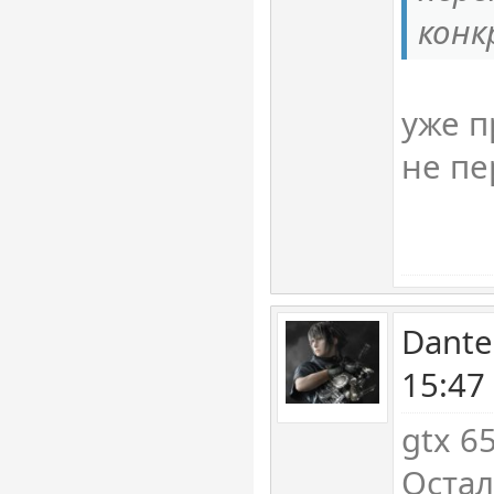
конк
уже п
не пе
Dante
15:47
gtx 6
Остал