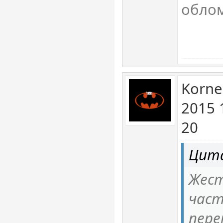
обло
Korne
2015 
20
Цита
Жест
час
пере