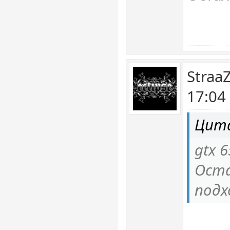
Straa
17:04
Цита
gtx 
Оста
подх