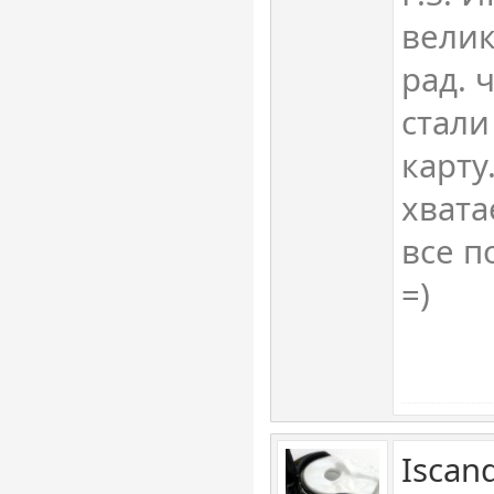
велик
рад. 
стали
карту
хвата
все п
=)
Iscan