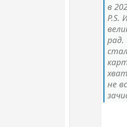
в 20
P.S.
вели
рад.
стал
карт
хват
не в
зачи