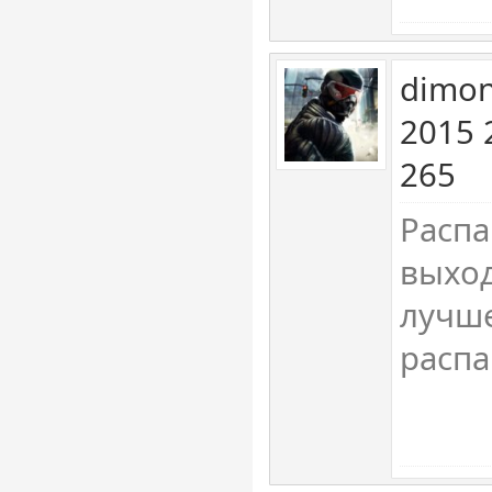
dimon
2015 
265
Распа
выход
лучш
расп