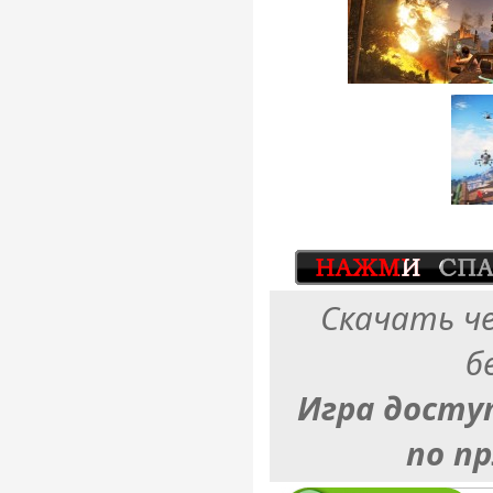
Скачать ч
б
Игра досту
по п