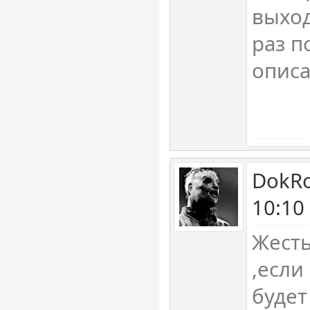
выхо
раз п
описа
DokRo
10:10
Жесть
,если
будет