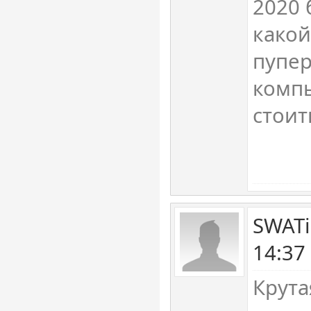
2020 
какой
пупер
компь
стоит
SWATi
14:37
Крута