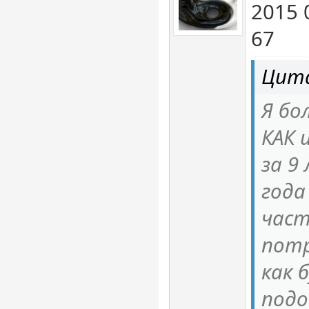
2015 
67
Цит
Я бо
КАК 
за 9 
года
част
потр
как 
подо