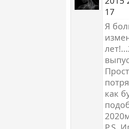
2015 
17
Я бо
измен
лет!.
выпус
Прос
потря
как б
подоб
2020
P.S. 