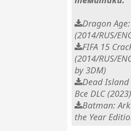
тематики:
Dragon Age: 
(2014/RUS/ENG
FIFA 15 Crac
(2014/RUS/ENG
by 3DM)
Dead Island 
Все DLC (202
Batman: Ark
the Year Editi