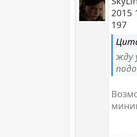
SkyLi
2015 
197
Цита
жду 
под
Возм
мини