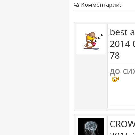
Комментарии:
best 
2014 
78
до си
CROW