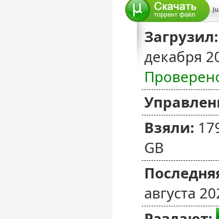
Ju
Загрузил:
декабря 2
Проверен
Управлен
Взяли:
17
GB
Последняя
августа 20
Раздают: