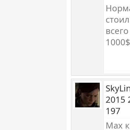
Норм
стоил
всего
1000$
SkyLi
2015 
197
Max к