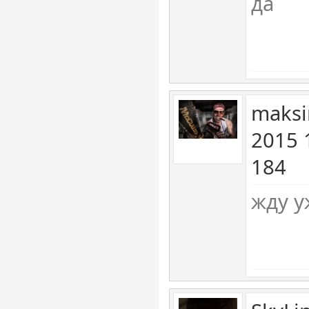
да
maksi
2015 
184
жду у