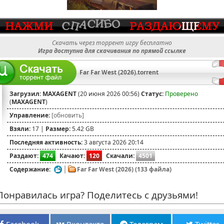
Скачать через торрент игру бесплатно
Игра доступна для скачивания по прямой ссылке
Far Far West (2026).torrent
Загрузил:
MAXAGENT
(20 июня 2026 00:56)
Статус:
Проверено
(
MAXAGENT
)
Управление:
[обновить]
Взяли:
17 |
Размер:
5.42 GB
Последняя активность:
3 августа 2026 20:14
Раздают:
474
Качают:
120
Скачали:
4501
Содержание:
Far Far West (2026) (133 файла)
онравилась игра? Поделитесь с друзьями!