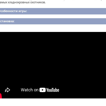
самых хладнокровных охотников.
Особенности игры:
становка: