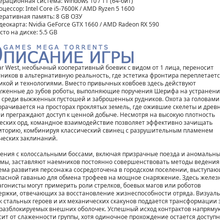
ерационная система: Windows 10 / 11 (64-бит)
цессор: Intel Core i5-7600K / AMD Ryzen 5 1600
еративная память: 8 GB ОЗУ
деокарта: Nvidia GeForce GTX 1660 / AMD Radeon RX 590
то на диске: 5.5 GB
Far West, необычный кооперативный боевик с видом от 1 лица, переносит
тников в альтернативную реальность, где эстетика фронтира переплетаетс
икой и технологиями. Вместо привычных ковбоев здесь действуют
уженные до зубов роботы, выполняющие поручения Шерифа на устранен
з среди выжженных пустошей и заброшенных рудников. Охота за головами
орачивается на просторах проклятых земель, где ожившие скелеты и древ
и преграждают доступ к ценной добыче. Несмотря на высокую плотность
еских орд, командное взаимодействие позволяет эффективно зачищать
иторию, комбинируя классический свинец с разрушительным пламенем
ческих заклинаний.
ения с колоссальными боссами, включая призрачные поезда и аномальн
мы, заставляют наемников постоянно совершенствовать методы ведения 
ема развития персонажа сосредоточена в городском поселении, выступа
пасной гаванью для обмена трофеев на мощное снаряжение. Здесь желез
агонисты могут примерить роли стрелков, боевых магов или роботов
ержки, отвечающих за восстановление жизнеспособности отряда. Визуал
к стальных героев и их механических скакунов поддается трансформации 
 разблокируемых внешних оболочек. Успешный исход контрактов напряму
сит от слаженности группы, хотя одиночное прохождение остается доступ