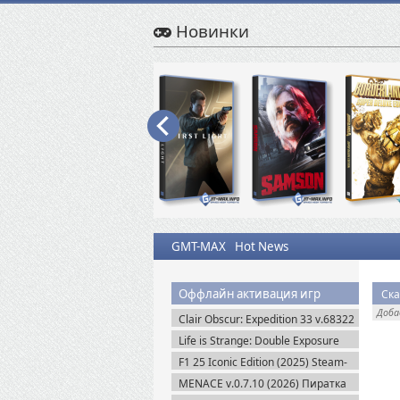
Новинки
GMT-MAX
Hot News
Оффлайн активация игр
Ска
Доб
Clair Obscur: Expedition 33 v.68322
+ Все DLC (2025) Пиратка
Life is Strange: Double Exposure
(2024) Пиратка
F1 25 Iconic Edition (2025) Steam-
Rip
MENACE v.0.7.10 (2026) Пиратка