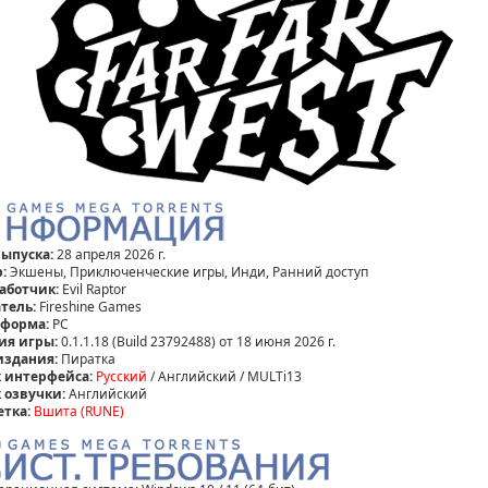
выпуска:
28 апреля 2026 г.
:
Экшены, Приключенческие игры, Инди, Ранний доступ
аботчик:
Evil Raptor
тель:
Fireshine Games
тформа:
PC
ия игры:
0.1.1.18 (Build 23792488) от 18 июня 2026 г.
издания:
Пиратка
 интерфейса:
Русский
/ Английский / MULTi13
 озвучки:
Английский
етка:
Вшита (RUNE)