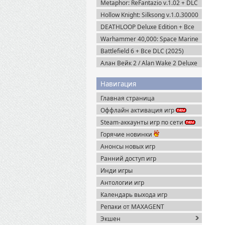
Metaphor: ReFantazio v.1.02 + DLC
(2024) RePack
Hollow Knight: Silksong v.1.0.30000
(2025) Пиратка
DEATHLOOP Deluxe Edition + Все
DLC (2021) Пиратка
Warhammer 40,000: Space Marine
2 v.13.1.0.1 + Все DLC (2024)
Battlefield 6 + Все DLC (2025)
Пиратка
Portable
Алан Вейк 2 / Alan Wake 2 Deluxe
Edition v.1.2.8 + DLC (2023)
Пиратка
Навигация
Главная страница
Оффлайн активация игр
Steam-аккаунты игр по сети
Горячие новинки
Анонсы новых игр
Ранний доступ игр
Инди игры
Антологии игр
Календарь выхода игр
Репаки от MAXAGENT
Экшен