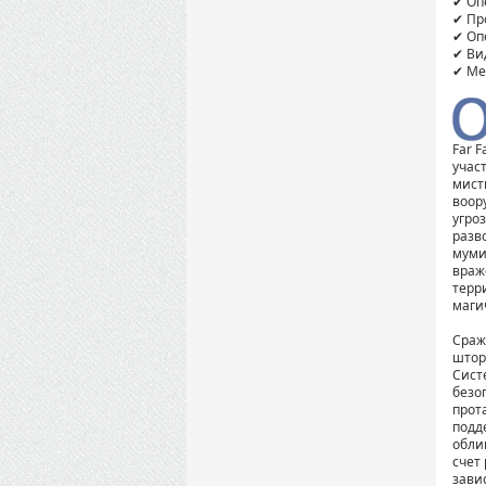
✔ Оп
✔ Про
✔ Оп
✔ Ви
✔ Мес
Far 
учас
мист
воор
угро
разв
муми
враж
терр
маги
Сраж
штор
Сист
безо
прот
подд
обли
счет
зави