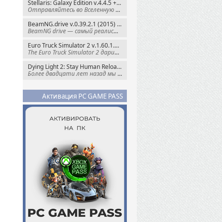
Stellaris: Galaxy Edition v.4.4.5 + Все DLC (2016) Пиратка
Отправляйтесь во Вселенную полную чудес и
BeamNG.drive v.0.39.2.1 (2015) RePack
BeamNG drive — самый реалистичный
Euro Truck Simulator 2 v.1.60.1.7s + Все DLC (2012) Пиратка
The Euro Truck Simulator 2 дарит вам опыт
Dying Light 2: Stay Human Reloaded Edition v.1.28.3 + Все DLC (2022) RePack
Более двадцати лет назад мы пытались
Активация PC GAME PASS