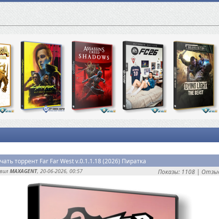
чать торрент Far Far West v.0.1.1.18 (2026) Пиратка
авил
MAXAGENT
, 20-06-2026, 00:57
Показы: 1108 |
Отзыв