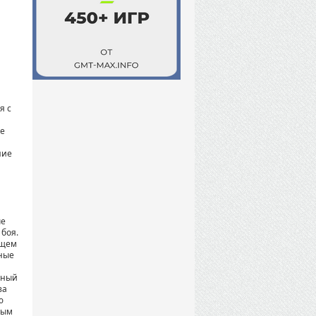
я с
ие
ние
ые
боя.
ющем
ные
ьный
за
ю
ным