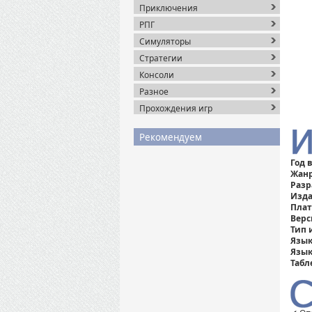
Приключения
РПГ
Симуляторы
Стратегии
Консоли
Разное
Прохождения игр
Рекомендуем
Год 
Жанр
Разр
Изда
Пла
Верс
Тип 
Язык
Язык
Табл