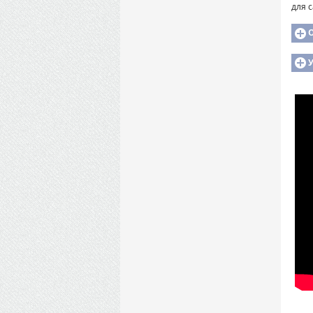
для 
У