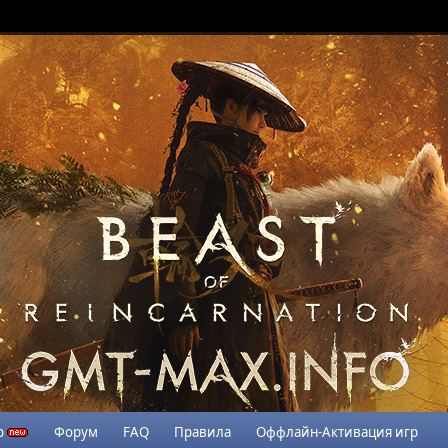
р
Форум
FAQ
Правила
Оффлайн-Активация игр