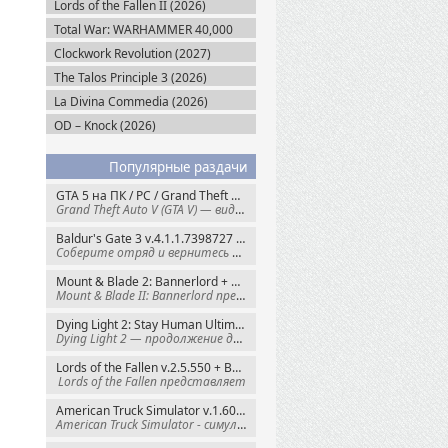
Lords of the Fallen II (2026)
Total War: WARHAMMER 40,000
(2027)
Clockwork Revolution (2027)
The Talos Principle 3 (2026)
La Divina Commedia (2026)
OD – Knock (2026)
Популярные раздачи
GTA 5 на ПК / PC / Grand Theft Auto V: Premium Edition (2015) Steam-Rip
Grand Theft Auto V (GTA V) — видеоигра из
Baldur's Gate 3 v.4.1.1.7398727 + Все DLC (2023) GOG-Rip
Соберите отряд и вернитесь в Забытые
Mount & Blade 2: Bannerlord + War Sails v.1.4.7.117484 (2025) GOG
Mount & Blade II: Bannerlord представляет
Dying Light 2: Stay Human Ultimate Edition v.1.29.0 + Все DLC (2022) Пиратка
Dying Light 2 — продолжение динамичного
Lords of the Fallen v.2.5.550 + Все DLC (2023) Пиратка
Lords of the Fallen представляет
American Truck Simulator v.1.60.1.8s + Все DLC (2016) Пиратка
American Truck Simulator - симулятор