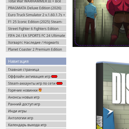
Total War WARHAMMER III + Все
DLC (2022-2025) Steam-Rip
PRAGMATA Deluxe Edition (2026)
Пиратка
Euro Truck Simulator 2 v.1.60.1.7s +
Все DLC (2012) Пиратка
F1 25 Iconic Edition (2025) Steam-
Rip
Street Fighter 6 Fighters Edition
(2023) Steam-Rip
FIFA 24 / EA SPORTS FC 24 Ultimate
Edition (2023) EA-Rip
Хогвартс Наследие / Hogwarts
Legacy Deluxe Edition (2023)
Planet Coaster 2 Premium Edition
RePack
(2024) Steam-Rip
Навигация
Главная страница
Оффлайн активация игр
Steam-аккаунты игр по сети
Горячие новинки
Анонсы новых игр
Ранний доступ игр
Инди игры
Антологии игр
Календарь выхода игр