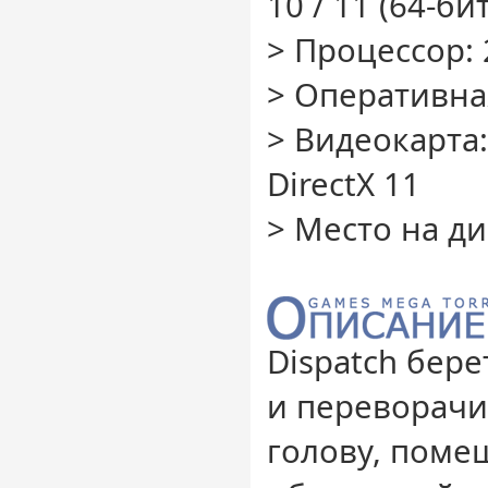
10 / 11 (64-бит
> Процессор: 
> Оперативная
> Видеокарта:
DirectX 11
> Место на ди
Dispatch бер
и переворачив
голову, поме