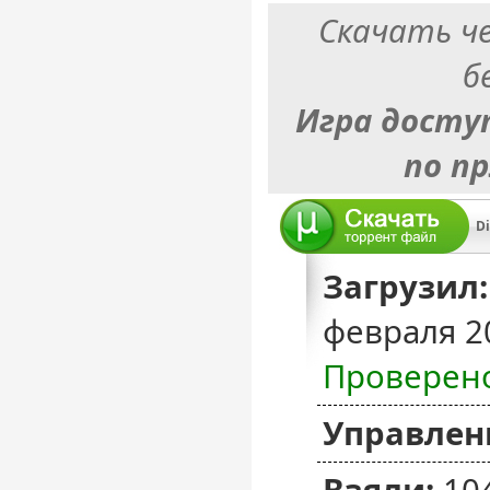
Скачать ч
б
Игра досту
по п
Di
Загрузил:
февраля 2
Проверен
Управлен
Взяли:
10