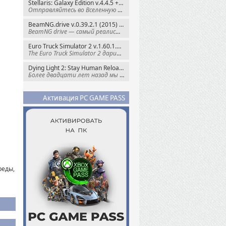
Stellaris: Galaxy Edition v.4.4.5 + Все DLC (2016) Пиратка
Отправляйтесь во Вселенную полную чудес и
BeamNG.drive v.0.39.2.1 (2015) RePack
BeamNG drive — самый реалистичный
Euro Truck Simulator 2 v.1.60.1.7s + Все DLC (2012) Пиратка
The Euro Truck Simulator 2 дарит вам опыт
Dying Light 2: Stay Human Reloaded Edition v.1.28.3 + Все DLC (2022) RePack
Более двадцати лет назад мы пытались
Активация PC GAME PASS
реды,