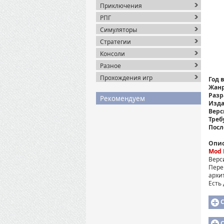
Приключения
РПГ
Симуляторы
Стратегии
Консоли
Разное
Прохождения игр
Год 
Жанр
Разр
Рекомендуем
Изда
Верс
Треб
Посл
Опис
Mod 
Верс
Пере
архи
Есть
C
C