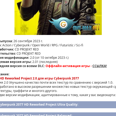
выпуска:
26 сентября 2023 г.
:
Action / Cyberpunk / Open World / RPG / Futuristic / Sci-fi
аботчик:
CD PROJEKT RED
тельство:
CD PROJEKT RED
ия модификации:
2.0 (от 10 октября 2023 г.)
уемая версия игры:
2.01 (последняя)
едняя версия со всеми DLC:
Оффлайн-активация игры -
ССЫЛКА!
ание:
HD Reworked Project 2.0 для игры Cyberpunk 2077
ия 2.0 Улучшено качество почти всех текстур по сравнению с версией 1.0.
работано в высоком разрешении множество новых текстур окружающей с
тектуры, граффити и многого другого.
 две версии модификации, адаптированные к тому, какая у вас видеокарта:
yberpunk 2077 HD Reworked Project Ultra Quality:
yberpunk 2077 HD Reworked Project Balanced: