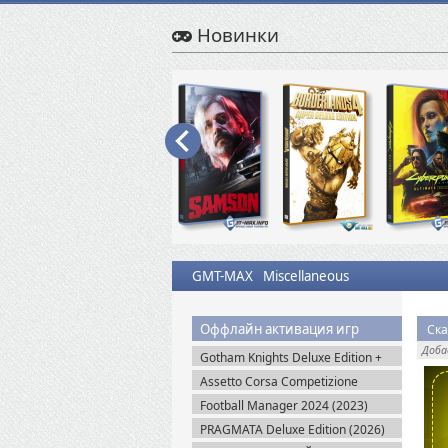
Новинки
GMT-MAX
Miscellaneous
Оффлайн активация игр
Ска
Доб
Gotham Knights Deluxe Edition +
Все DLC (2022) Пиратка
Assetto Corsa Competizione
v.1.10.3 + Все DLC (2019) Пиратка
Football Manager 2024 (2023)
Steam-Rip
PRAGMATA Deluxe Edition (2026)
Пиратка