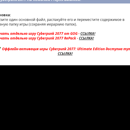
новка:
узите один основной файл, распакуйте его и переместите содержимое в
вную папку игры (сохраняя иерархию папок).
ачать отдельно игру Cyberpunk 2077 от GOG -
ССЫЛКА!
ачать отдельно игру Cyberpunk 2077 RePack -
ССЫЛКА!
Оффлайн-активация игры Cyberpunk 2077: Ultimate Edition доступна тут
ССЫЛКА!