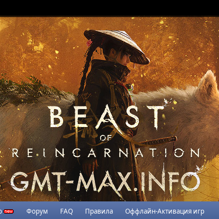
р
Форум
FAQ
Правила
Оффлайн-Активация игр