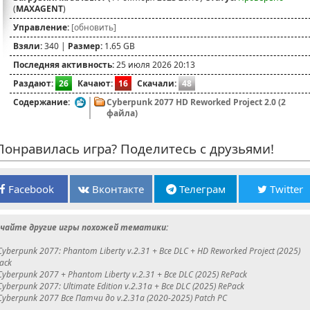
(
MAXAGENT
)
Управление:
[обновить]
Взяли:
340 |
Размер:
1.65 GB
Последняя активность:
25 июля 2026 20:13
Раздают:
26
Качают:
16
Скачали:
48
Содержание:
Cyberpunk 2077 HD Reworked Project 2.0 (2
файла)
онравилась игра? Поделитесь с друзьями!
Facebook
Вконтакте
Телеграм
Twitter
чайте другие игры похожей тематики:
Cyberpunk 2077: Phantom Liberty v.2.31 + Все DLC + HD Reworked Project (2025)
ack
Cyberpunk 2077 + Phantom Liberty v.2.31 + Все DLC (2025) RePack
Cyberpunk 2077: Ultimate Edition v.2.31a + Все DLC (2025) RePack
Cyberpunk 2077 Все Патчи до v.2.31a (2020-2025) Patch PC