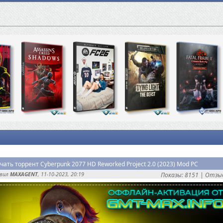
чать торрент Cyberpunk 2077 HD Reworked Project 2.0 (2023) Mod PC
авил
MAXAGENT
, 11-10-2023, 20:19
Показы: 8151 |
Отзыв