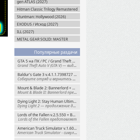
gen ATLAS (2027)
Hitman Classic Trilogy Remastered
(2027)
Stuntman: Hollywood (2026)
EXODUS / Исход (2027)
ILL (2027)
METAL GEAR SOLID: MASTER
COLLECTION Vol.2 (2026)
Популярные раздачи
GTA 5 на ПК / PC / Grand Theft Auto V: Premium Edition (2015) Steam-Rip
Grand Theft Auto V (GTA V) — видеоигра из
Baldur's Gate 3 v.4.1.1.7398727 + Все DLC (2023) GOG-Rip
Соберите отряд и вернитесь в Забытые
Mount & Blade 2: Bannerlord + War Sails v.1.4.7.117484 (2025) GOG
Mount & Blade II: Bannerlord представляет
Dying Light 2: Stay Human Ultimate Edition v.1.29.0 + Все DLC (2022) Пиратка
Dying Light 2 — продолжение динамичного
Lords of the Fallen v.2.5.550 + Все DLC (2023) Пиратка
Lords of the Fallen представляет
American Truck Simulator v.1.60.1.8s + Все DLC (2016) Пиратка
American Truck Simulator - симулятор