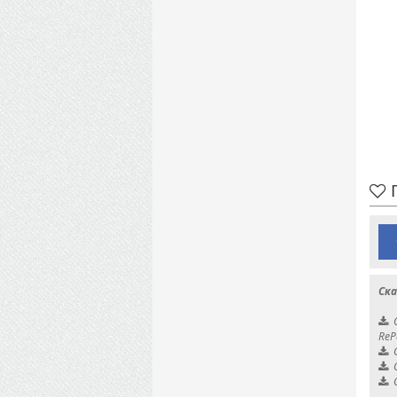
П
Ска
ReP