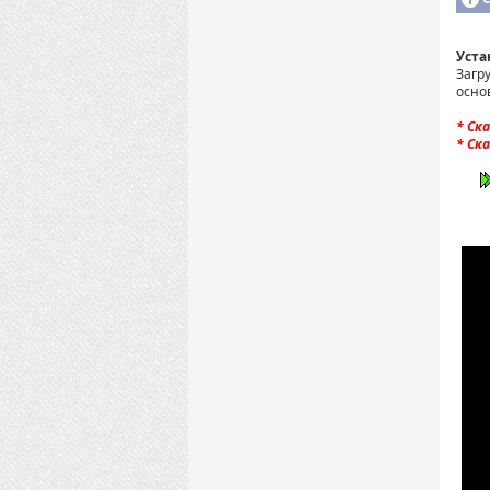
Уста
Загр
осно
* Ск
* Ск