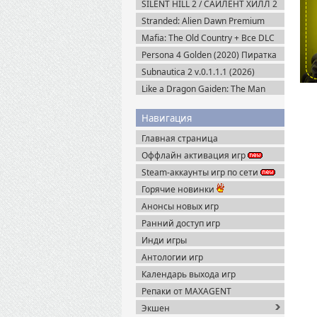
SILENT HILL 2 / САЙЛЕНТ ХИЛЛ 2
Remake на ПК / PC v.1.07 (2024)
Stranded: Alien Dawn Premium
Пиратка
Edition + Все DLC (2023) Пиратка
Mafia: The Old Country + Все DLC
(2025) Пиратка
Persona 4 Golden (2020) Пиратка
Subnautica 2 v.0.1.1.1 (2026)
Пиратка
Like a Dragon Gaiden: The Man
Who Erased His Name (2023)
Steam-Rip
Навигация
Главная страница
Оффлайн активация игр
Steam-аккаунты игр по сети
Горячие новинки
Анонсы новых игр
Ранний доступ игр
Инди игры
Антологии игр
Календарь выхода игр
Репаки от MAXAGENT
Экшен