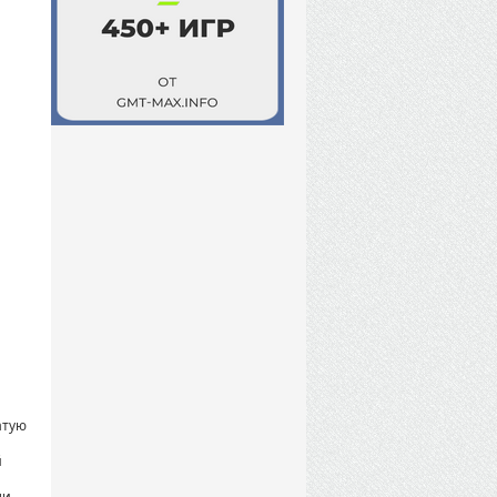
атую
й
ми