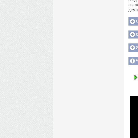
свер
демо
О
У