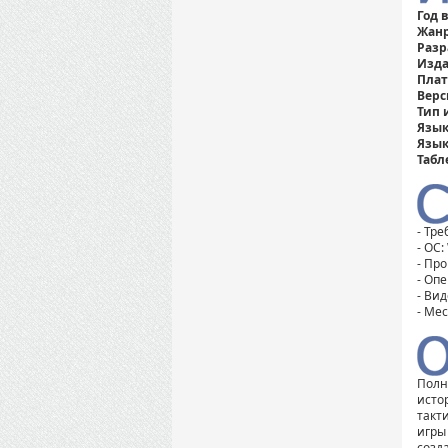
Год 
Жанр
Разр
Изда
Пла
Верс
Тип 
Язык
Язык
Табл
- Тр
- ОС:
- Про
- Оп
- Вид
- Мес
Полн
исто
такт
игры
созд