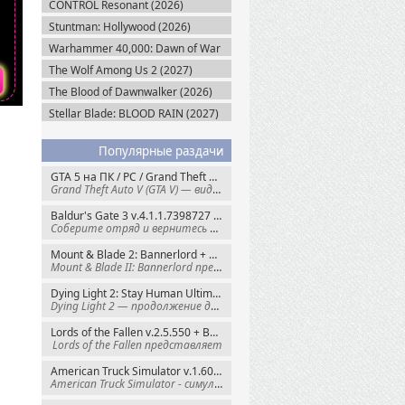
CONTROL Resonant (2026)
Stuntman: Hollywood (2026)
Warhammer 40,000: Dawn of War
IV (2026)
The Wolf Among Us 2 (2027)
The Blood of Dawnwalker (2026)
Stellar Blade: BLOOD RAIN (2027)
Популярные раздачи
GTA 5 на ПК / PC / Grand Theft Auto V: Premium Edition (2015) Steam-Rip
Grand Theft Auto V (GTA V) — видеоигра из
Baldur's Gate 3 v.4.1.1.7398727 + Все DLC (2023) GOG-Rip
Соберите отряд и вернитесь в Забытые
Mount & Blade 2: Bannerlord + War Sails v.1.4.7.117484 (2025) GOG
Mount & Blade II: Bannerlord представляет
Dying Light 2: Stay Human Ultimate Edition v.1.29.0 + Все DLC (2022) Пиратка
Dying Light 2 — продолжение динамичного
Lords of the Fallen v.2.5.550 + Все DLC (2023) Пиратка
Lords of the Fallen представляет
American Truck Simulator v.1.60.1.8s + Все DLC (2016) Пиратка
American Truck Simulator - симулятор