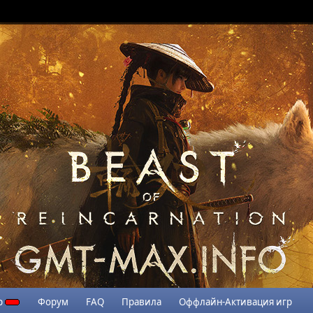
р
Форум
FAQ
Правила
Оффлайн-Активация игр