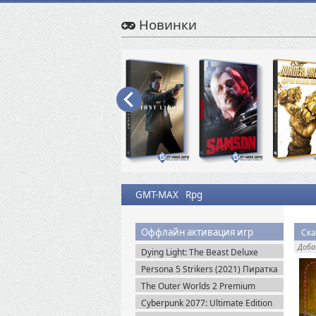
Новинки
GMT-MAX
Rpg
Оффлайн активация игр
Ска
Доб
Dying Light: The Beast Deluxe
Edition v.1.6.4 + Все DLC (2025)
Persona 5 Strikers (2021) Пиратка
Пиратка
The Outer Worlds 2 Premium
Edition v.1.2.0.1 (2025) Пиратка
Cyberpunk 2077: Ultimate Edition
v.2.31a + Все DLC (2025) Portable