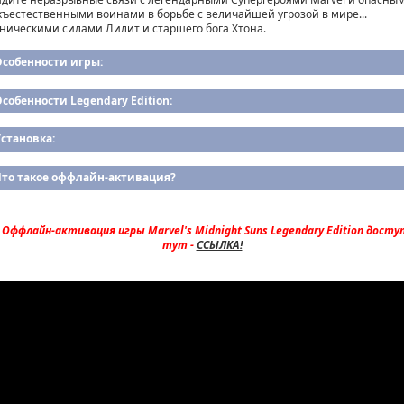
хъестественными воинами в борьбе с величайшей угрозой в мире...
ническими силами Лилит и старшего бога Хтона.
Особенности игры:
собенности Legendary Edition:
становка:
Что такое оффлайн-активация?
Оффлайн-активация игры Marvel's Midnight Suns Legendary Edition досту
тут -
ССЫЛКА!