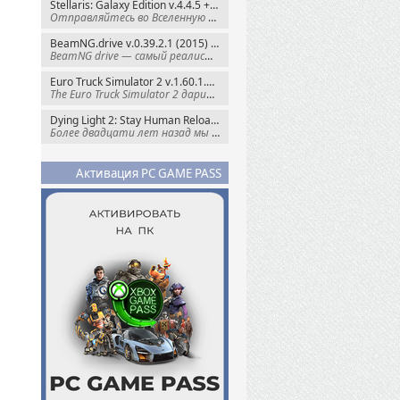
Stellaris: Galaxy Edition v.4.4.5 + Все DLC (2016) Пиратка
Отправляйтесь во Вселенную полную чудес и
BeamNG.drive v.0.39.2.1 (2015) RePack
BeamNG drive — самый реалистичный
Euro Truck Simulator 2 v.1.60.1.7s + Все DLC (2012) Пиратка
The Euro Truck Simulator 2 дарит вам опыт
Dying Light 2: Stay Human Reloaded Edition v.1.28.3 + Все DLC (2022) RePack
Более двадцати лет назад мы пытались
Активация PC GAME PASS