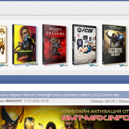
чать торрент Marvel's Midnight Suns Legendary Edition (2022) Steam-Rip
авил
MAXAGENT
, 17-07-2026, 05:26
Показы: 28135 |
Отзыв