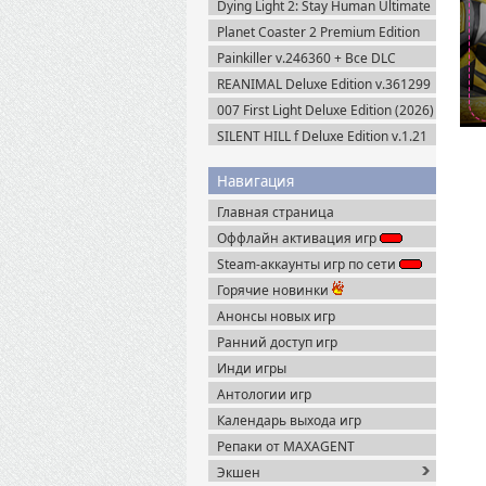
Dying Light 2: Stay Human Ultimate
Edition v.1.29.0 + Все DLC (2022)
Planet Coaster 2 Premium Edition
Пиратка
(2024) Steam-Rip
Painkiller v.246360 + Все DLC
(2025) Portable
REANIMAL Deluxe Edition v.361299
(2026) Пиратка
007 First Light Deluxe Edition (2026)
Пиратка
SILENT HILL f Deluxe Edition v.1.21
+ Все DLC (2025) Пиратка
Навигация
Главная страница
Оффлайн активация игр
Steam-аккаунты игр по сети
Горячие новинки
Анонсы новых игр
Ранний доступ игр
Инди игры
Антологии игр
Календарь выхода игр
Репаки от MAXAGENT
Экшен