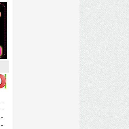
team.Rip-InsaneRamZes.torrent