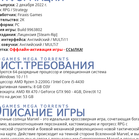
выпуска:
2 декабря 2022 г.
:
RPG / Strategy
аботчик:
Firaxis Games
тельство:
2K
тформа:
PC
ия игры:
Build 9963802
издания:
Лицензия [Steam-Rip]
 интерфейса:
Английский / MULTi11
 озвучки:
Английский / MULTi7
етка:
Оффлайн-активация игры -
ССЫЛКА!
ебуются 64-разрядные процессор и операционная система
 Windows 10 / 11
цессор: AMD Ryzen 3-2200G / Intel Core i5-4430
еративная память: 8 GB ОЗУ
еокарта: AMD RX 470 / GeForce GTX 960 - 4GB, DirectX 12
то на диске: 53 GB
очные солнца Marvel – это идеальная кроссоверная игра, сочетающая бог
рию, взаимоотношения персонажей, кастомизацию и прогресс RPG с
ической стратегией и боевой механикой революционно новой тактическо
 на карте. Действие происходит на темной стороне Вселенной Marvel, и вы
адите неразрывные связи с легендарными Супергероями Marvel и опасны