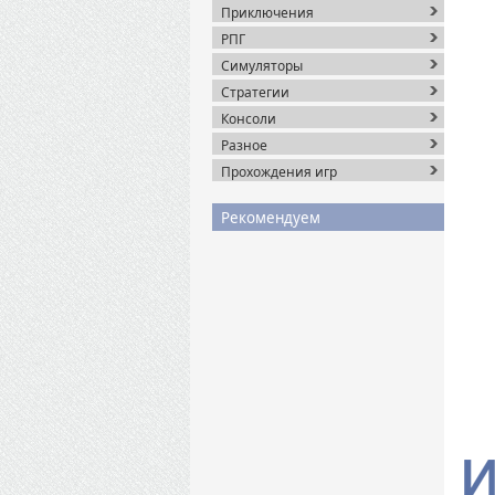
Приключения
РПГ
Симуляторы
Стратегии
Консоли
Разное
Прохождения игр
Рекомендуем